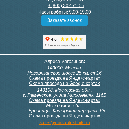
8 (800) 302-75-05
Подробнее
Подробнее
Часы работы:
9.00-19.00
Заказать звонок
Конвектор ITT.080.200.1300
Конвектор ITT.080.200.1000
с решеткой GRILL.SGW-20-
с решеткой GRILL.SGW-20-
1300 венге
1000 венге
35 326
28 391
Клапан радиаторный
Модуль-адаптер itermic
Адреса магазинов:
Siemens VDN 115, прямой
ITTB на DIN рейку
140000, Москва,
1/2"
Подробнее
Подробнее
Новорязанское шоссе 25 км, ст16
Схема проезда на Яндекс-картах
Схема проезда на Google-картах
140108, Московская обл.,
3 300
23 500
г. Раменское, улица Михалевича, 116Б
Схема проезда на Яндекс-картах
Московская обл.,
Подробнее
Подробнее
г. Бронницы, Каширский переулок, 68
Схема проезда на Яндекс-картах
Конвектор ITT.080.200.1000
Конвектор ITT.080.200.900 с
sales@mirsantekhniki.ru
с решеткой GRILL.SGW-20-
решеткой GRILL.SGA-20-
1000 орех
900 natural