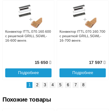
Возможные способы оплаты:
Доставка сантехники по Москве и Московской области
Наличный расчёт
Банковской картой на сайте в режиме реального
времени
Банковской картой при получении товара как при
доставке, так и самовывозом
Интернет-деньгами (Yandex-деньги, Web-money,
Конвектор ITTL.070.160.600
Конвектор ITTL.070.160.700
Qiwi-кошельки и другие).
с решеткой GRILL.SGWL-
с решеткой GRILL.SGWL-
Безналичный расчёт (возможно и с НДС)
16-600 венге.
16-700 венге.
подробнее...
Подробнее об оплате
15 650
17 597
Подробнее
Подробнее
1
2
3
4
5
6
7
8
Похожие товары
Подъем на этаж.