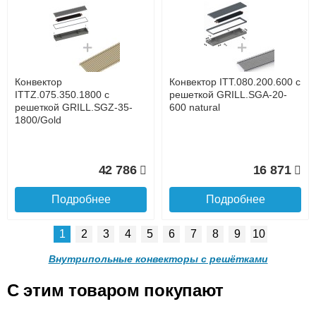
Конвектор ITTL.070.160.800
Конвектор ITTL.070.160.900
с решеткой GRILL.SGWL-
с решеткой GRILL.SGWL-
16-800 венге.
16-900 венге.
до подъезда
услуга платная
возможность
Конвектор
Конвектор ITT.080.200.600 с
20 904
21 495
ITTZ.075.350.1800 с
решеткой GRILL.SGA-20-
решеткой GRILL.SGZ-35-
600 natural
1800/Gold
Подробнее
Подробнее
Доставка в регионы России.
42 786
16 871
Подробнее
Подробнее
1
2
3
4
5
6
7
8
9
10
Конвектор
Конвектор
ITTL.070.160.1000 с
ITTL.070.160.1100 с
Внутрипольные конвекторы с решётками
решеткой GRILL.SGWL-16-
решеткой GRILL.SGWL-16-
1000 венге.
1100 венге.
C этим товаром покупают
Конвектор ITT.080.200.600 с
Конвектор ITT.080.200.600 с