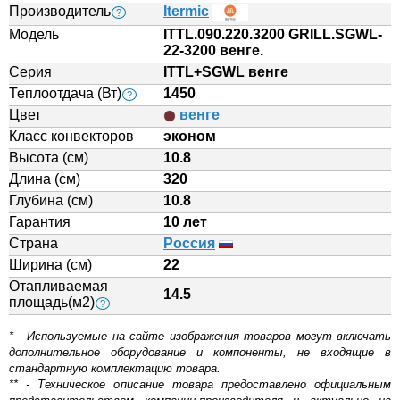
Производитель
Itermic
?
Модель
ITTL.090.220.3200 GRILL.SGWL-
22-3200 венге.
Серия
ITTL+SGWL венге
Теплоотдача (Вт)
1450
?
Цвет
венге
Класс конвекторов
эконом
Высота (см)
10.8
Длина (см)
320
Глубина (см)
10.8
Гарантия
10 лет
Страна
Россия
Ширина (см)
22
Отапливаемая
14.5
площадь(м2)
?
* - Используемые на сайте изображения товаров могут включать
дополнительное оборудование и компоненты, не входящие в
стандартную комплектацию товара.
** - Техническое описание товара предоставлено официальным