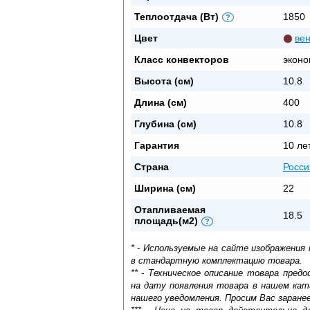
Теплоотдача (Вт)
1850
?
Цвет
вен
Класс конвекторов
эконо
Высота (см)
10.8
Длина (см)
400
Глубина (см)
10.8
Гарантия
10 ле
Страна
Росси
Ширина (см)
22
Отапливаемая
18.5
площадь(м2)
?
* - Используемые на сайте изображения
в стандартную комплектацию товара.
** - Техническое описание товара пре
на дату появления товара в нашем кат
нашего уведомления. Просим Вас заране