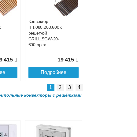
с решеткой
-
GRILL.SGWL-16-
1500 венге.
Конвектор
с
ITT.080.200.600 с
1 052
32 963
решеткой
GRILL.SGW-20-
ее
Подробнее
600 орех
9 415
19 415
ее
Подробнее
1
2
3
4
ипольные конвекторы с решётками
Конвектор
00
ITTL.070.160.2000
с решеткой
-
GRILL.SGWL-16-
2000 венге.