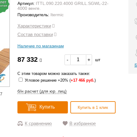
 лет
Артикул:
ITTL.090.220.4000 GRILL.SGWL-22-
антия
4000 венге.
Производитель:
Itermic
Характеристики
Состав поставки
Наличие по магазинам
87 332
-
+
шт
Б
С этим товаром можно заказать также:
Угловое решение +20% (
+
17 466 руб.
)
б/н расчет (для юр. лиц)
17
Купить
Купить в 1 клик
К сравнению
В избранное