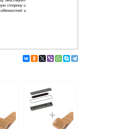
лиц действует
шую сторону и
собенностей и
Подробнее об оплате