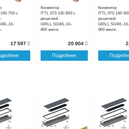
р
Конвектор
Конвектор
.160.700 с
ITTL.070.160.800 с
ITTL.070.160.90
й
решеткой
решеткой
GWL-16-
GRILL.SGWL-16-
GRILL.SGWL-16
.
800 венге.
900 венге.
17 597
20 904
2
дробнее
Подробнее
Подробн
р
Конвектор
Конвектор
.160.1200
ITTL.070.160.1300
ITTL.070.160.14