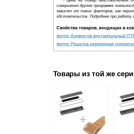
*** - Цена на товар действительна д
совершенно другая программа лояльнос
зависят от таких факторов, как период
обстоятельств. Подробнее про работу 
Свойства товаров, входящих в ко
itermic Конвектор внутрипольный ITT
itermic Решетка деревянная попереч
Самовывоз.
Оставьте отзыв
Доставка сантехники по Москве и Мос
Возможные способы оплаты:
Товары из той же сер
Наличный расчёт
Банковской картой на сайте в ре
Банковской картой при получении 
Интернет-деньгами (Yandex-деньги
Безналичный расчёт (возможно и
Подъем на этаж.
услуга платная
возможность