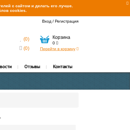
елей с сайтом и делать его лучше.
лов cookies.
Вход
/
Регистрация
Корзина
(
0
)
0
(
0
)
Перейти в корзину
вости
Отзывы
Контакты
.