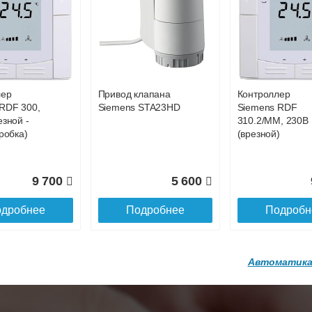
р
Конвектор
Конвектор
00.600 с
ITT.080.200.1200 с
ITT.080.200.1200
36 818
38 752
4
й
решеткой
решеткой
GA-20-600
GRILL.SGA-20-
GRILL.SGW-20-
дробнее
Подробнее
Подробн
1200 brown
1200 венге
лер
Привод клапана
Контроллер
16 871
28 142
3
RDF 300,
Siemens STA23HD
Siemens RDF
езной -
310.2/MM, 230В
дробнее
Подробнее
Подробн
робка)
(врезной)
9 700
5 600
дробнее
Подробнее
Подробн
Автоматика
р
Конвектор
Конвектор
200.1300 с
ITT.080.200.1200 с
ITT.080.200.1000