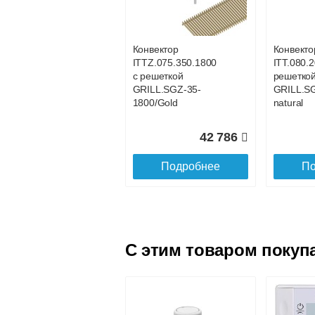
с решеткой
с решетк
GRILL.SGWL-16-
GRILL.S
1100 венге.
1200 вен
Конвектор
Конвекто
ITTZ.075.350.1800
ITT.080.2
25 101
с решеткой
решетко
GRILL.SGZ-35-
GRILL.S
Подробнее
По
1800/Gold
natural
42 786
Подробнее
По
C этим товаром покуп
Конвектор
Конвекто
ITTL.070.160.1600
ITTL.070
с решеткой
с решетк
GRILL.SGWL-16-
GRILL.S
1600 венге.
1700 вен