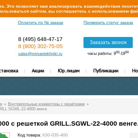
s. Это позволяет нам анализировать взаимодействие посетит
ользоваться сайтом, вы соглашаетесь с использованием фай
Оплатить по № заказа
Проверить статус заказа
8 (495) 648-47-17
Заказать звонок
8 (800) 302-75-05
00
00
часы работы: 9
-19
sales@mirsantekhniki.ru
становка
Акции
Юр. лицам
Публикации
Но
я
Внутрипольные конвекторы с решётками
RILL.SGWL-22-4000 венге.
000 с решеткой GRILL.SGWL-22-4000 венге
Код товара:
630-035-400