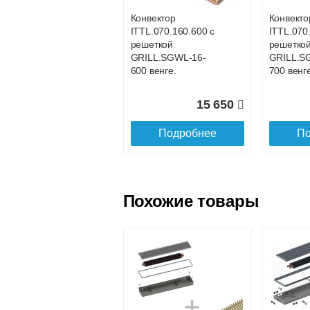
Конвектор
Конвекто
ITTL.070.160.600 с
ITTL.070
Доставка в регионы России.
решеткой
решетко
GRILL.SGWL-16-
GRILL.S
600 венге.
700 венге
15 650
Подробнее
По
Похожие товары
Конвектор
Конвекто
ITTL.070.160.1100
ITTL.070