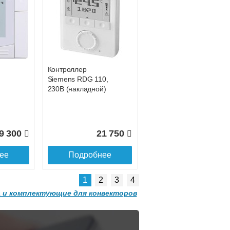
Конвектор
 с
ITT.080.200.1200 с
0 681
42 755
решеткой
GRILL.SGW-20-
ее
Подробнее
1200 орех
Контроллер
2 501
32 501
Siemens RDG 110,
230В (накладной)
ее
Подробнее
9 300
21 750
ее
Подробнее
1
2
3
4
 и комплектующие для конвекторов
Конвектор
 с
ITT.080.200.1300 с