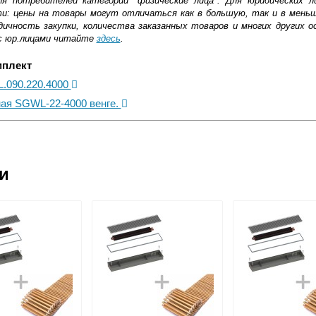
ля потребителей категории "физические лица". Для юридических 
ти: цены на товары могут отличаться как в большую, так и в мень
ичность закупки, количества заказанных товаров и многих других о
с юр.лицами читайте
здесь
.
мплект
L.090.220.4000
ная SGWL-22-4000 венге.
ковской области
ии
жиме реального времени
товара как при доставке, так и самовывозом
, Web-money, Qiwi-кошельки и другие).
 с НДС)
подробнее...
до подъезда