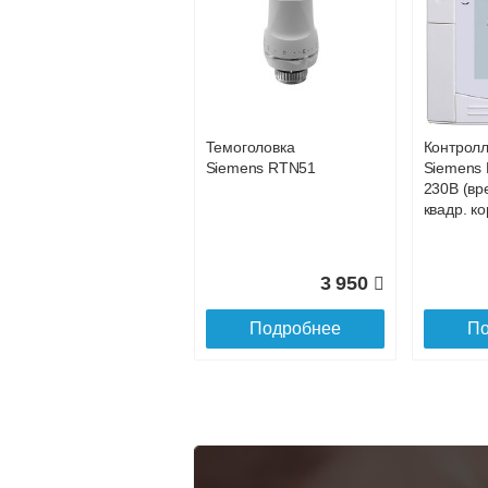
Конвектор
Конвекто
ITT.080.200.1200 с
ITT.080.2
34 891
решеткой
решетко
GRILL.SGA-20-
GRILL.S
Подробнее
По
1200 natural
gold
Темоголовка
Контрол
28 142
Siemens RTN51
Siemens 
230В (вр
Подробнее
По
квадр. ко
3 950
Подробнее
По
Конвектор
Конвекто
ITT.080.200.1300 с
ITT.080.