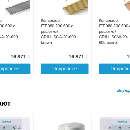
ой
с решеткой
с решеткой
GWL-16-
GRILL.SGWL-16-
GRILL.SGWL-16
ге.
1300 венге.
1400 венге.
р
Конвектор
Конвектор
00.600 с
ITT.080.200.600 с
ITT.080.200.600 
27 026
29 122
3
й
решеткой
решеткой
GA-20-600
GRILL.SGA-20-600
GRILL.SGW-20-
дробнее
Подробнее
Подробн
brown
600 венге
16 871
16 871
1
дробнее
Подробнее
Подробн
Внутр
ают
р
Конвектор
Конвектор
.160.1700
ITTL.070.160.1800
ITTL.070.160.19
ой
с решеткой
с решеткой
GWL-16-
GRILL.SGWL-16-
GRILL.SGWL-16
ге.
1800 венге.
1900 венге.