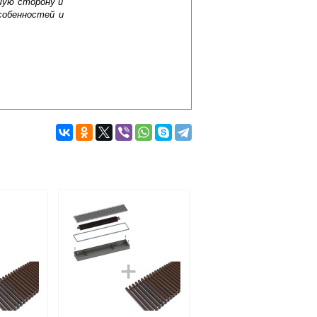
шую сторону и
собенностей и
Подробнее об оплате