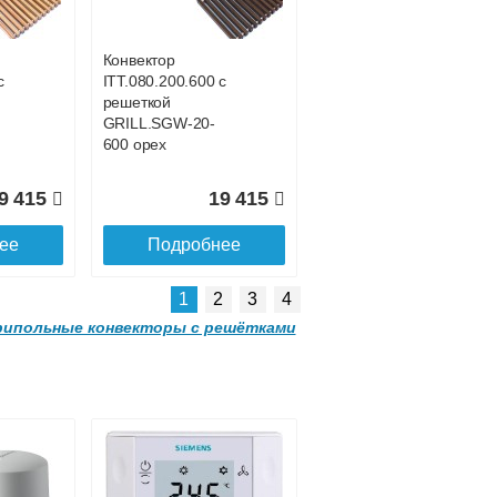
-
GRILL.SGWL-16-
1500 орех.
Конвектор
с
ITT.080.200.600 с
1 052
32 963
решеткой
GRILL.SGW-20-
ее
Подробнее
600 орех
9 415
19 415
ее
Подробнее
1
2
3
4
ипольные конвекторы с решётками
Конвектор
00
ITTL.070.160.2000
с решеткой
-
GRILL.SGWL-16-
2000 орех.