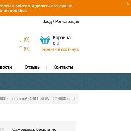
елей с сайтом и делать его лучше.
лов cookies.
Вход
/
Регистрация
Корзина
(
0
)
0
(
0
)
Перейти в корзину
вости
Отзывы
Контакты
4600 с решеткой GRILL.SGWL-22-4600 орех.
Самовывоз: бесплатно