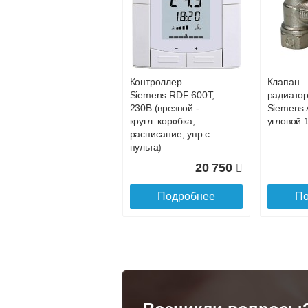
Конвектор
Конвекто
ITT.080.200.1200 с
ITT.080.2
34 891
решеткой
решетко
GRILL.SGA-20-
GRILL.S
Подробнее
По
1200 natural
gold
Контроллер
Клапан
28 142
Siemens RDF 600Т,
радиато
230В (врезной -
Siemens 
Подробнее
По
кругл. коробка,
угловой 1
расписание, упр.с
пульта)
20 750
Подробнее
По
Конвектор
Конвекто
ITT.080.200.1300 с
ITT.080.
решеткой
решетко