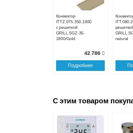
GRILL.SGWL-16-
GRILL.S
1100 орех.
1200 оре
Конвектор
Конвекто
ITTZ.075.350.1800
ITT.080.2
25 101
с решеткой
решетко
GRILL.SGZ-35-
GRILL.S
Подробнее
По
1800/Gold
natural
42 786
Подробнее
По
C этим товаром покуп
Конвектор
Конвекто
ITTL.070.160.1600
ITTL.070
с решеткой
с решетк
GRILL.SGWL-16-
GRILL.S
1600 орех.
1700 оре