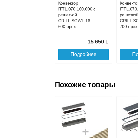
Конвектор
Конвекто
ITTL.070.160.600 с
ITTL.070
Доставка в регионы России.
решеткой
решетко
GRILL.SGWL-16-
GRILL.S
600 орех.
700 орех
15 650
Подробнее
По
Похожие товары
Конвектор
Конвекто
ITTL.070.160.1100
ITTL.070
с решеткой
с решетк