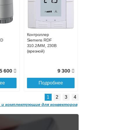
Конвектор
 с
ITT.080.200.1200 с
0 681
42 755
решеткой
GRILL.SGW-20-
ее
Подробнее
1200 орех
Контроллер
2 501
32 501
HD
Siemens RDF
310.2/MM, 230В
ее
Подробнее
(врезной)
5 600
9 300
ее
Подробнее
1
2
3
4
 и комплектующие для конвекторов
Конвектор
 с
ITT.080.200.1300 с
решеткой