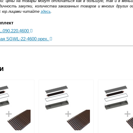
ти: цены на товары могут отличаться как в большую, так и в мень
ичность закупки, количества заказанных товаров и многих других о
с юр.лицами читайте
здесь
.
мплект
L.090.220.4600
ная SGWL-22-4600 орех.
ковской области
ии
жиме реального времени
товара как при доставке, так и самовывозом
, Web-money, Qiwi-кошельки и другие).
 с НДС)
подробнее...
до подъезда