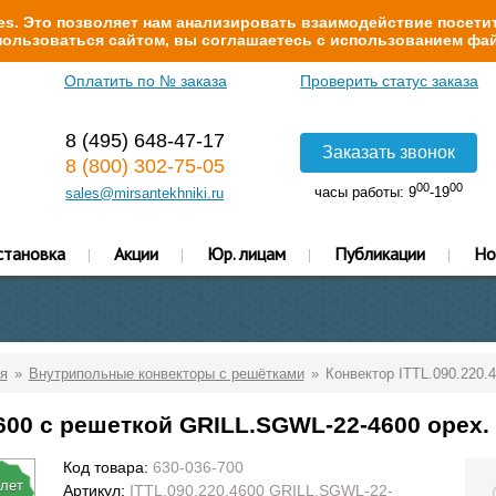
s. Это позволяет нам анализировать взаимодействие посетит
ользоваться сайтом, вы соглашаетесь с использованием фай
Оплатить по № заказа
Проверить статус заказа
8 (495) 648-47-17
Заказать звонок
8 (800) 302-75-05
00
00
часы работы: 9
-19
sales@mirsantekhniki.ru
становка
Акции
Юр. лицам
Публикации
Но
я
Внутрипольные конвекторы с решётками
Конвектор ITTL.090.220.
4600 с решеткой GRILL.SGWL-22-4600 орех.
Код товара:
630-036-700
 лет
Артикул:
ITTL.090.220.4600 GRILL.SGWL-22-