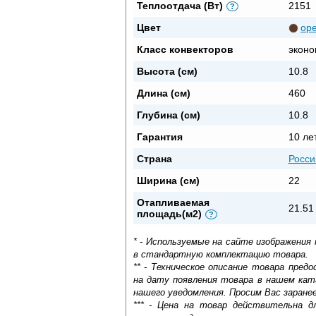
Теплоотдача (Вт)
2151
?
Цвет
ор
Класс конвекторов
эконо
Высота (см)
10.8
Длина (см)
460
Глубина (см)
10.8
Гарантия
10 ле
Страна
Росси
Ширина (см)
22
Отапливаемая
21.51
площадь(м2)
?
* - Используемые на сайте изображения
в стандартную комплектацию товара.
** - Техническое описание товара пре
на дату появления товара в нашем кат
нашего уведомления. Просим Вас заране
*** - Цена на товар действительна д