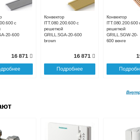
GWL-16-
GRILL.SGWL-16-
GRILL.SGWL-16
х.
1300 орех.
1400 орех.
р
Конвектор
Конвектор
00.600 с
ITT.080.200.600 с
ITT.080.200.600 
27 026
29 122
3
й
решеткой
решеткой
GA-20-600
GRILL.SGA-20-600
GRILL.SGW-20-
дробнее
Подробнее
Подробн
brown
600 венге
16 871
16 871
1
дробнее
Подробнее
Подробн
Внутр
ают
р
Конвектор
Конвектор
.160.1700
ITTL.070.160.1800
ITTL.070.160.19
ой
с решеткой
с решеткой
GWL-16-
GRILL.SGWL-16-
GRILL.SGWL-16
х.
1800 орех.
1900 орех.