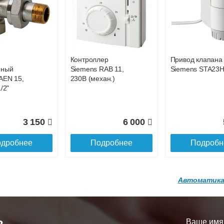
р
Конвектор
Конвектор
00.600 с
ITT.080.200.1200 с
ITT.080.200.1200
36 818
38 752
4
й
решеткой
решеткой
GA-20-600
GRILL.SGA-20-
GRILL.SGW-20-
дробнее
Подробнее
Подробн
1200 brown
1200 венге
Контроллер
Привод клапана
16 871
28 142
3
рный
Siemens RAB 11,
Siemens STA23
AEN 15,
230В (механ.)
дробнее
Подробнее
Подробн
/2"
3 150
6 000
дробнее
Подробнее
Подробн
Автоматика
р
Конвектор
Конвектор
200.1300 с
ITT.080.200.1200 с
ITT.080.200.1000
й
решеткой
решеткой
Ваше имя