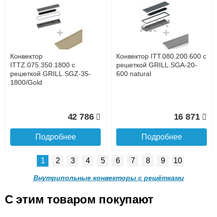
Конвектор ITTL.070.160.800
Конвектор ITTL.070.160.900
с решеткой GRILL.SGWL-
с решеткой GRILL.SGWL-
16-800 орех.
16-900 орех.
до подъезда
услуга платная
возможность
Конвектор
Конвектор ITT.080.200.600 с
20 904
21 495
ITTZ.075.350.1800 с
решеткой GRILL.SGA-20-
решеткой GRILL.SGZ-35-
600 natural
1800/Gold
Подробнее
Подробнее
Доставка в регионы России.
42 786
16 871
Подробнее
Подробнее
1
2
3
4
5
6
7
8
9
10
Конвектор
Конвектор
ITTL.070.160.1000 с
ITTL.070.160.1100 с
Внутрипольные конвекторы с решётками
решеткой GRILL.SGWL-16-
решеткой GRILL.SGWL-16-
1000 орех.
1100 орех.
C этим товаром покупают
Конвектор ITT.080.200.600 с
Конвектор ITT.080.200.600 с