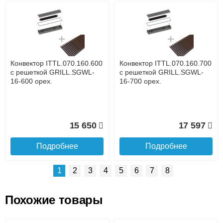
Возможные способы оплаты:
Доставка сантехники по Москве и Московской области
Наличный расчёт
Банковской картой на сайте в режиме реального
времени
Банковской картой при получении товара как при
доставке, так и самовывозом
Интернет-деньгами (Yandex-деньги, Web-money,
Конвектор ITTL.070.160.600
Конвектор ITTL.070.160.700
Qiwi-кошельки и другие).
с решеткой GRILL.SGWL-
с решеткой GRILL.SGWL-
Безналичный расчёт (возможно и с НДС)
16-600 орех.
16-700 орех.
подробнее...
Подробнее об оплате
15 650
17 597
Подробнее
Подробнее
1
2
3
4
5
6
7
8
Похожие товары
Подъем на этаж.