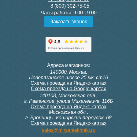
8 (800) 302-75-05
Подробнее
Подробнее
Часы работы:
9.00-19.00
Заказать звонок
Конвектор ITT.080.200.1300
Конвектор ITT.080.200.1000
с решеткой GRILL.SGW-20-
с решеткой GRILL.SGW-20-
1300 венге
1000 венге
35 326
28 391
Контроллер Siemens RDG
Контроллер Siemens RDF
Адреса магазинов:
100T, 230В (накладной,
300, 230В (врезной - квадр.
140000, Москва,
расписание, упр.с пульта)
коробка)
Подробнее
Подробнее
Новорязанское шоссе 25 км, ст16
Схема проезда на Яндекс-картах
Схема проезда на Google-картах
140108, Московская обл.,
28 000
9 700
г. Раменское, улица Михалевича, 116Б
Схема проезда на Яндекс-картах
Московская обл.,
Подробнее
Подробнее
г. Бронницы, Каширский переулок, 68
Схема проезда на Яндекс-картах
Конвектор ITT.080.200.1000
Конвектор ITT.080.200.900 с
sales@mirsantekhniki.ru
с решеткой GRILL.SGW-20-
решеткой GRILL.SGA-20-
1000 орех
900 natural