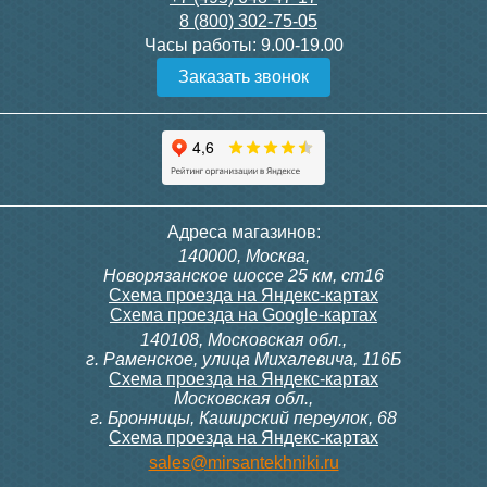
8 (800) 302-75-05
Подробнее
Подробнее
Часы работы:
9.00-19.00
Заказать звонок
Конвектор ITT.080.200.1300
Конвектор ITT.080.200.1000
с решеткой GRILL.SGW-20-
с решеткой GRILL.SGW-20-
1300 венге
1000 венге
35 326
28 391
Контроллер Siemens RDF
Комплект подключения
Адреса магазинов:
300, 230В (врезной - квадр.
конвектора прямой itermic
140000, Москва,
коробка)
ITFS
Подробнее
Подробнее
Новорязанское шоссе 25 км, ст16
Схема проезда на Яндекс-картах
Схема проезда на Google-картах
140108, Московская обл.,
9 700
5 150
г. Раменское, улица Михалевича, 116Б
Схема проезда на Яндекс-картах
Московская обл.,
Подробнее
Подробнее
г. Бронницы, Каширский переулок, 68
Схема проезда на Яндекс-картах
Конвектор ITT.080.200.1000
Конвектор ITT.080.200.900 с
sales@mirsantekhniki.ru
с решеткой GRILL.SGW-20-
решеткой GRILL.SGA-20-
1000 орех
900 natural