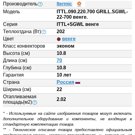
Производитель
Itermic
?
Модель
ITTL.090.220.700 GRILL.SGWL-
22-700 венге.
Серия
ITTL+SGWL венге
Теплоотдача (Вт)
202
?
Цвет
венге
Класс конвекторов
эконом
Высота (см)
10.8
Длина (см)
70
Глубина (см)
10.8
Гарантия
10 лет
Страна
Россия
Ширина (см)
22
Отапливаемая
2.02
площадь(м2)
?
* - Используемые на сайте изображения товаров могут включать
дополнительное оборудование и компоненты, не входящие в
стандартную комплектацию товара.
** - Техническое описание товара предоставлено официальным