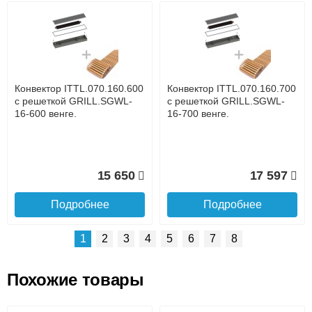
Возможные способы оплаты:
Доставка сантехники по Москве и Московской области
Наличный расчёт
Банковской картой на сайте в режиме реального
времени
Банковской картой при получении товара как при
доставке, так и самовывозом
Интернет-деньгами (Yandex-деньги, Web-money,
Конвектор ITTL.070.160.600
Конвектор ITTL.070.160.700
Qiwi-кошельки и другие).
с решеткой GRILL.SGWL-
с решеткой GRILL.SGWL-
Безналичный расчёт (возможно и с НДС)
16-600 венге.
16-700 венге.
подробнее...
Подробнее об оплате
15 650
17 597
Подробнее
Подробнее
1
2
3
4
5
6
7
8
Похожие товары
Подъем на этаж.