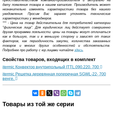
представительством компании-производителя и актуально на
дату появления товара в нашем каталоге. Производитель может
незначительно изменять характеристики товара без нашего
уведомления. Просим Вас заранее уточнять технические
характеристики у менеджеров.
*** - Цена на товар действительна для потребителей категории
"физические лица". Для юридических лиц действует совершенно
другая программа лояльности: цены на товары могут отличаться
как в большую, так и в меньшую сторону и зависят от таких
факторов, как периодичность закупки, количества заказанных
товаров и многих других особенностей и обстоятельств.
Подробнее про работу с юр.лицами читайте
здесь
.
Свойства товаров, входящих в комплект
itermic Конвектор внутрипольный ITTL.090.220. 700
itermic Решетка деревянная поперечная SGWL-22- 700
венге.
Самовывоз.
Товары из той же серии
Оставьте отзыв