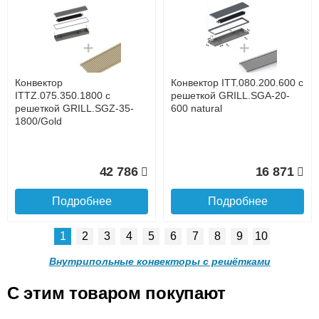
Конвектор ITTL.070.160.800
Конвектор ITTL.070.160.900
с решеткой GRILL.SGWL-
с решеткой GRILL.SGWL-
16-800 венге.
16-900 венге.
до подъезда
услуга платная
возможность
Конвектор
Конвектор ITT.080.200.600 с
20 904
21 495
ITTZ.075.350.1800 с
решеткой GRILL.SGA-20-
решеткой GRILL.SGZ-35-
600 natural
1800/Gold
Подробнее
Подробнее
Доставка в регионы России.
42 786
16 871
Подробнее
Подробнее
1
2
3
4
5
6
7
8
9
10
Конвектор
Конвектор
ITTL.070.160.1000 с
ITTL.070.160.1100 с
Внутрипольные конвекторы с решётками
решеткой GRILL.SGWL-16-
решеткой GRILL.SGWL-16-
1000 венге.
1100 венге.
C этим товаром покупают
Конвектор ITT.080.200.600 с
Конвектор ITT.080.200.600 с