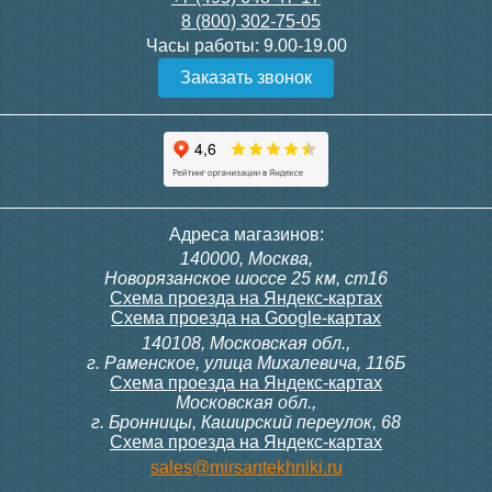
8 (800) 302-75-05
Подробнее
Подробнее
Часы работы:
9.00-19.00
Заказать звонок
Конвектор ITT.080.200.1300
Конвектор ITT.080.200.1000
с решеткой GRILL.SGW-20-
с решеткой GRILL.SGW-20-
1300 венге
1000 венге
35 326
28 391
Контроллер Siemens RDF
Комплект подключения
Адреса магазинов:
300, 230В (врезной - квадр.
конвектора прямой itermic
140000, Москва,
коробка)
ITFS
Подробнее
Подробнее
Новорязанское шоссе 25 км, ст16
Схема проезда на Яндекс-картах
Схема проезда на Google-картах
140108, Московская обл.,
9 700
5 150
г. Раменское, улица Михалевича, 116Б
Схема проезда на Яндекс-картах
Московская обл.,
Подробнее
Подробнее
г. Бронницы, Каширский переулок, 68
Схема проезда на Яндекс-картах
Конвектор ITT.080.200.1000
Конвектор ITT.080.200.900 с
sales@mirsantekhniki.ru
с решеткой GRILL.SGW-20-
решеткой GRILL.SGA-20-
1000 орех
900 natural