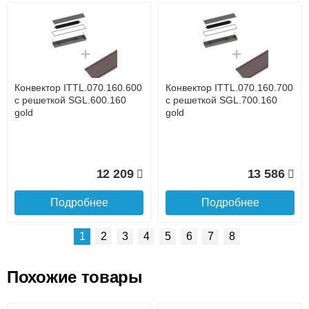
Возможные способы оплаты:
Доставка сантехники по Москве и Московской области
Наличный расчёт
Банковской картой на сайте в режиме реального
времени
Банковской картой при получении товара как при
доставке, так и самовывозом
Интернет-деньгами (Yandex-деньги, Web-money,
Конвектор ITTL.070.160.600
Конвектор ITTL.070.160.700
Qiwi-кошельки и другие).
с решеткой SGL.600.160
с решеткой SGL.700.160
Безналичный расчёт (возможно и с НДС)
gold
gold
подробнее...
Подробнее об оплате
12 209
13 586
Подробнее
Подробнее
1
2
3
4
5
6
7
8
Похожие товары
Подъем на этаж.