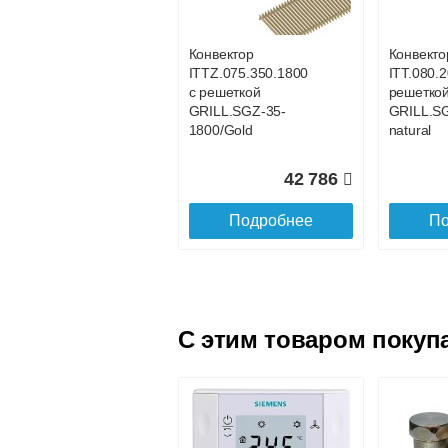
GRILL.SGWL-16-
GRILL.S
1100 орех.
1200 оре
Конвектор
Конвекто
ITTZ.075.350.1800
ITT.080.2
25 101
с решеткой
решетко
GRILL.SGZ-35-
GRILL.S
Подробнее
По
1800/Gold
natural
42 786
Подробнее
По
C этим товаром покуп
Конвектор
Конвекто
ITTL.070.160.1600
ITTL.070
с решеткой
с решетк
GRILL.SGWL-16-
GRILL.S
1600 орех.
1700 оре