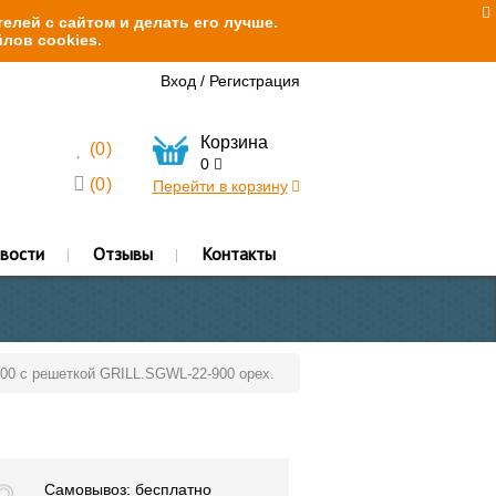
елей с сайтом и делать его лучше.
лов cookies.
Вход
/
Регистрация
Корзина
(
0
)
0
(
0
)
Перейти в корзину
вости
Отзывы
Контакты
900 с решеткой GRILL.SGWL-22-900 орех.
Самовывоз: бесплатно