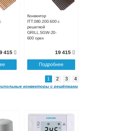
-
GRILL.SGWL-16-
1500 орех.
Конвектор
с
ITT.080.200.600 с
1 052
32 963
решеткой
GRILL.SGW-20-
ее
Подробнее
600 орех
9 415
19 415
ее
Подробнее
1
2
3
4
ипольные конвекторы с решётками
Конвектор
00
ITTL.070.160.2000
с решеткой
-
GRILL.SGWL-16-
2000 орех.