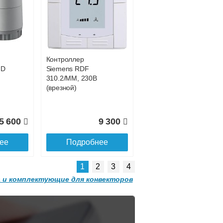
Конвектор
 с
ITT.080.200.1200 с
0 681
42 755
решеткой
GRILL.SGW-20-
ее
Подробнее
1200 орех
Контроллер
2 501
32 501
HD
Siemens RDF
310.2/MM, 230В
ее
Подробнее
(врезной)
5 600
9 300
ее
Подробнее
1
2
3
4
 и комплектующие для конвекторов
Конвектор
 с
ITT.080.200.1300 с
решеткой