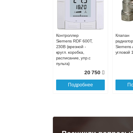
Конвектор
Конвекто
ITT.080.200.1200 с
ITT.080.2
34 891
решеткой
решетко
GRILL.SGA-20-
GRILL.S
Подробнее
По
1200 natural
gold
Контроллер
Клапан
28 142
Siemens RDF 600Т,
радиато
230В (врезной -
Siemens 
Подробнее
По
кругл. коробка,
угловой 1
расписание, упр.с
пульта)
20 750
Подробнее
По
Конвектор
Конвекто
ITT.080.200.1300 с
ITT.080.
решеткой
решетко