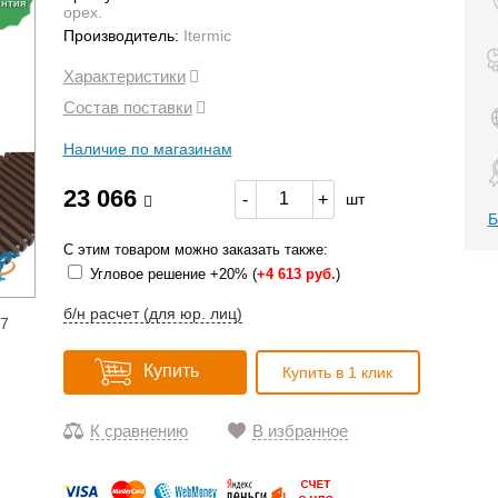
антия
орех.
Производитель:
Itermic
Характеристики
Состав поставки
Наличие по магазинам
23 066
-
+
шт
Б
С этим товаром можно заказать также:
Угловое решение +20% (
+
4 613 руб.
)
б/н расчет (для юр. лиц)
17
Купить
Купить в 1 клик
К сравнению
В избранное