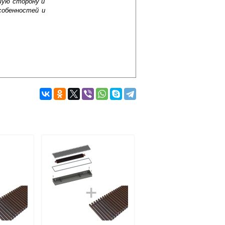
шую сторону и
собенностей и
Подробнее об оплате