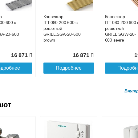
GWL-16-
GRILL.SGWL-16-
GRILL.SGWL-16
х.
1300 орех.
1400 орех.
р
Конвектор
Конвектор
00.600 с
ITT.080.200.600 с
ITT.080.200.600 
27 026
29 122
3
й
решеткой
решеткой
GA-20-600
GRILL.SGA-20-600
GRILL.SGW-20-
дробнее
Подробнее
Подробн
brown
600 венге
16 871
16 871
1
дробнее
Подробнее
Подробн
Внутр
ают
р
Конвектор
Конвектор
.160.1700
ITTL.070.160.1800
ITTL.070.160.19
ой
с решеткой
с решеткой
GWL-16-
GRILL.SGWL-16-
GRILL.SGWL-16
х.
1800 орех.
1900 орех.