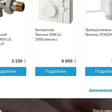
р
Конвектор
Конвектор
00.600 с
ITT.080.200.1200 с
ITT.080.200.1200
36 818
38 752
4
й
решеткой
решеткой
GA-20-600
GRILL.SGA-20-
GRILL.SGW-20-
дробнее
Подробнее
Подробн
1200 brown
1200 венге
Контроллер
Привод клапана
16 871
28 142
3
рный
Siemens RAB 11,
Siemens STA23
AEN 15,
230В (механ.)
дробнее
Подробнее
Подробн
/2"
3 150
6 000
дробнее
Подробнее
Подробн
Автоматика
р
Конвектор
Конвектор
200.1300 с
ITT.080.200.1200 с
ITT.080.200.1000
й
решеткой
решеткой
Ваше имя