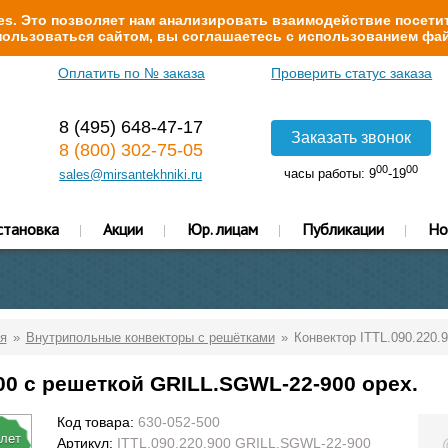
s. Это позволяет нам анализировать взаимодействие посетит
ользоваться сайтом, вы соглашаетесь с использованием фай
Оплатить по № заказа
Проверить статус заказа
8 (495) 648-47-17
Заказать звонок
8 (800) 302-75-05
00
00
часы работы: 9
-19
sales@mirsantekhniki.ru
становка
Акции
Юр. лицам
Публикации
Но
я
Внутрипольные конвекторы с решётками
Конвектор ITTL.090.220.
900 с решеткой GRILL.SGWL-22-900 орех.
Код товара:
630-052-500
 лет
Артикул:
ITTL.090.220.900 GRILL.SGWL-22-900