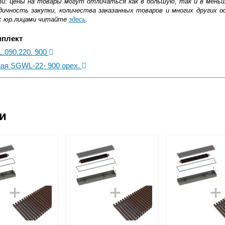
ти: цены на товары могут отличаться как в большую, так и в мень
ичность закупки, количества заказанных товаров и многих других о
с юр.лицами читайте
здесь
.
мплект
L.090.220. 900
ная SGWL-22- 900 орех.
ковской области
ии
жиме реального времени
товара как при доставке, так и самовывозом
, Web-money, Qiwi-кошельки и другие).
 с НДС)
подробнее...
до подъезда