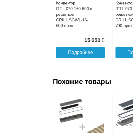
Конвектор
Конвекто
ITTL.070.160.600 с
ITTL.070
Доставка в регионы России.
решеткой
решетко
GRILL.SGWL-16-
GRILL.S
600 орех.
700 орех
15 650
Подробнее
По
Похожие товары
Конвектор
Конвекто
ITTL.070.160.1100
ITTL.070
с решеткой
с решетк