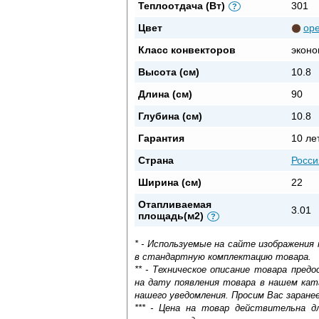
Теплоотдача (Вт)
301
?
Цвет
ор
Класс конвекторов
эконо
Высота (см)
10.8
Длина (см)
90
Глубина (см)
10.8
Гарантия
10 ле
Страна
Росси
Ширина (см)
22
Отапливаемая
3.01
площадь(м2)
?
* - Используемые на сайте изображения
в стандартную комплектацию товара.
** - Техническое описание товара пре
на дату появления товара в нашем кат
нашего уведомления. Просим Вас заране
*** - Цена на товар действительна д