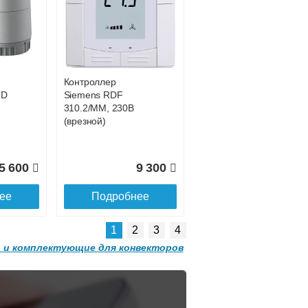
Конвектор
 с
ITT.080.200.1200 с
0 681
42 755
решеткой
GRILL.SGW-20-
ее
Подробнее
1200 орех
Контроллер
2 501
32 501
HD
Siemens RDF
310.2/MM, 230В
ее
Подробнее
(врезной)
5 600
9 300
ее
Подробнее
1
2
3
4
 и комплектующие для конвекторов
Конвектор
 с
ITT.080.200.1300 с
решеткой