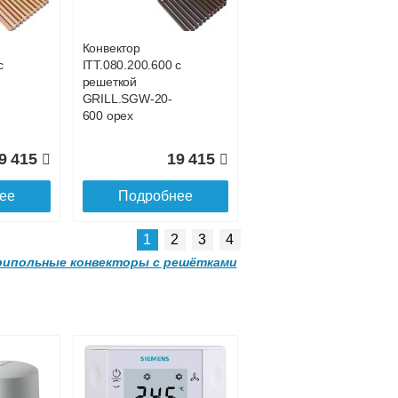
-
GRILL.SGWL-16-
1500 венге.
Конвектор
с
ITT.080.200.600 с
1 052
32 963
решеткой
GRILL.SGW-20-
ее
Подробнее
600 орех
9 415
19 415
ее
Подробнее
1
2
3
4
ипольные конвекторы с решётками
Конвектор
00
ITTL.070.160.2000
с решеткой
-
GRILL.SGWL-16-
2000 венге.