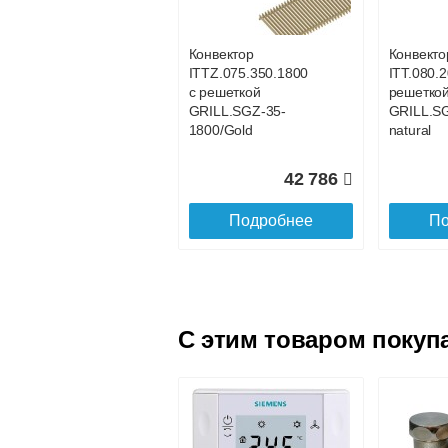
GRILL.SGWL-16-
GRILL.S
1100 венге.
1200 вен
Конвектор
Конвекто
ITTZ.075.350.1800
ITT.080.2
25 101
с решеткой
решетко
GRILL.SGZ-35-
GRILL.S
Подробнее
По
1800/Gold
natural
42 786
Подробнее
По
C этим товаром покуп
Конвектор
Конвекто
ITTL.070.160.1600
ITTL.070
с решеткой
с решетк
GRILL.SGWL-16-
GRILL.S
1600 венге.
1700 вен