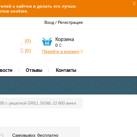
елей с сайтом и делать его лучше.
лов cookies.
Вход
/
Регистрация
Корзина
(
0
)
0
(
0
)
Перейти в корзину
вости
Отзывы
Контакты
900 с решеткой GRILL.SGWL-22-900 венге.
Самовывоз: бесплатно