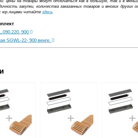
ти: цены на товары могут отличаться как в большую, так и в мень
ичность закупки, количества заказанных товаров и многих других о
с юр.лицами читайте
здесь
.
мплект
L.090.220. 900
ная SGWL-22- 900 венге.
ковской области
ии
жиме реального времени
товара как при доставке, так и самовывозом
, Web-money, Qiwi-кошельки и другие).
 с НДС)
подробнее...
до подъезда