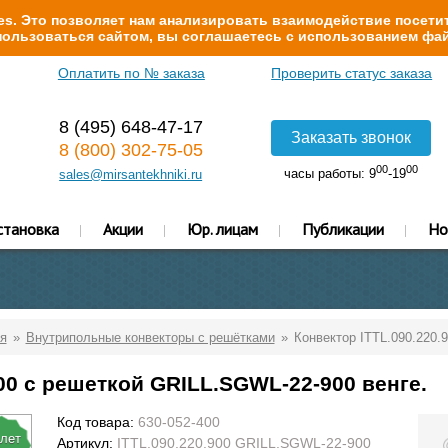
s. Это позволяет нам анализировать взаимодействие посетит
ользоваться сайтом, вы соглашаетесь с использованием фай
Оплатить по № заказа
Проверить статус заказа
8 (495) 648-47-17
Заказать звонок
8 (800) 302-75-05
00
00
часы работы: 9
-19
sales@mirsantekhniki.ru
становка
Акции
Юр. лицам
Публикации
Но
я
Внутрипольные конвекторы с решётками
Конвектор ITTL.090.220.
00 с решеткой GRILL.SGWL-22-900 венге.
Код товара:
630-052-400
 лет
Артикул:
ITTL.090.220.900 GRILL.SGWL-22-900