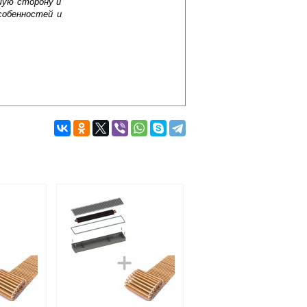
шую сторону и
собенностей и
Подробнее об оплате