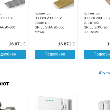
GWL-16-
GRILL.SGWL-16-
GRILL.SGWL-16
ге.
1300 венге.
1400 венге.
р
Конвектор
Конвектор
00.600 с
ITT.080.200.600 с
ITT.080.200.600 
27 026
29 122
3
й
решеткой
решеткой
GA-20-600
GRILL.SGA-20-600
GRILL.SGW-20-
дробнее
Подробнее
Подробн
brown
600 венге
16 871
16 871
1
дробнее
Подробнее
Подробн
Внутр
ают
р
Конвектор
Конвектор
.160.1700
ITTL.070.160.1800
ITTL.070.160.19
ой
с решеткой
с решеткой
GWL-16-
GRILL.SGWL-16-
GRILL.SGWL-16
ге.
1800 венге.
1900 венге.