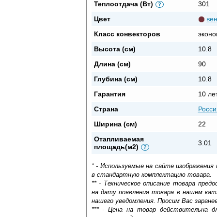
Теплоотдача (Вт)
301
?
Цвет
вен
Класс конвекторов
эконо
Высота (см)
10.8
Длина (см)
90
Глубина (см)
10.8
Гарантия
10 ле
Страна
Росси
Ширина (см)
22
Отапливаемая
3.01
площадь(м2)
?
* - Используемые на сайте изображения
в стандартную комплектацию товара.
** - Техническое описание товара пре
на дату появления товара в нашем кат
нашего уведомления. Просим Вас заране
*** - Цена на товар действительна д