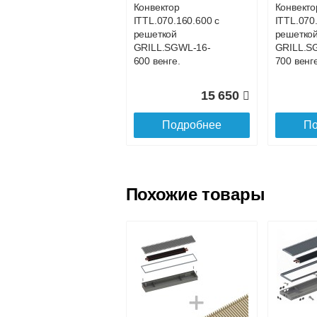
Конвектор
Конвекто
ITTL.070.160.600 с
ITTL.070
Доставка в регионы России.
решеткой
решетко
GRILL.SGWL-16-
GRILL.S
600 венге.
700 венге
15 650
Подробнее
По
Похожие товары
Конвектор
Конвекто
ITTL.070.160.1100
ITTL.070
с решеткой
с решетк