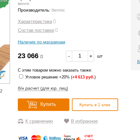
антия
венге.
Производитель:
Itermic
Характеристики
Состав поставки
Наличие по магазинам
23 066
-
+
шт
Б
С этим товаром можно заказать также:
Угловое решение +20% (
+
4 613 руб.
)
б/н расчет (для юр. лиц)
12
Купить
Купить в 1 клик
К сравнению
В избранное