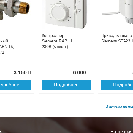
р
Конвектор
Конвектор
00.600 с
ITT.080.200.1200 с
ITT.080.200.1200
36 818
38 752
4
й
решеткой
решеткой
GA-20-600
GRILL.SGA-20-
GRILL.SGW-20-
дробнее
Подробнее
Подробн
1200 brown
1200 венге
Контроллер
Привод клапана
16 871
28 142
3
рный
Siemens RAB 11,
Siemens STA23
AEN 15,
230В (механ.)
дробнее
Подробнее
Подробн
/2"
3 150
6 000
дробнее
Подробнее
Подробн
Автоматика
р
Конвектор
Конвектор
200.1300 с
ITT.080.200.1200 с
ITT.080.200.1000
й
решеткой
решеткой
Ваше имя