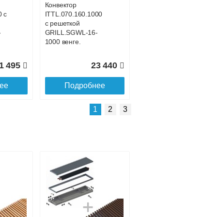
Конвектор
0 с
ITTL.070.160.1000
с решеткой
-
GRILL.SGWL-16-
1000 венге.
1 495
23 440
ее
Подробнее
Подробнее о доставке
1
2
3
Конвектор
00
ITTL.070.160.1500
с решеткой