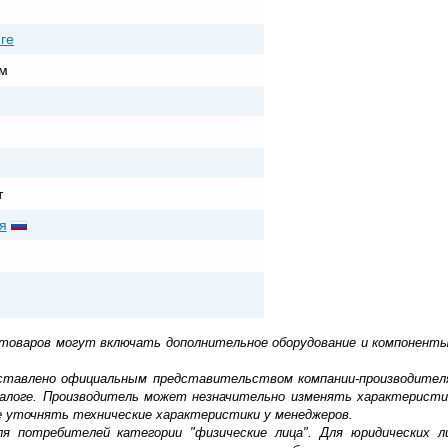
ге
м
т
я
 товаров могут включать дополнительное оборудование и компоненты
доставлено официальным представительством компании-производител
алоге. Производитель может незначительно изменять характеристи
е уточнять технические характеристики у менеджеров.
ля потребителей категории "физические лица". Для юридических 