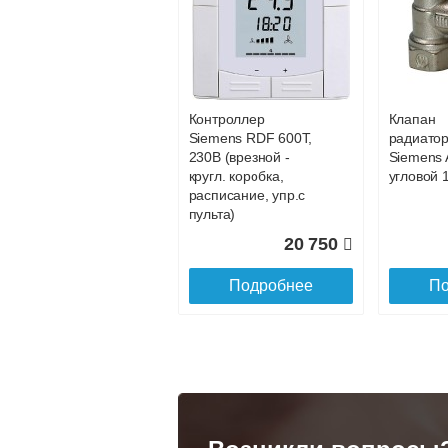
Конвектор
Конвекто
ITT.080.200.1200 с
ITT.080.2
34 891
решеткой
решетко
GRILL.SGA-20-
GRILL.S
Подробнее
По
1200 natural
gold
Контроллер
Клапан
28 142
Siemens RDF 600Т,
радиато
230В (врезной -
Siemens 
Подробнее
По
кругл. коробка,
угловой 1
расписание, упр.с
пульта)
20 750
Подробнее
По
Конвектор
Конвекто
ITT.080.200.1300 с
ITT.080.
решеткой
решетко