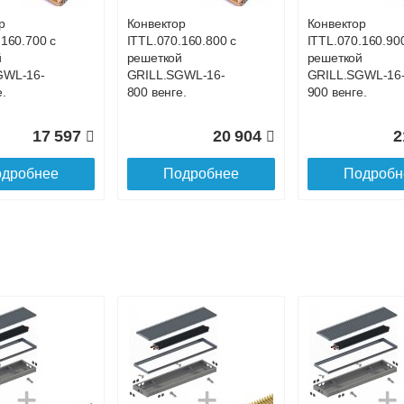
р
Конвектор
Конвектор
.160.700 с
ITTL.070.160.800 с
ITTL.070.160.90
й
решеткой
решеткой
GWL-16-
GRILL.SGWL-16-
GRILL.SGWL-16
.
800 венге.
900 венге.
17 597
20 904
2
дробнее
Подробнее
Подробн
р
Конвектор
Конвектор
.160.1200
ITTL.070.160.1300
ITTL.070.160.14