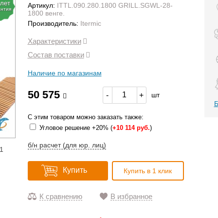
 лет
Артикул:
ITTL.090.280.1800 GRILL.SGWL-28-
антия
1800 венге.
Производитель:
Itermic
Характеристики
Состав поставки
Наличие по магазинам
50 575
-
+
шт
Б
С этим товаром можно заказать также:
Угловое решение +20% (
+
10 114 руб.
)
б/н расчет (для юр. лиц)
1
Купить
Купить в 1 клик
К сравнению
В избранное