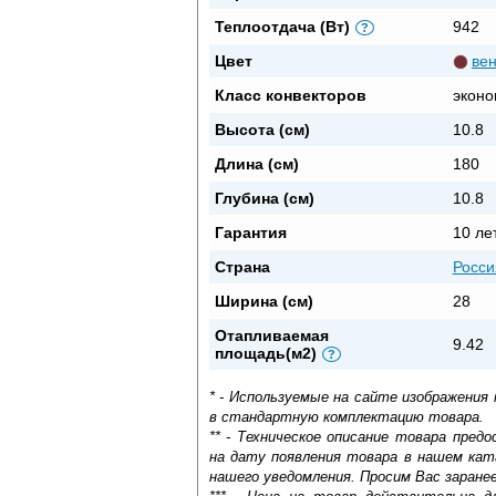
Теплоотдача (Вт)
942
?
Цвет
вен
Класс конвекторов
эконо
Высота (см)
10.8
Длина (см)
180
Глубина (см)
10.8
Гарантия
10 ле
Страна
Росси
Ширина (см)
28
Отапливаемая
9.42
площадь(м2)
?
* - Используемые на сайте изображения
в стандартную комплектацию товара.
** - Техническое описание товара пре
на дату появления товара в нашем кат
нашего уведомления. Просим Вас заране