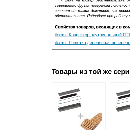
*** - Цена на товар действительна д
совершенно другая программа лояльнос
зависят от таких факторов, как период
обстоятельств. Подробнее про работу 
Свойства товаров, входящих в ко
itermic Конвектор внутрипольный ITT
itermic Решетка деревянная попереч
Самовывоз.
Оставьте отзыв
Доставка сантехники по Москве и Мос
Возможные способы оплаты:
Товары из той же сер
Наличный расчёт
Банковской картой на сайте в ре
Банковской картой при получении 
Интернет-деньгами (Yandex-деньги
Безналичный расчёт (возможно и
Подъем на этаж.
услуга платная
возможность