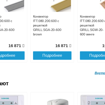
ой
с решеткой
с решеткой
GWL-16-
GRILL.SGWL-16-
GRILL.SGWL-16
ге.
1300 венге.
1400 венге.
р
Конвектор
Конвектор
00.600 с
ITT.080.200.600 с
ITT.080.200.600 
27 026
29 122
3
й
решеткой
решеткой
GA-20-600
GRILL.SGA-20-600
GRILL.SGW-20-
дробнее
Подробнее
Подробн
brown
600 венге
16 871
16 871
1
дробнее
Подробнее
Подробн
Внутр
ают
р
Конвектор
Конвектор
.160.1700
ITTL.070.160.1800
ITTL.070.160.19
ой
с решеткой
с решеткой
GWL-16-
GRILL.SGWL-16-
GRILL.SGWL-16
ге.
1800 венге.
1900 венге.