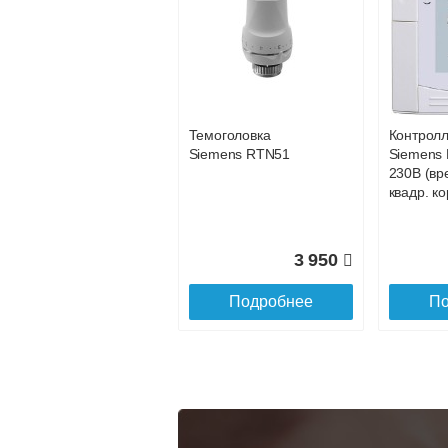
Конвектор
Конвекто
ITT.080.200.1200 с
ITT.080.2
34 891
решеткой
решетко
GRILL.SGA-20-
GRILL.S
Подробнее
По
1200 natural
gold
Темоголовка
Контрол
28 142
Siemens RTN51
Siemens 
230В (вр
Подробнее
По
квадр. ко
3 950
Подробнее
По
Конвектор
Конвекто
ITT.080.200.1300 с
ITT.080.