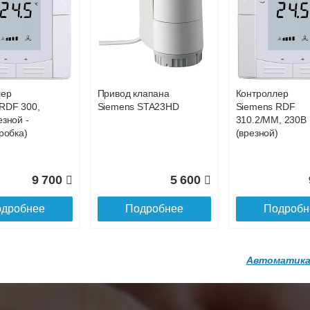
р
Конвектор
Конвектор
00.600 с
ITT.080.200.1200 с
ITT.080.200.1200
36 818
38 752
4
й
решеткой
решеткой
GA-20-600
GRILL.SGA-20-
GRILL.SGW-20-
дробнее
Подробнее
Подробн
1200 brown
1200 венге
лер
Привод клапана
Контроллер
16 871
28 142
3
RDF 300,
Siemens STA23HD
Siemens RDF
езной -
310.2/MM, 230В
дробнее
Подробнее
Подробн
робка)
(врезной)
9 700
5 600
дробнее
Подробнее
Подробн
Автоматика
р
Конвектор
Конвектор
200.1300 с
ITT.080.200.1200 с
ITT.080.200.1000