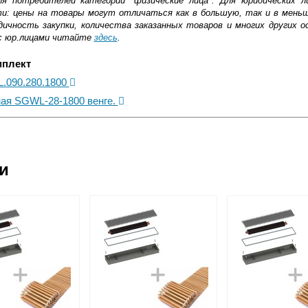
ля потребителей категории "физические лица". Для юридических 
ти: цены на товары могут отличаться как в большую, так и в мень
ичность закупки, количества заказанных товаров и многих других о
с юр.лицами читайте
здесь
.
мплект
L.090.280.1800
ная SGWL-28-1800 венге.
ковской области
ии
жиме реального времени
товара как при доставке, так и самовывозом
, Web-money, Qiwi-кошельки и другие).
 с НДС)
подробнее...
до подъезда