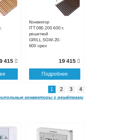
с решеткой
-
GRILL.SGWL-16-
1500 венге.
Конвектор
с
ITT.080.200.600 с
1 052
32 963
решеткой
GRILL.SGW-20-
ее
Подробнее
600 орех
9 415
19 415
ее
Подробнее
1
2
3
4
ипольные конвекторы с решётками
Конвектор
00
ITTL.070.160.2000
с решеткой
-
GRILL.SGWL-16-
2000 венге.