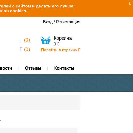
елей с сайтом и делать его лучше.
лов cookies.
Вход
/
Регистрация
Корзина
(
0
)
0
(
0
)
Перейти в корзину
вости
Отзывы
Контакты
.