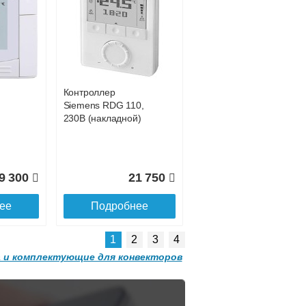
Конвектор
 с
ITT.080.200.1200 с
0 681
42 755
решеткой
GRILL.SGW-20-
ее
Подробнее
1200 орех
Контроллер
2 501
32 501
Siemens RDG 110,
230В (накладной)
ее
Подробнее
9 300
21 750
ее
Подробнее
1
2
3
4
 и комплектующие для конвекторов
Конвектор
 с
ITT.080.200.1300 с