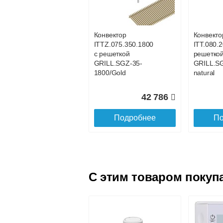
с решеткой
с решетк
GRILL.SGWL-16-
GRILL.S
1100 венге.
1200 вен
Конвектор
Конвекто
ITTZ.075.350.1800
ITT.080.2
25 101
с решеткой
решетко
GRILL.SGZ-35-
GRILL.S
Подробнее
По
1800/Gold
natural
42 786
Подробнее
По
C этим товаром покуп
Конвектор
Конвекто
ITTL.070.160.1600
ITTL.070
с решеткой
с решетк
GRILL.SGWL-16-
GRILL.S
1600 венге.
1700 вен