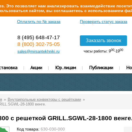
s. Это позволяет нам анализировать взаимодействие посетит
ользоваться сайтом, вы соглашаетесь с использованием фай
Оплатить по № заказа
Проверить статус заказа
8 (495) 648-47-17
Заказать звонок
8 (800) 302-75-05
00
00
часы работы: 9
-19
sales@mirsantekhniki.ru
становка
Акции
Юр. лицам
Публикации
Но
я
Внутрипольные конвекторы с решётками
RILL.SGWL-28-1800 венге.
800 с решеткой GRILL.SGWL-28-1800 венге
Код товара:
630-030-000