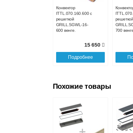
Конвектор
Конвекто
ITTL.070.160.600 с
ITTL.070
Доставка в регионы России.
решеткой
решетко
GRILL.SGWL-16-
GRILL.S
600 венге.
700 венге
15 650
Подробнее
По
Похожие товары
Конвектор
Конвекто
ITTL.070.160.1100
ITTL.070