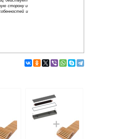
лиц действует
шую сторону и
собенностей и
Подробнее об оплате