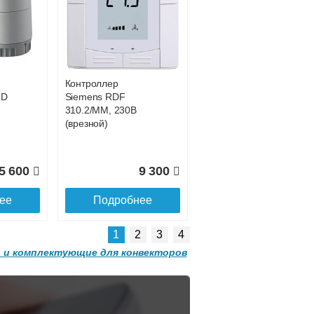
Конвектор
 с
ITT.080.200.1200 с
0 681
42 755
решеткой
GRILL.SGW-20-
ее
Подробнее
1200 орех
Контроллер
2 501
32 501
HD
Siemens RDF
310.2/MM, 230В
ее
Подробнее
(врезной)
5 600
9 300
ее
Подробнее
1
2
3
4
 и комплектующие для конвекторов
Конвектор
 с
ITT.080.200.1300 с
решеткой