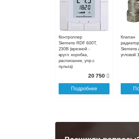
Конвектор
Конвекто
ITT.080.200.1200 с
ITT.080.2
34 891
решеткой
решетко
GRILL.SGA-20-
GRILL.S
Подробнее
По
1200 natural
gold
Контроллер
Клапан
28 142
Siemens RDF 600Т,
радиато
230В (врезной -
Siemens 
Подробнее
По
кругл. коробка,
угловой 1
расписание, упр.с
пульта)
20 750
Подробнее
По
Конвектор
Конвекто
ITT.080.200.1300 с
ITT.080.
решеткой
решетко