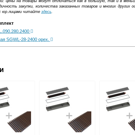
ти: цены на товары могут отличаться как в большую, так и в мень
ичность закупки, количества заказанных товаров и многих других о
с юр.лицами читайте
здесь
.
мплект
L.090.280.2400
ная SGWL-28-2400 орех.
ковской области
ии
жиме реального времени
товара как при доставке, так и самовывозом
, Web-money, Qiwi-кошельки и другие).
 с НДС)
подробнее...
до подъезда