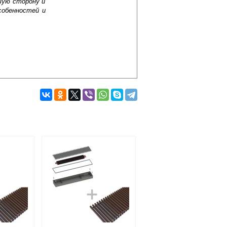
шую сторону и
собенностей и
Подробнее об оплате