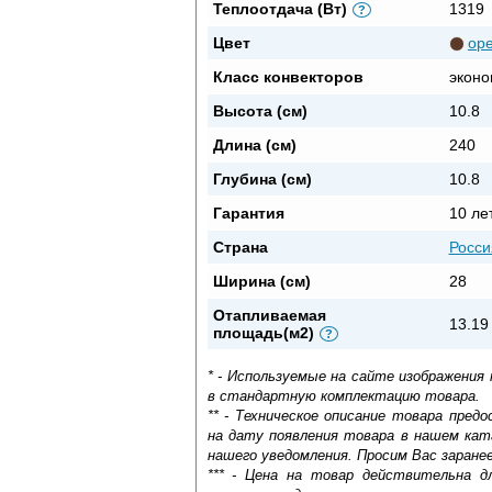
Теплоотдача (Вт)
1319
?
Цвет
ор
Класс конвекторов
эконо
Высота (см)
10.8
Длина (см)
240
Глубина (см)
10.8
Гарантия
10 ле
Страна
Росси
Ширина (см)
28
Отапливаемая
13.19
площадь(м2)
?
* - Используемые на сайте изображения
в стандартную комплектацию товара.
** - Техническое описание товара пре
на дату появления товара в нашем кат
нашего уведомления. Просим Вас заране
*** - Цена на товар действительна д