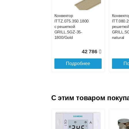
GRILL.SGWL-16-
GRILL.S
1100 орех.
1200 оре
Конвектор
Конвекто
ITTZ.075.350.1800
ITT.080.2
25 101
с решеткой
решетко
GRILL.SGZ-35-
GRILL.S
Подробнее
По
1800/Gold
natural
42 786
Подробнее
По
C этим товаром покуп
Конвектор
Конвекто
ITTL.070.160.1600
ITTL.070
с решеткой
с решетк
GRILL.SGWL-16-
GRILL.S
1600 орех.
1700 оре