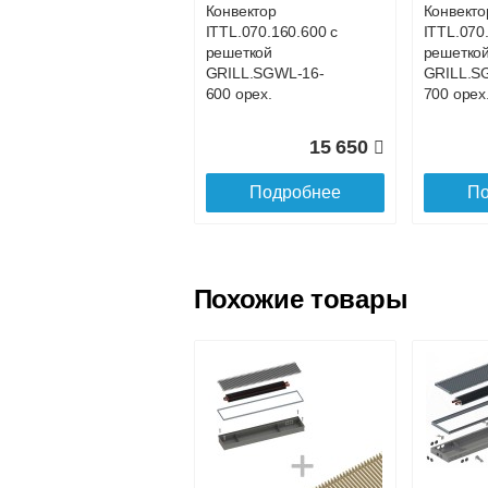
Конвектор
Конвекто
ITTL.070.160.600 с
ITTL.070
Доставка в регионы России.
решеткой
решетко
GRILL.SGWL-16-
GRILL.S
600 орех.
700 орех
15 650
Подробнее
По
Похожие товары
Конвектор
Конвекто
ITTL.070.160.1100
ITTL.070
с решеткой
с решетк