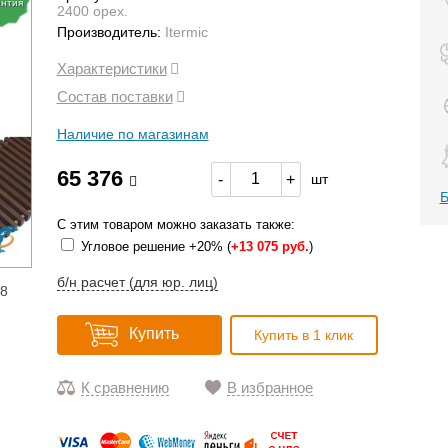
антия
2400 орех.
Производитель:
Itermic
Характеристики
Состав поставки
Наличие по магазинам
65 376
-
+
шт
Б
С этим товаром можно заказать также:
Угловое решение +20% (
+
13 075 руб.
)
б/н расчет (для юр. лиц)
18
Купить
Купить в 1 клик
К сравнению
В избранное