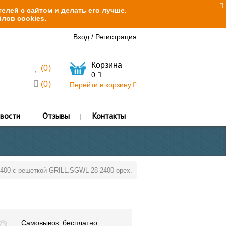
елей с сайтом и делать его лучше.
лов cookies.
Вход
/
Регистрация
Корзина
(
0
)
0
(
0
)
Перейти в корзину
вости
Отзывы
Контакты
2400 с решеткой GRILL.SGWL-28-2400 орех.
Самовывоз: бесплатно