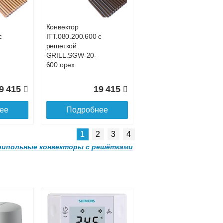
-
GRILL.SGWL-16-
1500 орех.
Конвектор
с
ITT.080.200.600 с
1 052
32 963
решеткой
GRILL.SGW-20-
ее
Подробнее
600 орех
9 415
19 415
ее
Подробнее
1
2
3
4
ипольные конвекторы с решётками
Конвектор
00
ITTL.070.160.2000
с решеткой
-
GRILL.SGWL-16-
2000 орех.