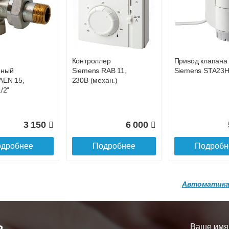
р
Конвектор
Конвектор
00.600 с
ITT.080.200.1200 с
ITT.080.200.1200
36 818
38 752
4
й
решеткой
решеткой
GA-20-600
GRILL.SGA-20-
GRILL.SGW-20-
дробнее
Подробнее
Подробн
1200 brown
1200 венге
Контроллер
Привод клапана
16 871
28 142
3
рный
Siemens RAB 11,
Siemens STA23
AEN 15,
230В (механ.)
дробнее
Подробнее
Подробн
/2"
3 150
6 000
дробнее
Подробнее
Подробн
Автоматика
р
Конвектор
Конвектор
200.1300 с
ITT.080.200.1200 с
ITT.080.200.1000
й
решеткой
решеткой
Ваше имя