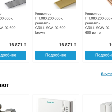
GWL-16-
GRILL.SGWL-16-
GRILL.SGWL-16
х.
1300 орех.
1400 орех.
р
Конвектор
Конвектор
00.600 с
ITT.080.200.600 с
ITT.080.200.600 
27 026
29 122
3
й
решеткой
решеткой
GA-20-600
GRILL.SGA-20-600
GRILL.SGW-20-
дробнее
Подробнее
Подробн
brown
600 венге
16 871
16 871
1
дробнее
Подробнее
Подробн
Внутр
ают
р
Конвектор
Конвектор
.160.1700
ITTL.070.160.1800
ITTL.070.160.19
ой
с решеткой
с решеткой
GWL-16-
GRILL.SGWL-16-
GRILL.SGWL-16
х.
1800 орех.
1900 орех.