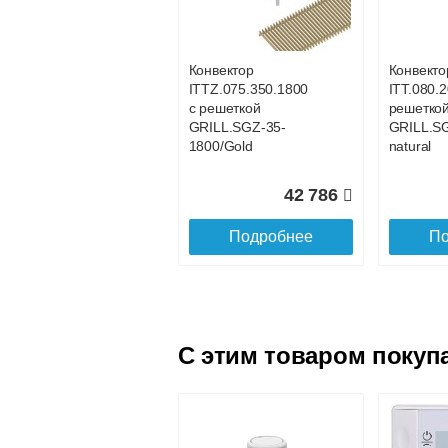
с решеткой
с решетк
GRILL.SGWL-16-
GRILL.S
1100 венге.
1200 вен
Конвектор
Конвекто
ITTZ.075.350.1800
ITT.080.2
25 101
с решеткой
решетко
GRILL.SGZ-35-
GRILL.S
Подробнее
По
1800/Gold
natural
42 786
Подробнее
По
C этим товаром покуп
Конвектор
Конвекто
ITTL.070.160.1600
ITTL.070
с решеткой
с решетк
GRILL.SGWL-16-
GRILL.S
1600 венге.
1700 вен