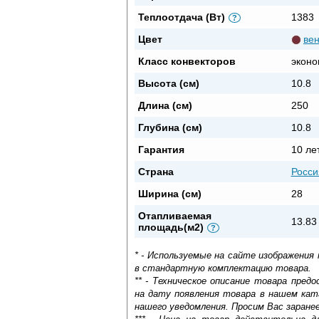
Теплоотдача (Вт)
1383
?
Цвет
вен
Класс конвекторов
эконо
Высота (см)
10.8
Длина (см)
250
Глубина (см)
10.8
Гарантия
10 ле
Страна
Росси
Ширина (см)
28
Отапливаемая
13.83
площадь(м2)
?
* - Используемые на сайте изображения
в стандартную комплектацию товара.
** - Техническое описание товара пре
на дату появления товара в нашем кат
нашего уведомления. Просим Вас заране