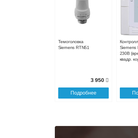
Конвектор
Конвекто
ITT.080.200.1200 с
ITT.080.2
34 891
решеткой
решетко
GRILL.SGA-20-
GRILL.S
Подробнее
По
1200 natural
gold
Темоголовка
Контрол
28 142
Siemens RTN51
Siemens 
230В (вр
Подробнее
По
квадр. ко
3 950
Подробнее
По
Конвектор
Конвекто
ITT.080.200.1300 с
ITT.080.