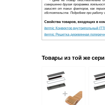
*** - Цена на товар действительна д
совершенно другая программа лояльнос
зависят от таких факторов, как период
обстоятельств. Подробнее про работу 
Свойства товаров, входящих в ко
itermic Конвектор внутрипольный ITT
itermic Решетка деревянная попереч
Самовывоз.
Оставьте отзыв
Доставка сантехники по Москве и Мос
Возможные способы оплаты:
Товары из той же сер
Наличный расчёт
Банковской картой на сайте в ре
Банковской картой при получении 
Интернет-деньгами (Yandex-деньги
Безналичный расчёт (возможно и
Подъем на этаж.
услуга платная
возможность