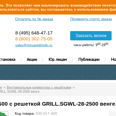
s. Это позволяет нам анализировать взаимодействие посетит
ользоваться сайтом, вы соглашаетесь с использованием фай
Оплатить по № заказа
Проверить статус заказа
8 (495) 648-47-17
Заказать звонок
8 (800) 302-75-05
00
00
часы работы: 9
-19
sales@mirsantekhniki.ru
становка
Акции
Юр. лицам
Публикации
Но
я
Внутрипольные конвекторы с решётками
RILL.SGWL-28-2500 венге.
500 с решеткой GRILL.SGWL-28-2500 венге
Код товара:
630-017-400