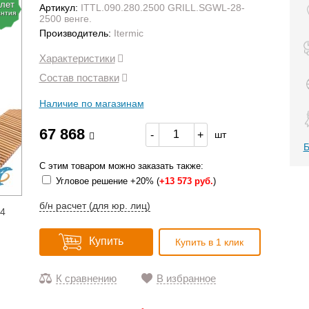
 лет
Артикул:
ITTL.090.280.2500 GRILL.SGWL-28-
антия
2500 венге.
Производитель:
Itermic
Характеристики
Состав поставки
Наличие по магазинам
67 868
-
+
шт
Б
С этим товаром можно заказать также:
Угловое решение +20% (
+
13 573 руб.
)
б/н расчет (для юр. лиц)
14
Купить
Купить в 1 клик
К сравнению
В избранное