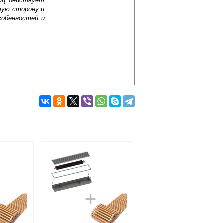
лиц действует
шую сторону и
собенностей и
Подробнее об оплате