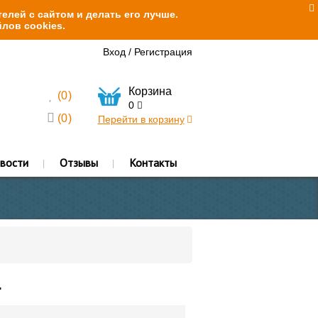
елей с сайтом и делать его лучше.
лов cookies.
Вход
/
Регистрация
Корзина
(
0
)
0
(
0
)
Перейти в корзину
вости
Отзывы
Контакты
.