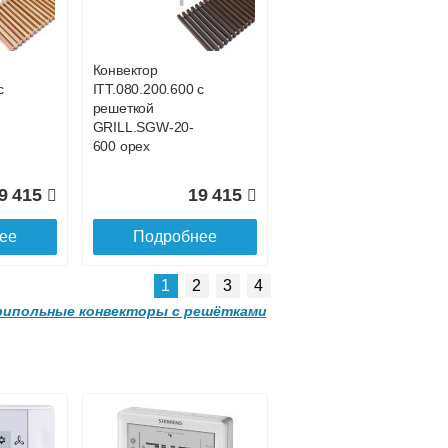
с решеткой
-
GRILL.SGWL-16-
1500 венге.
Конвектор
с
ITT.080.200.600 с
1 052
32 963
решеткой
GRILL.SGW-20-
ее
Подробнее
600 орех
9 415
19 415
ее
Подробнее
1
2
3
4
ипольные конвекторы с решётками
Конвектор
00
ITTL.070.160.2000
с решеткой
-
GRILL.SGWL-16-
2000 венге.