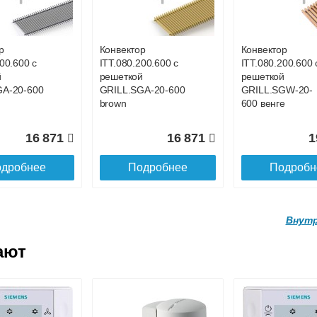
ой
с решеткой
с решеткой
GWL-16-
GRILL.SGWL-16-
GRILL.SGWL-16
ге.
1300 венге.
1400 венге.
р
Конвектор
Конвектор
00.600 с
ITT.080.200.600 с
ITT.080.200.600 
27 026
29 122
3
й
решеткой
решеткой
GA-20-600
GRILL.SGA-20-600
GRILL.SGW-20-
дробнее
Подробнее
Подробн
brown
600 венге
16 871
16 871
1
дробнее
Подробнее
Подробн
Внутр
ают
р
Конвектор
Конвектор
.160.1700
ITTL.070.160.1800
ITTL.070.160.19
ой
с решеткой
с решеткой
GWL-16-
GRILL.SGWL-16-
GRILL.SGWL-16
ге.
1800 венге.
1900 венге.