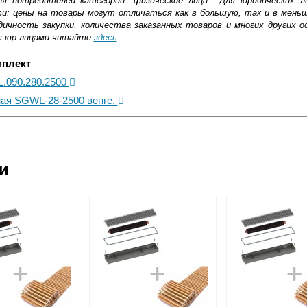
ля потребителей категории "физические лица". Для юридических 
ти: цены на товары могут отличаться как в большую, так и в мень
ичность закупки, количества заказанных товаров и многих других о
с юр.лицами читайте
здесь
.
мплект
L.090.280.2500
ная SGWL-28-2500 венге.
ковской области
ии
жиме реального времени
товара как при доставке, так и самовывозом
, Web-money, Qiwi-кошельки и другие).
 с НДС)
подробнее...
до подъезда