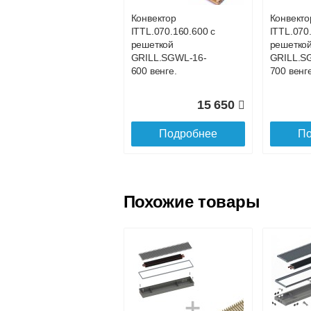
Конвектор
Конвекто
ITTL.070.160.600 с
ITTL.070
Доставка в регионы России.
решеткой
решетко
GRILL.SGWL-16-
GRILL.S
600 венге.
700 венге
15 650
Подробнее
По
Похожие товары
Конвектор
Конвекто
ITTL.070.160.1100
ITTL.070