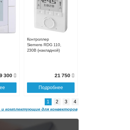
Конвектор
 с
ITT.080.200.1200 с
0 681
42 755
решеткой
GRILL.SGW-20-
ее
Подробнее
1200 орех
Контроллер
2 501
32 501
Siemens RDG 110,
230В (накладной)
ее
Подробнее
9 300
21 750
ее
Подробнее
1
2
3
4
 и комплектующие для конвекторов
Конвектор
 с
ITT.080.200.1300 с