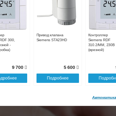
р
Конвектор
Конвектор
00.600 с
ITT.080.200.1200 с
ITT.080.200.1200
36 818
38 752
4
й
решеткой
решеткой
GA-20-600
GRILL.SGA-20-
GRILL.SGW-20-
дробнее
Подробнее
Подробн
1200 brown
1200 венге
лер
Привод клапана
Контроллер
16 871
28 142
3
RDF 300,
Siemens STA23HD
Siemens RDF
езной -
310.2/MM, 230В
дробнее
Подробнее
Подробн
робка)
(врезной)
9 700
5 600
дробнее
Подробнее
Подробн
Автоматика
р
Конвектор
Конвектор
200.1300 с
ITT.080.200.1200 с
ITT.080.200.1000