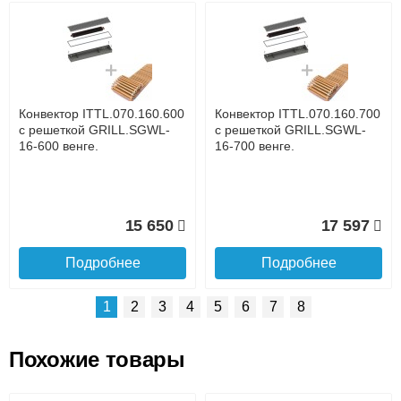
Возможные способы оплаты:
Доставка сантехники по Москве и Московской области
Наличный расчёт
Банковской картой на сайте в режиме реального
времени
Банковской картой при получении товара как при
доставке, так и самовывозом
Интернет-деньгами (Yandex-деньги, Web-money,
Конвектор ITTL.070.160.600
Конвектор ITTL.070.160.700
Qiwi-кошельки и другие).
с решеткой GRILL.SGWL-
с решеткой GRILL.SGWL-
Безналичный расчёт (возможно и с НДС)
16-600 венге.
16-700 венге.
подробнее...
Подробнее об оплате
15 650
17 597
Подробнее
Подробнее
1
2
3
4
5
6
7
8
Похожие товары
Подъем на этаж.