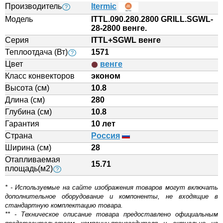
Производитель
Itermic
?
Модель
ITTL.090.280.2800 GRILL.SGWL-
28-2800 венге.
Серия
ITTL+SGWL венге
Теплоотдача (Вт)
1571
?
Цвет
венге
Класс конвекторов
эконом
Высота (см)
10.8
Длина (см)
280
Глубина (см)
10.8
Гарантия
10 лет
Страна
Россия
Ширина (см)
28
Отапливаемая
15.71
площадь(м2)
?
* - Используемые на сайте изображения товаров могут включать
дополнительное оборудование и компоненты, не входящие в
стандартную комплектацию товара.
** - Техническое описание товара предоставлено официальным