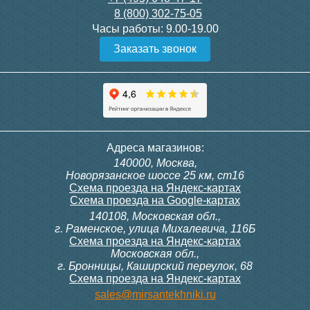
8 (800) 302-75-05
Подробнее
Подробнее
Часы работы:
9.00-19.00
Заказать звонок
Конвектор ITT.080.200.1300
Конвектор ITT.080.200.1000
с решеткой GRILL.SGW-20-
с решеткой GRILL.SGW-20-
1300 венге
1000 венге
35 326
28 391
Контроллер Siemens RDF
Комплект подключения
Адреса магазинов:
300, 230В (врезной - квадр.
конвектора прямой itermic
140000, Москва,
коробка)
ITFS
Подробнее
Подробнее
Новорязанское шоссе 25 км, ст16
Схема проезда на Яндекс-картах
Схема проезда на Google-картах
140108, Московская обл.,
9 700
5 150
г. Раменское, улица Михалевича, 116Б
Схема проезда на Яндекс-картах
Московская обл.,
Подробнее
Подробнее
г. Бронницы, Каширский переулок, 68
Схема проезда на Яндекс-картах
Конвектор ITT.080.200.1000
Конвектор ITT.080.200.900 с
sales@mirsantekhniki.ru
с решеткой GRILL.SGW-20-
решеткой GRILL.SGA-20-
1000 орех
900 natural