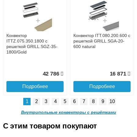
Конвектор ITTL.070.160.800
Конвектор ITTL.070.160.900
с решеткой GRILL.SGWL-
с решеткой GRILL.SGWL-
16-800 венге.
16-900 венге.
до подъезда
услуга платная
возможность
Конвектор
Конвектор ITT.080.200.600 с
20 904
21 495
ITTZ.075.350.1800 с
решеткой GRILL.SGA-20-
решеткой GRILL.SGZ-35-
600 natural
1800/Gold
Подробнее
Подробнее
Доставка в регионы России.
42 786
16 871
Подробнее
Подробнее
1
2
3
4
5
6
7
8
9
10
Конвектор
Конвектор
ITTL.070.160.1000 с
ITTL.070.160.1100 с
Внутрипольные конвекторы с решётками
решеткой GRILL.SGWL-16-
решеткой GRILL.SGWL-16-
1000 венге.
1100 венге.
C этим товаром покупают
Конвектор ITT.080.200.600 с
Конвектор ITT.080.200.600 с