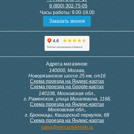
8 (800) 302-75-05
Подробнее
Подробнее
Часы работы:
9.00-19.00
Заказать звонок
Конвектор ITT.080.200.1300
Конвектор ITT.080.200.1000
с решеткой GRILL.SGW-20-
с решеткой GRILL.SGW-20-
1300 венге
1000 венге
35 326
28 391
Темоголовка Siemens
Контроллер Siemens RAB
Адреса магазинов:
RTN51
11, 230В (механ.)
140000, Москва,
Подробнее
Подробнее
Новорязанское шоссе 25 км, ст16
Схема проезда на Яндекс-картах
Схема проезда на Google-картах
140108, Московская обл.,
3 950
6 000
г. Раменское, улица Михалевича, 116Б
Схема проезда на Яндекс-картах
Московская обл.,
Подробнее
Подробнее
г. Бронницы, Каширский переулок, 68
Схема проезда на Яндекс-картах
Конвектор ITT.080.200.1000
Конвектор ITT.080.200.900 с
sales@mirsantekhniki.ru
с решеткой GRILL.SGW-20-
решеткой GRILL.SGA-20-
1000 орех
900 natural