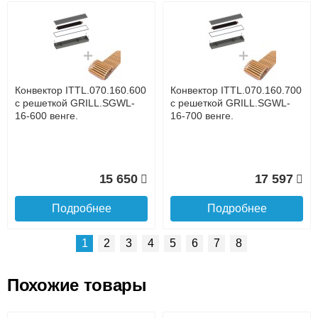
Возможные способы оплаты:
Доставка сантехники по Москве и Московской области
Наличный расчёт
Банковской картой на сайте в режиме реального
времени
Банковской картой при получении товара как при
доставке, так и самовывозом
Интернет-деньгами (Yandex-деньги, Web-money,
Конвектор ITTL.070.160.600
Конвектор ITTL.070.160.700
Qiwi-кошельки и другие).
с решеткой GRILL.SGWL-
с решеткой GRILL.SGWL-
Безналичный расчёт (возможно и с НДС)
16-600 венге.
16-700 венге.
подробнее...
Подробнее об оплате
15 650
17 597
Подробнее
Подробнее
1
2
3
4
5
6
7
8
Похожие товары
Подъем на этаж.