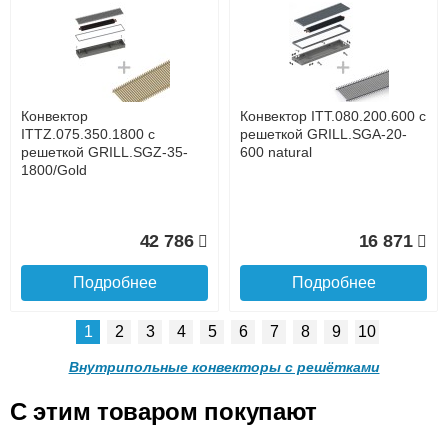
Конвектор ITTL.070.160.800
Конвектор ITTL.070.160.900
с решеткой GRILL.SGWL-
с решеткой GRILL.SGWL-
16-800 венге.
16-900 венге.
до подъезда
услуга платная
возможность
Конвектор
Конвектор ITT.080.200.600 с
20 904
21 495
ITTZ.075.350.1800 с
решеткой GRILL.SGA-20-
решеткой GRILL.SGZ-35-
600 natural
1800/Gold
Подробнее
Подробнее
Доставка в регионы России.
42 786
16 871
Подробнее
Подробнее
1
2
3
4
5
6
7
8
9
10
Конвектор
Конвектор
ITTL.070.160.1000 с
ITTL.070.160.1100 с
Внутрипольные конвекторы с решётками
решеткой GRILL.SGWL-16-
решеткой GRILL.SGWL-16-
1000 венге.
1100 венге.
C этим товаром покупают
Конвектор ITT.080.200.600 с
Конвектор ITT.080.200.600 с