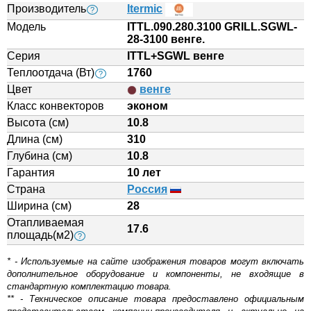
Производитель
Itermic
?
Модель
ITTL.090.280.3100 GRILL.SGWL-
28-3100 венге.
Серия
ITTL+SGWL венге
Теплоотдача (Вт)
1760
?
Цвет
венге
Класс конвекторов
эконом
Высота (см)
10.8
Длина (см)
310
Глубина (см)
10.8
Гарантия
10 лет
Страна
Россия
Ширина (см)
28
Отапливаемая
17.6
площадь(м2)
?
* - Используемые на сайте изображения товаров могут включать
дополнительное оборудование и компоненты, не входящие в
стандартную комплектацию товара.
** - Техническое описание товара предоставлено официальным