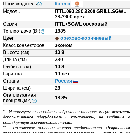
Производитель
Itermic
?
Модель
ITTL.090.280.3300 GRILL.SGWL-
28-3300 орех.
Серия
ITTL+SGWL ореховый
Теплоотдача (Вт)
1885
?
Цвет
орехово-коричневый
Класс конвекторов
эконом
Высота (см)
10.8
Длина (см)
330
Глубина (см)
10.8
Гарантия
10 лет
Страна
Россия
Ширина (см)
28
Отапливаемая
18.85
площадь(м2)
?
* - Используемые на сайте изображения товаров могут включать
дополнительное оборудование и компоненты, не входящие в
стандартную комплектацию товара.
** - Техническое описание товара предоставлено официальным