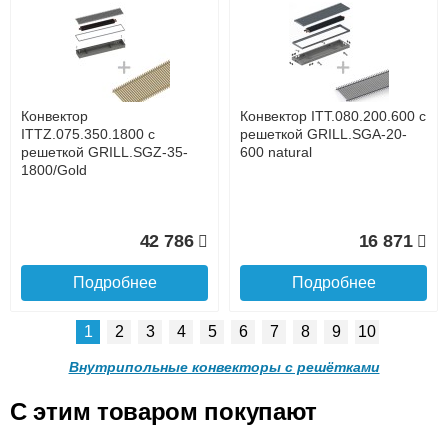
Конвектор ITTL.070.160.800
Конвектор ITTL.070.160.900
с решеткой GRILL.SGWL-
с решеткой GRILL.SGWL-
16-800 орех.
16-900 орех.
до подъезда
услуга платная
возможность
Конвектор
Конвектор ITT.080.200.600 с
20 904
21 495
ITTZ.075.350.1800 с
решеткой GRILL.SGA-20-
решеткой GRILL.SGZ-35-
600 natural
1800/Gold
Подробнее
Подробнее
Доставка в регионы России.
42 786
16 871
Подробнее
Подробнее
1
2
3
4
5
6
7
8
9
10
Конвектор
Конвектор
ITTL.070.160.1000 с
ITTL.070.160.1100 с
Внутрипольные конвекторы с решётками
решеткой GRILL.SGWL-16-
решеткой GRILL.SGWL-16-
1000 орех.
1100 орех.
C этим товаром покупают
Конвектор ITT.080.200.600 с
Конвектор ITT.080.200.600 с