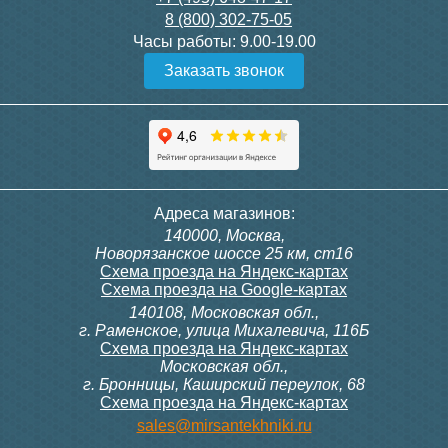
8 (800) 302-75-05
Подробнее
Подробнее
Часы работы:
9.00-19.00
Заказать звонок
Конвектор ITT.080.200.1300
Конвектор ITT.080.200.1000
с решеткой GRILL.SGW-20-
с решеткой GRILL.SGW-20-
1300 венге
1000 венге
35 326
28 391
Темоголовка Siemens
Контроллер Siemens RAB
Адреса магазинов:
RTN51
11, 230В (механ.)
140000, Москва,
Подробнее
Подробнее
Новорязанское шоссе 25 км, ст16
Схема проезда на Яндекс-картах
Схема проезда на Google-картах
140108, Московская обл.,
3 950
6 000
г. Раменское, улица Михалевича, 116Б
Схема проезда на Яндекс-картах
Московская обл.,
Подробнее
Подробнее
г. Бронницы, Каширский переулок, 68
Схема проезда на Яндекс-картах
Конвектор ITT.080.200.1000
Конвектор ITT.080.200.900 с
sales@mirsantekhniki.ru
с решеткой GRILL.SGW-20-
решеткой GRILL.SGA-20-
1000 орех
900 natural