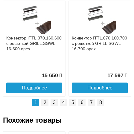
Возможные способы оплаты:
Доставка сантехники по Москве и Московской области
Наличный расчёт
Банковской картой на сайте в режиме реального
времени
Банковской картой при получении товара как при
доставке, так и самовывозом
Интернет-деньгами (Yandex-деньги, Web-money,
Конвектор ITTL.070.160.600
Конвектор ITTL.070.160.700
Qiwi-кошельки и другие).
с решеткой GRILL.SGWL-
с решеткой GRILL.SGWL-
Безналичный расчёт (возможно и с НДС)
16-600 орех.
16-700 орех.
подробнее...
Подробнее об оплате
15 650
17 597
Подробнее
Подробнее
1
2
3
4
5
6
7
8
Похожие товары
Подъем на этаж.