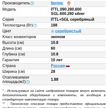
Производитель
Itermic
?
Модель
ITTL.090.280.600
SGL.600.280 silver
Серия
ITTL+SGL серебряный
Теплоотдача (Вт)
188
?
Цвет
серебристый
Класс конвекторов
эконом
Высота (см)
10.8
Длина (см)
60
Глубина (см)
10.8
Гарантия
10 лет
Страна
Россия
Ширина (см)
28
Отапливаемая
1.88
площадь(м2)
?
* - Используемые на сайте изображения товаров могут включать
дополнительное оборудование и компоненты, не входящие в
стандартную комплектацию товара.
** - Техническое описание товара предоставлено официальным