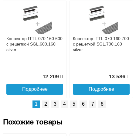
Возможные способы оплаты:
Доставка сантехники по Москве и Московской области
Наличный расчёт
Банковской картой на сайте в режиме реального
времени
Банковской картой при получении товара как при
доставке, так и самовывозом
Интернет-деньгами (Yandex-деньги, Web-money,
Конвектор ITTL.070.160.600
Конвектор ITTL.070.160.700
Qiwi-кошельки и другие).
с решеткой SGL.600.160
с решеткой SGL.700.160
Безналичный расчёт (возможно и с НДС)
silver
silver
подробнее...
Подробнее об оплате
12 209
13 586
Подробнее
Подробнее
1
2
3
4
5
6
7
8
Похожие товары
Подъем на этаж.