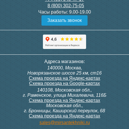
8 (800) 302-75-05
Подробнее
Подробнее
Часы работы:
9.00-19.00
Заказать звонок
Конвектор ITT.080.200.1300
Конвектор ITT.080.200.1000
с решеткой GRILL.SGW-20-
с решеткой GRILL.SGW-20-
1300 венге
1000 венге
35 326
28 391
Контроллер Siemens RDF
ИК пульт управления
Адреса магазинов:
300, 230В (врезной - квадр.
Siemens IRA 211
140000, Москва,
коробка)
Подробнее
Подробнее
Новорязанское шоссе 25 км, ст16
Схема проезда на Яндекс-картах
Схема проезда на Google-картах
140108, Московская обл.,
9 700
3 600
г. Раменское, улица Михалевича, 116Б
Схема проезда на Яндекс-картах
Московская обл.,
Подробнее
Подробнее
г. Бронницы, Каширский переулок, 68
Схема проезда на Яндекс-картах
Конвектор ITT.080.200.1000
Конвектор ITT.080.200.900 с
sales@mirsantekhniki.ru
с решеткой GRILL.SGW-20-
решеткой GRILL.SGA-20-
1000 орех
900 natural