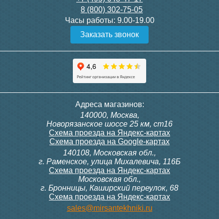
8 (800) 302-75-05
Подробнее
Подробнее
Часы работы:
9.00-19.00
Заказать звонок
Конвектор ITT.080.200.1300
Конвектор ITT.080.200.1000
с решеткой GRILL.SGW-20-
с решеткой GRILL.SGW-20-
1300 венге
1000 венге
35 326
28 391
Контроллер Siemens RDG
Контроллер Siemens RDF
Адреса магазинов:
100T, 230В (накладной,
300, 230В (врезной - квадр.
140000, Москва,
расписание, упр.с пульта)
коробка)
Подробнее
Подробнее
Новорязанское шоссе 25 км, ст16
Схема проезда на Яндекс-картах
Схема проезда на Google-картах
140108, Московская обл.,
28 000
9 700
г. Раменское, улица Михалевича, 116Б
Схема проезда на Яндекс-картах
Московская обл.,
Подробнее
Подробнее
г. Бронницы, Каширский переулок, 68
Схема проезда на Яндекс-картах
Конвектор ITT.080.200.1000
Конвектор ITT.080.200.900 с
sales@mirsantekhniki.ru
с решеткой GRILL.SGW-20-
решеткой GRILL.SGA-20-
1000 орех
900 natural