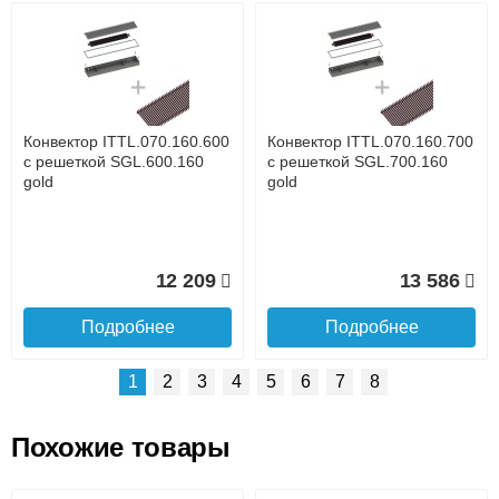
Возможные способы оплаты:
Доставка сантехники по Москве и Московской области
Наличный расчёт
Банковской картой на сайте в режиме реального
времени
Банковской картой при получении товара как при
доставке, так и самовывозом
Интернет-деньгами (Yandex-деньги, Web-money,
Конвектор ITTL.070.160.600
Конвектор ITTL.070.160.700
Qiwi-кошельки и другие).
с решеткой SGL.600.160
с решеткой SGL.700.160
Безналичный расчёт (возможно и с НДС)
gold
gold
подробнее...
Подробнее об оплате
12 209
13 586
Подробнее
Подробнее
1
2
3
4
5
6
7
8
Похожие товары
Подъем на этаж.