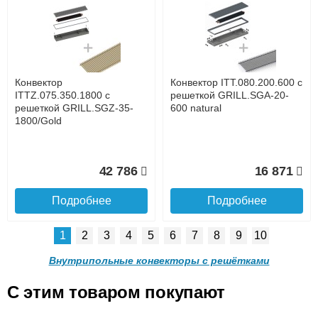
Конвектор ITTL.070.160.800
Конвектор ITTL.070.160.900
с решеткой GRILL.SGWL-
с решеткой GRILL.SGWL-
16-800 венге.
16-900 венге.
до подъезда
услуга платная
возможность
Конвектор
Конвектор ITT.080.200.600 с
20 904
21 495
ITTZ.075.350.1800 с
решеткой GRILL.SGA-20-
решеткой GRILL.SGZ-35-
600 natural
1800/Gold
Подробнее
Подробнее
Доставка в регионы России.
42 786
16 871
Подробнее
Подробнее
1
2
3
4
5
6
7
8
9
10
Конвектор
Конвектор
ITTL.070.160.1000 с
ITTL.070.160.1100 с
Внутрипольные конвекторы с решётками
решеткой GRILL.SGWL-16-
решеткой GRILL.SGWL-16-
1000 венге.
1100 венге.
C этим товаром покупают
Конвектор ITT.080.200.600 с
Конвектор ITT.080.200.600 с