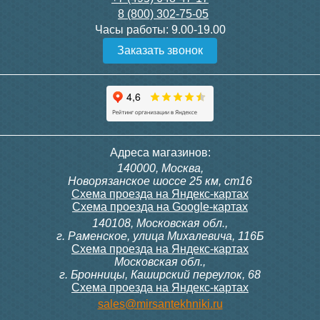
8 (800) 302-75-05
Подробнее
Подробнее
Часы работы:
9.00-19.00
Заказать звонок
Конвектор ITT.080.200.1300
Конвектор ITT.080.200.1000
с решеткой GRILL.SGW-20-
с решеткой GRILL.SGW-20-
1300 венге
1000 венге
35 326
28 391
Клапан радиаторный
Модуль-адаптер itermic
Адреса магазинов:
Siemens VDN 115, прямой
ITTB на DIN рейку
140000, Москва,
1/2"
Подробнее
Подробнее
Новорязанское шоссе 25 км, ст16
Схема проезда на Яндекс-картах
Схема проезда на Google-картах
140108, Московская обл.,
3 300
23 500
г. Раменское, улица Михалевича, 116Б
Схема проезда на Яндекс-картах
Московская обл.,
Подробнее
Подробнее
г. Бронницы, Каширский переулок, 68
Схема проезда на Яндекс-картах
Конвектор ITT.080.200.1000
Конвектор ITT.080.200.900 с
sales@mirsantekhniki.ru
с решеткой GRILL.SGW-20-
решеткой GRILL.SGA-20-
1000 орех
900 natural