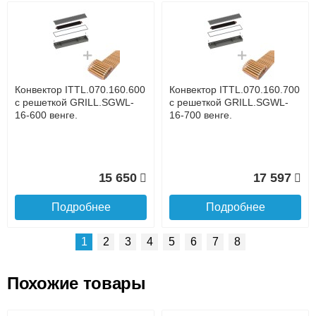
Возможные способы оплаты:
Доставка сантехники по Москве и Московской области
Наличный расчёт
Банковской картой на сайте в режиме реального
времени
Банковской картой при получении товара как при
доставке, так и самовывозом
Интернет-деньгами (Yandex-деньги, Web-money,
Конвектор ITTL.070.160.600
Конвектор ITTL.070.160.700
Qiwi-кошельки и другие).
с решеткой GRILL.SGWL-
с решеткой GRILL.SGWL-
Безналичный расчёт (возможно и с НДС)
16-600 венге.
16-700 венге.
подробнее...
Подробнее об оплате
15 650
17 597
Подробнее
Подробнее
1
2
3
4
5
6
7
8
Похожие товары
Подъем на этаж.