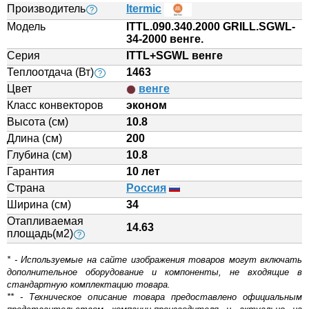
Производитель
Itermic
?
Модель
ITTL.090.340.2000 GRILL.SGWL-
34-2000 венге.
Серия
ITTL+SGWL венге
Теплоотдача (Вт)
1463
?
Цвет
венге
Класс конвекторов
эконом
Высота (см)
10.8
Длина (см)
200
Глубина (см)
10.8
Гарантия
10 лет
Страна
Россия
Ширина (см)
34
Отапливаемая
14.63
площадь(м2)
?
* - Используемые на сайте изображения товаров могут включать
дополнительное оборудование и компоненты, не входящие в
стандартную комплектацию товара.
** - Техническое описание товара предоставлено официальным