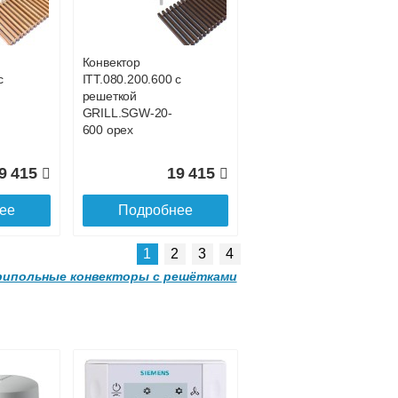
с решеткой
-
GRILL.SGWL-16-
1500 венге.
Конвектор
с
ITT.080.200.600 с
1 052
32 963
решеткой
GRILL.SGW-20-
ее
Подробнее
600 орех
9 415
19 415
ее
Подробнее
1
2
3
4
ипольные конвекторы с решётками
Конвектор
00
ITTL.070.160.2000
с решеткой
-
GRILL.SGWL-16-
2000 венге.