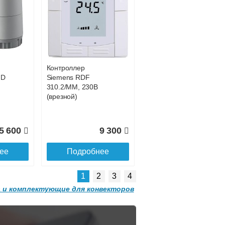
Конвектор
 с
ITT.080.200.1200 с
0 681
42 755
решеткой
GRILL.SGW-20-
ее
Подробнее
1200 орех
Контроллер
2 501
32 501
HD
Siemens RDF
310.2/MM, 230В
ее
Подробнее
(врезной)
5 600
9 300
ее
Подробнее
1
2
3
4
 и комплектующие для конвекторов
Конвектор
 с
ITT.080.200.1300 с