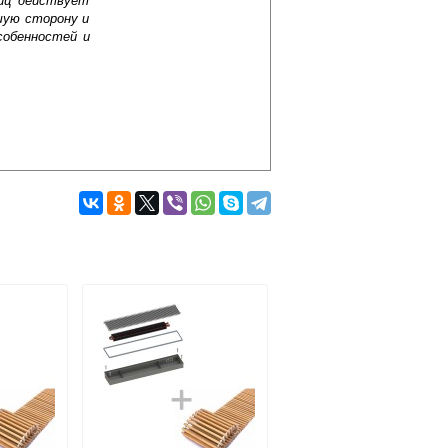
лиц действует
шую сторону и
собенностей и
Подробнее об оплате