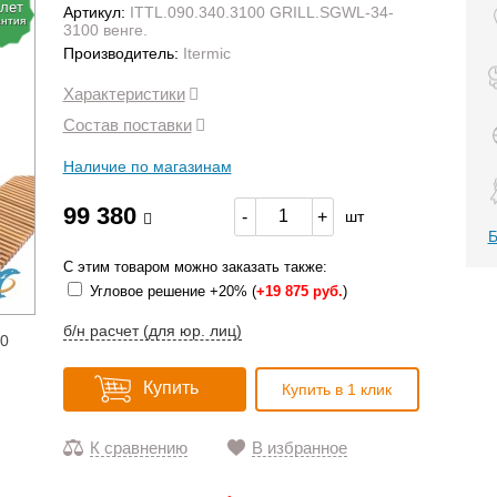
 лет
Артикул:
ITTL.090.340.3100 GRILL.SGWL-34-
антия
3100 венге.
Производитель:
Itermic
Характеристики
Состав поставки
Наличие по магазинам
99 380
-
+
шт
Б
С этим товаром можно заказать также:
Угловое решение +20% (
+
19 875 руб.
)
б/н расчет (для юр. лиц)
10
Купить
Купить в 1 клик
К сравнению
В избранное