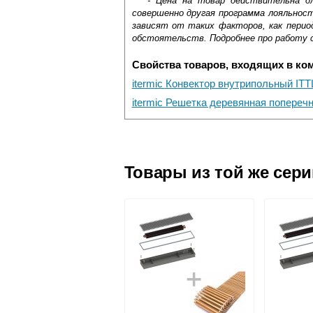
*** - Цена на товар действительна д
совершенно другая программа лояльнос
зависят от таких факторов, как период
обстоятельств. Подробнее про работу 
Свойства товаров, входящих в ко
itermic Конвектор внутрипольный ITT
itermic Решетка деревянная попереч
Самовывоз.
Оставьте отзыв
Доставка сантехники по Москве и Мос
Возможные способы оплаты:
Товары из той же сер
Наличный расчёт
Банковской картой на сайте в ре
Банковской картой при получении 
Интернет-деньгами (Yandex-деньги
Безналичный расчёт (возможно и
Подъем на этаж.
услуга платная
возможность