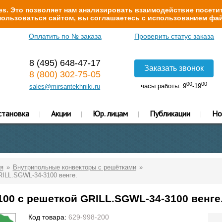
s. Это позволяет нам анализировать взаимодействие посетит
ользоваться сайтом, вы соглашаетесь с использованием фай
Оплатить по № заказа
Проверить статус заказа
8 (495) 648-47-17
Заказать звонок
8 (800) 302-75-05
00
00
часы работы: 9
-19
sales@mirsantekhniki.ru
становка
Акции
Юр. лицам
Публикации
Но
я
Внутрипольные конвекторы с решётками
RILL.SGWL-34-3100 венге.
100 с решеткой GRILL.SGWL-34-3100 венге
Код товара:
629-998-200