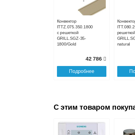
с решеткой
с решетк
GRILL.SGWL-16-
GRILL.S
1100 венге.
1200 вен
Конвектор
Конвекто
ITTZ.075.350.1800
ITT.080.2
25 101
с решеткой
решетко
GRILL.SGZ-35-
GRILL.S
Подробнее
По
1800/Gold
natural
42 786
Подробнее
По
C этим товаром покуп
Конвектор
Конвекто
ITTL.070.160.1600
ITTL.070
с решеткой
с решетк
GRILL.SGWL-16-
GRILL.S
1600 венге.
1700 вен