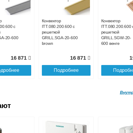
ой
с решеткой
с решеткой
GWL-16-
GRILL.SGWL-16-
GRILL.SGWL-16
ге.
1300 венге.
1400 венге.
р
Конвектор
Конвектор
00.600 с
ITT.080.200.600 с
ITT.080.200.600 
27 026
29 122
3
й
решеткой
решеткой
GA-20-600
GRILL.SGA-20-600
GRILL.SGW-20-
дробнее
Подробнее
Подробн
brown
600 венге
16 871
16 871
1
дробнее
Подробнее
Подробн
Внутр
ают
р
Конвектор
Конвектор
.160.1700
ITTL.070.160.1800
ITTL.070.160.19
ой
с решеткой
с решеткой
GWL-16-
GRILL.SGWL-16-
GRILL.SGWL-16
ге.
1800 венге.
1900 венге.