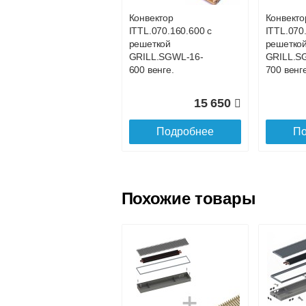
Конвектор
Конвекто
ITTL.070.160.600 с
ITTL.070
Доставка в регионы России.
решеткой
решетко
GRILL.SGWL-16-
GRILL.S
600 венге.
700 венге
15 650
Подробнее
По
Похожие товары
Конвектор
Конвекто
ITTL.070.160.1100
ITTL.070