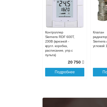
Конвектор
Конвекто
ITT.080.200.1200 с
ITT.080.2
34 891
решеткой
решетко
GRILL.SGA-20-
GRILL.S
Подробнее
По
1200 natural
gold
Контроллер
Клапан
28 142
Siemens RDF 600Т,
радиато
230В (врезной -
Siemens 
Подробнее
По
кругл. коробка,
угловой 1
расписание, упр.с
пульта)
20 750
Подробнее
По
Конвектор
Конвекто
ITT.080.200.1300 с
ITT.080.