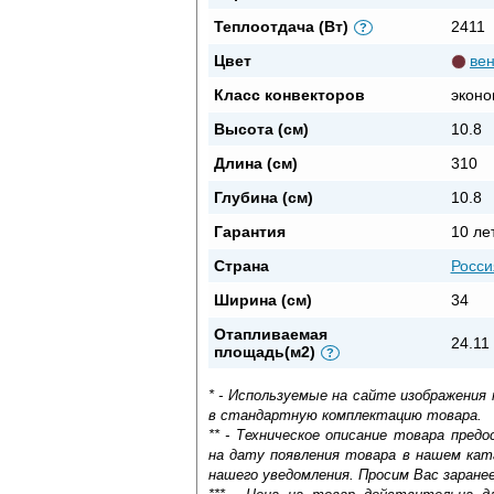
Теплоотдача (Вт)
2411
?
Цвет
вен
Класс конвекторов
эконо
Высота (см)
10.8
Длина (см)
310
Глубина (см)
10.8
Гарантия
10 ле
Страна
Росси
Ширина (см)
34
Отапливаемая
24.11
площадь(м2)
?
* - Используемые на сайте изображения
в стандартную комплектацию товара.
** - Техническое описание товара пре
на дату появления товара в нашем кат
нашего уведомления. Просим Вас заране