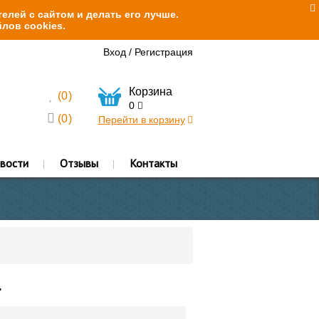
елей с сайтом и делать его лучше.
лов cookies.
Вход
/
Регистрация
Корзина
(
0
)
0
(
0
)
Перейти в корзину
вости
Отзывы
Контакты
.