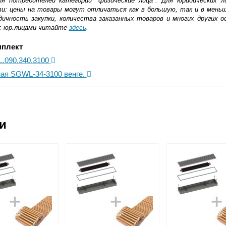
ля потребителей категории "физические лица". Для юридических 
ти: цены на товары могут отличаться как в большую, так и в мень
ичность закупки, количества заказанных товаров и многих других о
с юр.лицами читайте
здесь
.
мплект
L.090.340.3100
ная SGWL-34-3100 венге.
ковской области
ии
жиме реального времени
товара как при доставке, так и самовывозом
, Web-money, Qiwi-кошельки и другие).
 с НДС)
подробнее...
до подъезда