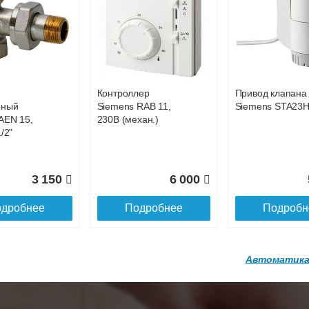
р
Конвектор
Конвектор
00.600 с
ITT.080.200.1200 с
ITT.080.200.1200
36 818
38 752
4
й
решеткой
решеткой
GA-20-600
GRILL.SGA-20-
GRILL.SGW-20-
дробнее
Подробнее
Подробн
1200 brown
1200 венге
Контроллер
Привод клапана
16 871
28 142
3
рный
Siemens RAB 11,
Siemens STA23
AEN 15,
230В (механ.)
дробнее
Подробнее
Подробн
/2"
3 150
6 000
дробнее
Подробнее
Подробн
Автоматика
р
Конвектор
Конвектор
200.1300 с
ITT.080.200.1200 с
ITT.080.200.1000