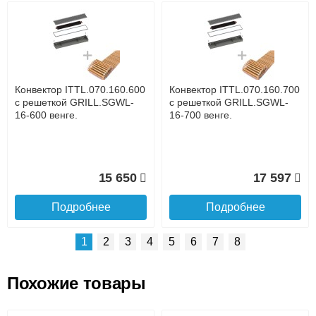
Возможные способы оплаты:
Доставка сантехники по Москве и Московской области
Наличный расчёт
Банковской картой на сайте в режиме реального
времени
Банковской картой при получении товара как при
доставке, так и самовывозом
Интернет-деньгами (Yandex-деньги, Web-money,
Конвектор ITTL.070.160.600
Конвектор ITTL.070.160.700
Qiwi-кошельки и другие).
с решеткой GRILL.SGWL-
с решеткой GRILL.SGWL-
Безналичный расчёт (возможно и с НДС)
16-600 венге.
16-700 венге.
подробнее...
Подробнее об оплате
15 650
17 597
Подробнее
Подробнее
1
2
3
4
5
6
7
8
Похожие товары
Подъем на этаж.