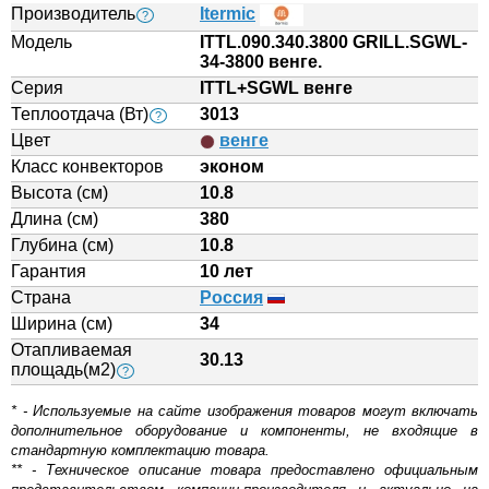
Производитель
Itermic
?
Модель
ITTL.090.340.3800 GRILL.SGWL-
34-3800 венге.
Серия
ITTL+SGWL венге
Теплоотдача (Вт)
3013
?
Цвет
венге
Класс конвекторов
эконом
Высота (см)
10.8
Длина (см)
380
Глубина (см)
10.8
Гарантия
10 лет
Страна
Россия
Ширина (см)
34
Отапливаемая
30.13
площадь(м2)
?
* - Используемые на сайте изображения товаров могут включать
дополнительное оборудование и компоненты, не входящие в
стандартную комплектацию товара.
** - Техническое описание товара предоставлено официальным