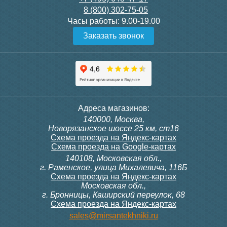
8 (800) 302-75-05
Подробнее
Подробнее
Часы работы:
9.00-19.00
Заказать звонок
Конвектор ITT.080.200.1300
Конвектор ITT.080.200.1000
с решеткой GRILL.SGW-20-
с решеткой GRILL.SGW-20-
1300 венге
1000 венге
35 326
28 391
Контроллер Siemens RDF
ИК пульт управления
Адреса магазинов:
300, 230В (врезной - квадр.
Siemens IRA 211
140000, Москва,
коробка)
Подробнее
Подробнее
Новорязанское шоссе 25 км, ст16
Схема проезда на Яндекс-картах
Схема проезда на Google-картах
140108, Московская обл.,
9 700
3 600
г. Раменское, улица Михалевича, 116Б
Схема проезда на Яндекс-картах
Московская обл.,
Подробнее
Подробнее
г. Бронницы, Каширский переулок, 68
Схема проезда на Яндекс-картах
Конвектор ITT.080.200.1000
Конвектор ITT.080.200.900 с
sales@mirsantekhniki.ru
с решеткой GRILL.SGW-20-
решеткой GRILL.SGA-20-
1000 орех
900 natural