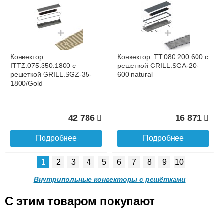
Конвектор ITTL.070.160.800
Конвектор ITTL.070.160.900
с решеткой GRILL.SGWL-
с решеткой GRILL.SGWL-
16-800 венге.
16-900 венге.
до подъезда
услуга платная
возможность
Конвектор
Конвектор ITT.080.200.600 с
20 904
21 495
ITTZ.075.350.1800 с
решеткой GRILL.SGA-20-
решеткой GRILL.SGZ-35-
600 natural
1800/Gold
Подробнее
Подробнее
Доставка в регионы России.
42 786
16 871
Подробнее
Подробнее
1
2
3
4
5
6
7
8
9
10
Конвектор
Конвектор
ITTL.070.160.1000 с
ITTL.070.160.1100 с
Внутрипольные конвекторы с решётками
решеткой GRILL.SGWL-16-
решеткой GRILL.SGWL-16-
1000 венге.
1100 венге.
C этим товаром покупают
Конвектор ITT.080.200.600 с
Конвектор ITT.080.200.600 с