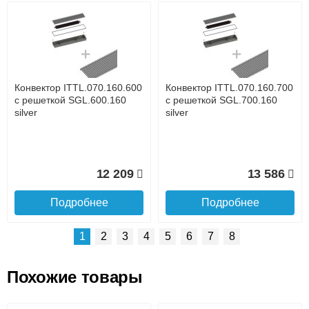
Возможные способы оплаты:
Доставка сантехники по Москве и Московской области
Наличный расчёт
Банковской картой на сайте в режиме реального
времени
Банковской картой при получении товара как при
доставке, так и самовывозом
Интернет-деньгами (Yandex-деньги, Web-money,
Конвектор ITTL.070.160.600
Конвектор ITTL.070.160.700
Qiwi-кошельки и другие).
с решеткой SGL.600.160
с решеткой SGL.700.160
Безналичный расчёт (возможно и с НДС)
silver
silver
подробнее...
Подробнее об оплате
12 209
13 586
Подробнее
Подробнее
1
2
3
4
5
6
7
8
Похожие товары
Подъем на этаж.