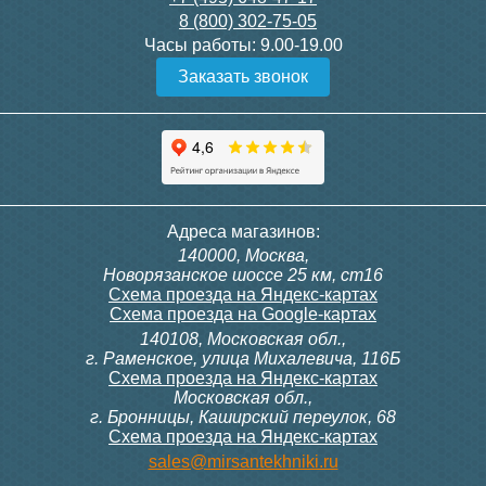
8 (800) 302-75-05
Подробнее
Подробнее
Часы работы:
9.00-19.00
Заказать звонок
Конвектор ITT.080.200.1300
Конвектор ITT.080.200.1000
с решеткой GRILL.SGW-20-
с решеткой GRILL.SGW-20-
1300 венге
1000 венге
35 326
28 391
Темоголовка Siemens
Контроллер Siemens RAB
Адреса магазинов:
RTN51
11, 230В (механ.)
140000, Москва,
Подробнее
Подробнее
Новорязанское шоссе 25 км, ст16
Схема проезда на Яндекс-картах
Схема проезда на Google-картах
140108, Московская обл.,
3 950
6 000
г. Раменское, улица Михалевича, 116Б
Схема проезда на Яндекс-картах
Московская обл.,
Подробнее
Подробнее
г. Бронницы, Каширский переулок, 68
Схема проезда на Яндекс-картах
Конвектор ITT.080.200.1000
Конвектор ITT.080.200.900 с
sales@mirsantekhniki.ru
с решеткой GRILL.SGW-20-
решеткой GRILL.SGA-20-
1000 орех
900 natural