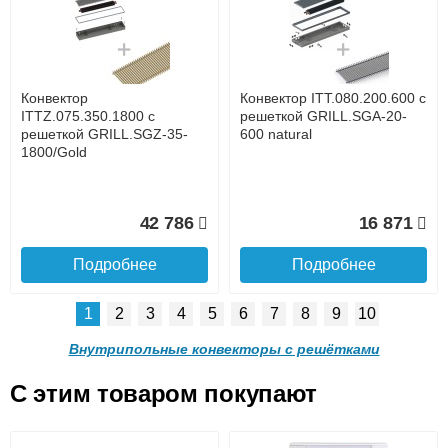
с решеткой GRILL.SGA-20-
с решеткой GRILL.SGA-20-
1300 natural
1000 natural
до подъезда
услуга платная
возможность
Конвектор
Конвектор ITT.080.200.600 с
30 665
24 638
ITTZ.075.350.1800 с
решеткой GRILL.SGA-20-
решеткой GRILL.SGZ-35-
600 natural
1800/Gold
Подробнее
Подробнее
Доставка в регионы России.
42 786
16 871
Подробнее
Подробнее
1
2
3
4
5
6
7
8
9
10
Конвектор ITT.080.200.900 с
Конвектор ITT.080.200.800 с
решеткой GRILL.SGA-20-
решеткой GRILL.SGA-20-
Внутрипольные конвекторы с решётками
900 natural
800 natural
C этим товаром покупают
Конвектор ITT.080.200.600 с
Конвектор ITT.080.200.600 с
решеткой GRILL.SGA-20-
решеткой GRILL.SGW-20-