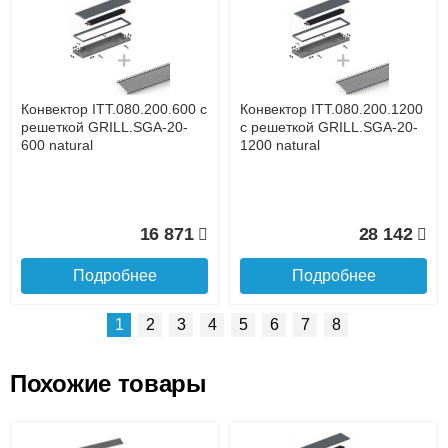
Доставка сантехники по Москве и Московской области
Наличный расчёт
Банковской картой на сайте в режиме реального
времени
Банковской картой при получении товара как при
доставке, так и самовывозом
Интернет-деньгами (Yandex-деньги, Web-money,
Конвектор ITT.080.200.600 с
Конвектор ITT.080.200.1200
Qiwi-кошельки и другие).
решеткой GRILL.SGA-20-
с решеткой GRILL.SGA-20-
Безналичный расчёт (возможно и с НДС)
600 natural
1200 natural
подробнее...
Подробнее об оплате
16 871
28 142
Подробнее
Подробнее
1
2
3
4
5
6
7
8
Похожие товары
Подъем на этаж.
Конвектор ITT.080.200.1300
Конвектор ITT.080.200.1000