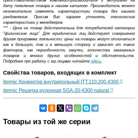
представительством компании-производителя и актуально на
дату появления товара в нашем каталоге. Производитель может
незначительно изменять характеристики товара без нашего
уведомления. Просим Вас заранее уточнять технические
характеристики у менеджеров.
*** - Цена на товар действительна для потребителей категории
"физические лица". Для юридических лиц действует совершенно
другая программа лояльности: цены на товары могут отличаться
как в большую, так и в меньшую сторону и зависят от таких
факторов, как периодичность закупки, количества заказанных
товаров и многих других особенностей и обстоятельств.
Подробнее про работу с юр.лицами читайте
здесь
.
Свойства товаров, входящих в комплект
itermic Конвектор внутрипольный ITT.110.200.4300
itermic Решетка рулонная SGA-20-4300 natural
Самовывоз.
Товары из той же серии
Оставьте отзыв
Возможные способы оплаты: