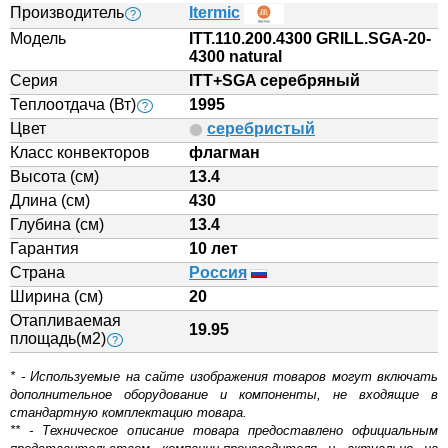
Производитель
Itermic
?
Модель
ITT.110.200.4300 GRILL.SGA-20-
4300 natural
Серия
ITT+SGA серебряный
Теплоотдача (Вт)
1995
?
Цвет
серебристый
Класс конвекторов
флагман
Высота (см)
13.4
Длина (см)
430
Глубина (см)
13.4
Гарантия
10 лет
Страна
Россия
Ширина (см)
20
Отапливаемая
19.95
площадь(м2)
?
* - Используемые на сайте изображения товаров могут включать
дополнительное оборудование и компоненты, не входящие в
стандартную комплектацию товара.
** - Техническое описание товара предоставлено официальным