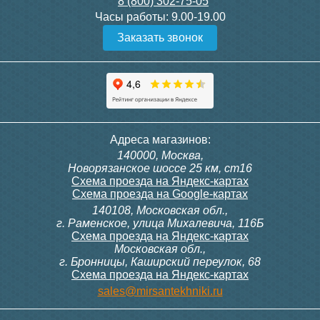
8 (800) 302-75-05
Подробнее
Подробнее
Часы работы:
9.00-19.00
Заказать звонок
Конвектор ITT.080.200.1300
Конвектор ITT.080.200.1000
с решеткой GRILL.SGW-20-
с решеткой GRILL.SGW-20-
1300 венге
1000 венге
35 326
28 391
Темоголовка Siemens
Контроллер Siemens RAB
Адреса магазинов:
RTN51
11, 230В (механ.)
140000, Москва,
Подробнее
Подробнее
Новорязанское шоссе 25 км, ст16
Схема проезда на Яндекс-картах
Схема проезда на Google-картах
140108, Московская обл.,
3 950
6 000
г. Раменское, улица Михалевича, 116Б
Схема проезда на Яндекс-картах
Московская обл.,
Подробнее
Подробнее
г. Бронницы, Каширский переулок, 68
Схема проезда на Яндекс-картах
Конвектор ITT.080.200.1000
Конвектор ITT.080.200.900 с
sales@mirsantekhniki.ru
с решеткой GRILL.SGW-20-
решеткой GRILL.SGA-20-
1000 орех
900 natural