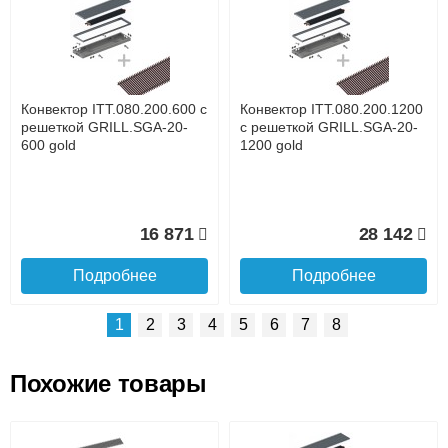
Доставка сантехники по Москве и Московской области
Наличный расчёт
Банковской картой на сайте в режиме реального
времени
Банковской картой при получении товара как при
доставке, так и самовывозом
Интернет-деньгами (Yandex-деньги, Web-money,
Конвектор ITT.080.200.600 с
Конвектор ITT.080.200.1200
Qiwi-кошельки и другие).
решеткой GRILL.SGA-20-
с решеткой GRILL.SGA-20-
Безналичный расчёт (возможно и с НДС)
600 gold
1200 gold
подробнее...
Подробнее об оплате
16 871
28 142
Подробнее
Подробнее
1
2
3
4
5
6
7
8
Похожие товары
Подъем на этаж.
Конвектор ITT.080.200.1300
Конвектор ITT.080.200.1000