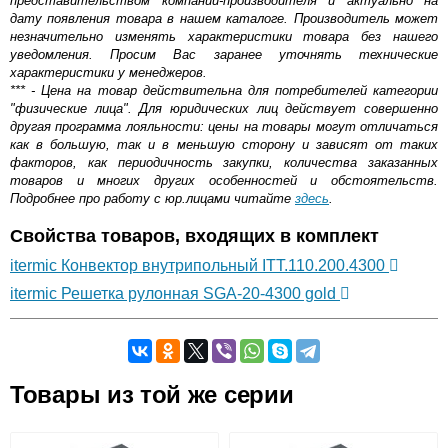
представительством компании-производителя и актуально на
дату появления товара в нашем каталоге. Производитель может
незначительно изменять характеристики товара без нашего
уведомления. Просим Вас заранее уточнять технические
характеристики у менеджеров.
*** - Цена на товар действительна для потребителей категории
"физические лица". Для юридических лиц действует совершенно
другая программа лояльности: цены на товары могут отличаться
как в большую, так и в меньшую сторону и зависят от таких
факторов, как периодичность закупки, количества заказанных
товаров и многих других особенностей и обстоятельств.
Подробнее про работу с юр.лицами читайте
здесь
.
Свойства товаров, входящих в комплект
itermic Конвектор внутрипольный ITT.110.200.4300
itermic Решетка рулонная SGA-20-4300 gold
Самовывоз.
Товары из той же серии
Оставьте отзыв
Возможные способы оплаты: