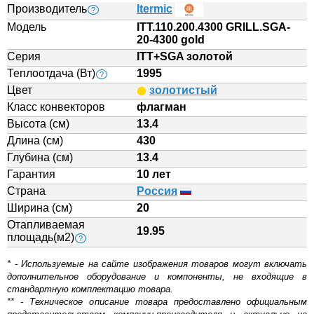
Производитель
Itermic
?
Модель
ITT.110.200.4300 GRILL.SGA-
20-4300 gold
Серия
ITT+SGA золотой
Теплоотдача (Вт)
1995
?
Цвет
золотистый
Класс конвекторов
флагман
Высота (см)
13.4
Длина (см)
430
Глубина (см)
13.4
Гарантия
10 лет
Страна
Россия
Ширина (см)
20
Отапливаемая
19.95
площадь(м2)
?
* - Используемые на сайте изображения товаров могут включать
дополнительное оборудование и компоненты, не входящие в
стандартную комплектацию товара.
** - Техническое описание товара предоставлено официальным