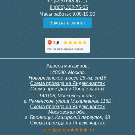
6 200
6 000
+7 (495) 648-47-17
8 (800) 302-75-05
Подробнее
Подробнее
Часы работы:
9.00-19.00
Заказать звонок
itermic Конвектор
itermic Конвектор
внутрипольный
внутрипольный
ITTBZ.190.400.4000
ITTBZ.190.400.4100
84 953
85 910
Клапан радиаторный
Модуль-адаптер itermic
Адреса магазинов:
Siemens VDN 115, прямой
ITTB на DIN рейку
140000, Москва,
1/2"
Подробнее
Подробнее
Новорязанское шоссе 25 км, ст16
Схема проезда на Яндекс-картах
Схема проезда на Google-картах
140108, Московская обл.,
3 300
23 500
г. Раменское, улица Михалевича, 116Б
Схема проезда на Яндекс-картах
Московская обл.,
Подробнее
Подробнее
г. Бронницы, Каширский переулок, 68
Схема проезда на Яндекс-картах
itermic Конвектор
itermic Конвектор
sales@mirsantekhniki.ru
внутрипольный
внутрипольный