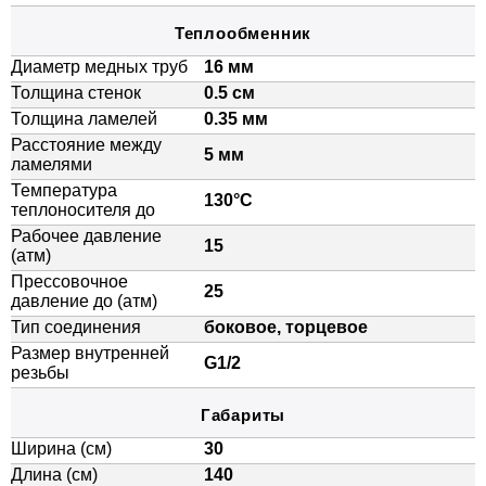
Теплообменник
Диаметр медных труб
16 мм
Толщина стенок
0.5 см
Толщина ламелей
0.35 мм
Расстояние между
5 мм
ламелями
Температура
130°C
теплоносителя до
Рабочее давление
15
(атм)
Прессовочное
25
давление до (атм)
Тип соединения
боковое, торцевое
Размер внутренней
G1/2
резьбы
Габариты
Ширина (см)
30
Длина (см)
140