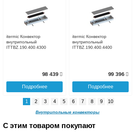
itermic Конвектор
itermic Конвектор
внутрипольный
внутрипольный
ITTB.190.400.4900
ITTB.190.400.3300
до подъезда
услуга платная
возможность
itermic Конвектор
itermic Конвектор
143 059
105 105
внутрипольный
внутрипольный
ITTBZ.190.400.4300
ITTBZ.190.400.4400
Подробнее
Подробнее
Доставка в регионы России.
98 439
99 396
Подробнее
Подробнее
1
2
3
4
5
6
7
8
9
10
itermic Конвектор
itermic Конвектор
внутрипольный
внутрипольный
Внутрипольные конвекторы
ITTB.190.400.3400
ITTB.190.400.3500
C этим товаром покупают