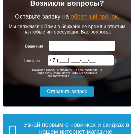
Возникли вопросы?
102 256
103 213
Привод клапана Siemens
Контроллер Siemens RDF
STA23HD
310.2/MM, 230В (врезной)
Оставьте заявку на
обратный звонок
.
Подробнее
Подробнее
Мы свяжемся с Вами в ближайшее время и ответим
на любые интересующие Вас вопросы.
itermic Конвектор
itermic Конвектор
внутрипольный
внутрипольный
5 600
9 300
ITTB.190.400.3800
ITTB.190.400.3900
Ваше имя
Подробнее
Подробнее
Телефон
itermic Конвектор
itermic Конвектор
113 018
114 600
Нажимая кнопку "Отправить", я даю согласие на
внутрипольный
внутрипольный
обработку своих персональных данных в
ITTBZ.190.400.4900
ITTBZ.190.400.3100
соответствии с
Условиями
.
Подробнее
Подробнее
104 159
70 631
Контроллер Siemens RDG
Клапан радиаторный
110, 230В (накладной)
Siemens VUN 215, осевой
1/2"
Подробнее
Подробнее
Узнай первым о новинках и скидках в
нашем интернет-магазине,
itermic Конвектор
itermic Конвектор