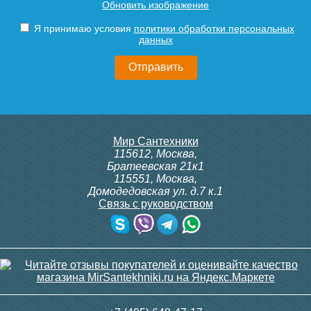
Обновить изображение
Siemens AEN 15, угловой
Siemens VEN 115, угловой
1/2"
1/2"
Подробнее
Подробнее
Я принимаю условия
политики обработки персональных
данных
3 150
3 300
Подробнее
Подробнее
itermic Конвектор
itermic Конвектор
Мир Сантехники
внутрипольный
внутрипольный
115612
,
Москва
,
ITTBZ.190.400.3800
ITTBZ.190.400.3900
Братеевская 21к1
115551
,
Москва
,
Домодедовская ул. д.7 к.1
Связь с руководством
82 742
83 688
Модуль-адаптер itermic
Контроллер Siemens RAB
ITTB
11, 230В (механ.)
Подробнее
Подробнее