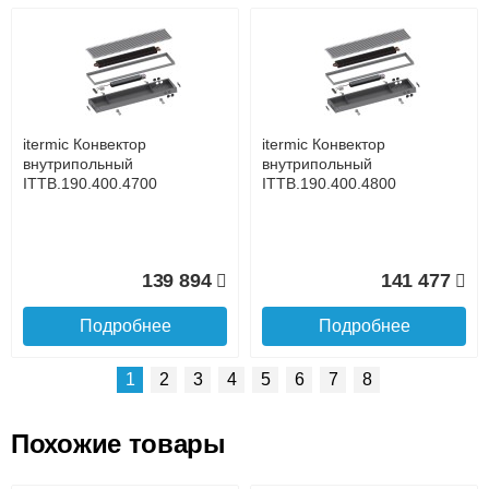
Возможные способы оплаты:
Доставка сантехники по Москве и Московской области
Наличный расчёт
Банковской картой на сайте в режиме реального
времени
Банковской картой при получении товара как при
доставке, так и самовывозом
Интернет-деньгами (Yandex-деньги, Web-money,
itermic Конвектор
itermic Конвектор
Qiwi-кошельки и другие).
внутрипольный
внутрипольный
Безналичный расчёт (возможно и с НДС)
ITTB.190.400.4700
ITTB.190.400.4800
подробнее...
Подробнее об оплате
139 894
141 477
Подробнее
Подробнее
1
2
3
4
5
6
7
8
Похожие товары
Подъем на этаж.