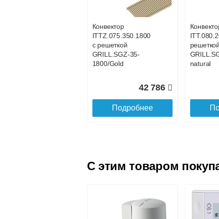
GRILL.SGA-20-800
GRILL.S
brown
brown
Конвектор
Конвекто
ITTZ.075.350.1800
ITT.080.2
21 017
с решеткой
решетко
GRILL.SGZ-35-
GRILL.S
Подробнее
По
1800/Gold
natural
42 786
Подробнее
По
C этим товаром покуп
Конвектор
Конвекто
ITT.080.200.4100 с
ITT.080.
решеткой
решетко
GRILL.SGA-20-
GRILL.S
4100 brown
4000 bro