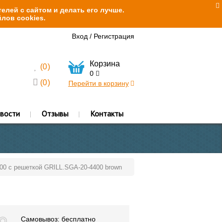
елей с сайтом и делать его лучше.
лов cookies.
Вход
/
Регистрация
Корзина
(
0
)
0
(
0
)
Перейти в корзину
вости
Отзывы
Контакты
400 с решеткой GRILL.SGA-20-4400 brown
Самовывоз: бесплатно