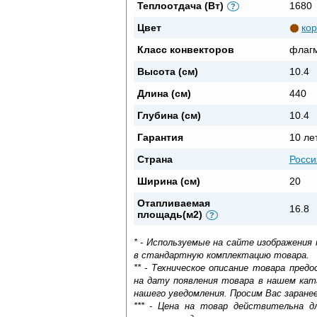
Теплоотдача (Вт)
1680
?
Цвет
ко
Класс конвекторов
флаг
Высота (см)
10.4
Длина (см)
440
Глубина (см)
10.4
Гарантия
10 ле
Страна
Росси
Ширина (см)
20
Отапливаемая
16.8
площадь(м2)
?
* - Используемые на сайте изображения
в стандартную комплектацию товара.
** - Техническое описание товара пре
на дату появления товара в нашем кат
нашего уведомления. Просим Вас заране
*** - Цена на товар действительна д