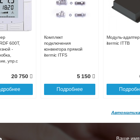
р
Конвектор
Конвектор
00.600 с
ITT.080.200.1200 с
ITT.080.200.1200
84 396
81 914
8
й
решеткой
решеткой
GA-20-600
GRILL.SGA-20-
GRILL.SGW-20-
дробнее
Подробнее
Подробн
1200 brown
1200 венге
лер
Комплект
Модуль-адаптер
16 871
28 142
3
RDF 600Т,
подключения
itermic ITTB
езной -
конвектора прямой
дробнее
Подробнее
Подробн
робка,
itermic ITFS
ие, упр.с
20 750
5 150
дробнее
Подробнее
Подробн
Автоматика
р
Конвектор
Конвектор
200.1300 с
ITT.080.200.1200 с
ITT.080.200.1000
й
решеткой
решеткой
Ваше имя