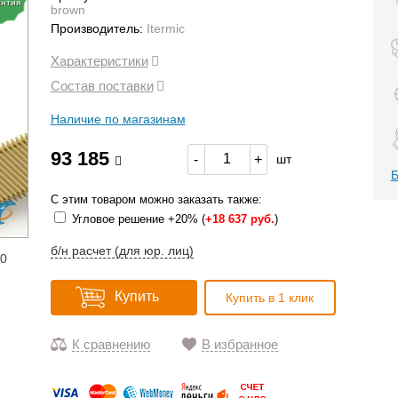
антия
brown
Производитель:
Itermic
Характеристики
Состав поставки
Наличие по магазинам
93 185
-
+
шт
Б
С этим товаром можно заказать также:
Угловое решение +20% (
+
18 637 руб.
)
б/н расчет (для юр. лиц)
10
Купить
Купить в 1 клик
К сравнению
В избранное