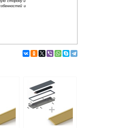
шую сторону и
собенностей и
Подробнее об оплате