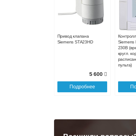
Конвектор
Конвекто
ITT.080.200.1200 с
ITT.080.2
86 301
решеткой
решетко
GRILL.SGA-20-
GRILL.S
Подробнее
По
1200 natural
gold
Привод клапана
Контрол
28 142
Siemens STA23HD
Siemens 
230В (вр
Подробнее
По
кругл. ко
расписан
пульта)
5 600
Подробнее
По
Конвектор
Конвекто
ITT.080.200.1300 с
ITT.080.
решеткой
решетко