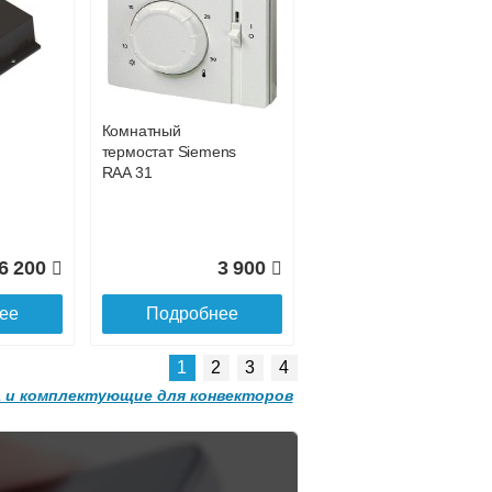
Конвектор
 с
ITT.080.200.1200 с
0 011
решеткой
GRILL.SGW-20-
ее
1200 орех
Комнатный
2 501
32 501
термостат Siemens
RAA 31
ее
Подробнее
6 200
3 900
ее
Подробнее
1
2
3
4
 и комплектующие для конвекторов
Конвектор
 с
ITT.080.200.1300 с
решеткой