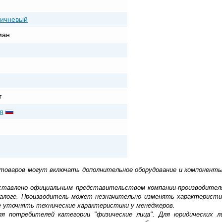
ричневый
ман
т
я
 товаров могут включать дополнительное оборудование и компоненты
доставлено официальным представительством компании-производител
алоге. Производитель может незначительно изменять характеристи
е уточнять технические характеристики у менеджеров.
ля потребителей категории "физические лица". Для юридических 