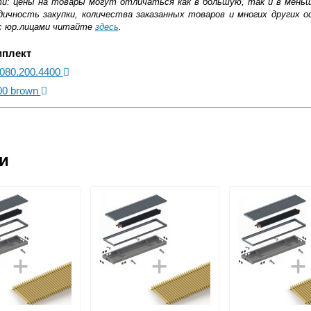
ти: цены на товары могут отличаться как в большую, так и в мень
ичность закупки, количества заказанных товаров и многих других о
с юр.лицами читайте
здесь
.
мплект
.080.200.4400
00 brown
ковской области
ии
жиме реального времени
товара как при доставке, так и самовывозом
, Web-money, Qiwi-кошельки и другие).
 с НДС)
подробнее...
до подъезда