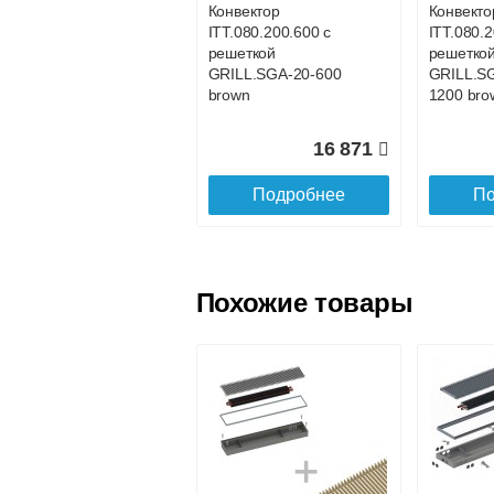
Конвектор
Конвекто
ITT.080.200.600 с
ITT.080.
Доставка в регионы России.
решеткой
решетко
GRILL.SGA-20-600
GRILL.S
brown
1200 bro
16 871
Подробнее
По
Похожие товары
Конвектор
Конвекто
ITT.080.200.800 с
ITT.080.2
решеткой
решетко