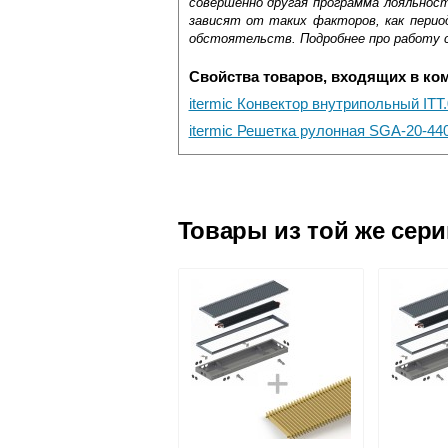
совершенно другая программа лояльнос
зависят от таких факторов, как период
обстоятельств. Подробнее про работу 
Свойства товаров, входящих в ко
itermic Конвектор внутрипольный ITT
itermic Решетка рулонная SGA-20-44
Самовывоз.
Оставьте отзыв
Доставка сантехники по Москве и Мос
Возможные способы оплаты:
Товары из той же сер
Наличный расчёт
Банковской картой на сайте в ре
Банковской картой при получении 
Интернет-деньгами (Yandex-деньги
Безналичный расчёт (возможно и
Подъем на этаж.
услуга платная
возможность