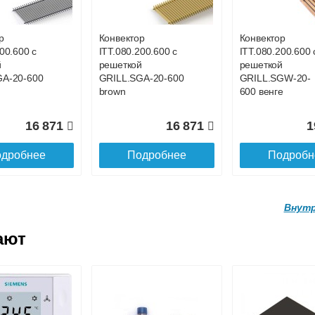
GA-20-700
GRILL.SGA-20-
GRILL.SGA-20-
1100 brown
4300 brown
р
Конвектор
Конвектор
00.600 с
ITT.080.200.600 с
ITT.080.200.600 
19 056
26 519
9
й
решеткой
решеткой
GA-20-600
GRILL.SGA-20-600
GRILL.SGW-20-
дробнее
Подробнее
Подробн
brown
600 венге
16 871
16 871
1
дробнее
Подробнее
Подробн
Внутр
ают
р
Конвектор
Конвектор
200.4000 с
ITT.080.200.3900 с
ITT.080.200.3800
й
решеткой
решеткой
GA-20-
GRILL.SGA-20-
GRILL.SGA-20-
wn
3900 brown
3800 brown