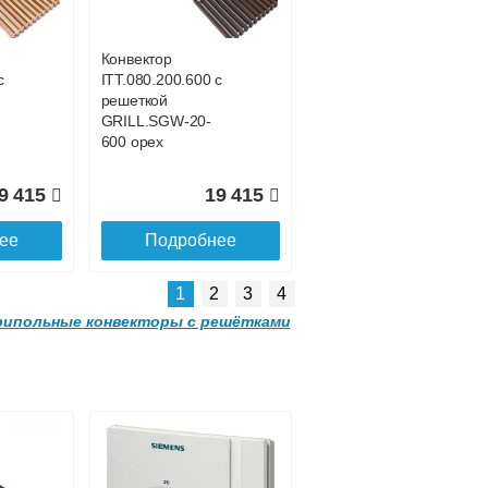
GRILL.SGA-20-
4200 brown
Конвектор
с
ITT.080.200.600 с
1 285
88 202
решеткой
GRILL.SGW-20-
ее
Подробнее
600 орех
9 415
19 415
ее
Подробнее
1
2
3
4
ипольные конвекторы с решётками
 с