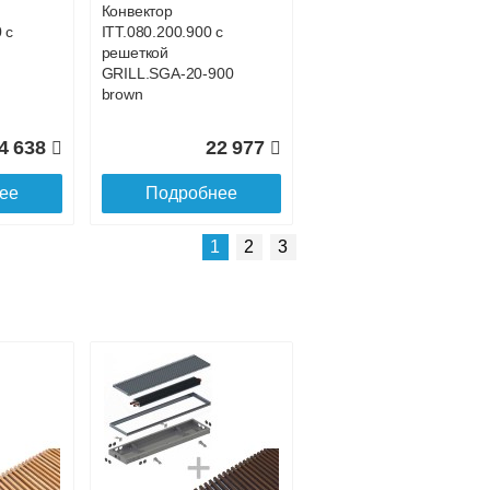
Конвектор
 с
ITT.080.200.900 с
решеткой
GRILL.SGA-20-900
brown
4 638
22 977
ее
Подробнее
Подробнее о доставке
1
2
3
Конвектор
 с
ITT.080.200.4200 с
решеткой