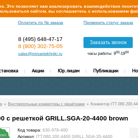
s. Это позволяет нам анализировать взаимодействие посетит
ользоваться сайтом, вы соглашаетесь с использованием фай
Оплатить по № заказа
Проверить статус заказа
8 (495) 648-47-17
Заказать звонок
8 (800) 302-75-05
00
00
часы работы: 9
-19
sales@mirsantekhniki.ru
становка
Акции
Юр. лицам
Публикации
Но
я
Внутрипольные конвекторы с решётками
Конвектор ITT.080.200.4
00 с решеткой GRILL.SGA-20-4400 brown
Код товара:
630-978-400
 лет
Артикул:
ITT.080.200.4400 GRILL.SGA-20-4400