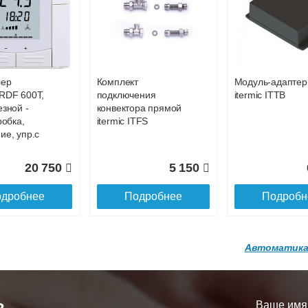
р
Конвектор
Конвектор
00.600 с
ITT.080.200.1200 с
ITT.080.200.1200
86 301
81 914
8
й
решеткой
решеткой
GA-20-600
GRILL.SGA-20-
GRILL.SGW-20-
дробнее
Подробнее
Подробн
1200 brown
1200 венге
лер
Комплект
Модуль-адаптер
16 871
28 142
3
RDF 600Т,
подключения
itermic ITTB
езной -
конвектора прямой
дробнее
Подробнее
Подробн
робка,
itermic ITFS
ие, упр.с
20 750
5 150
дробнее
Подробнее
Подробн
Автоматика
р
Конвектор
Конвектор
200.1300 с
ITT.080.200.1200 с
ITT.080.200.1000
й
решеткой
решеткой
Ваше имя