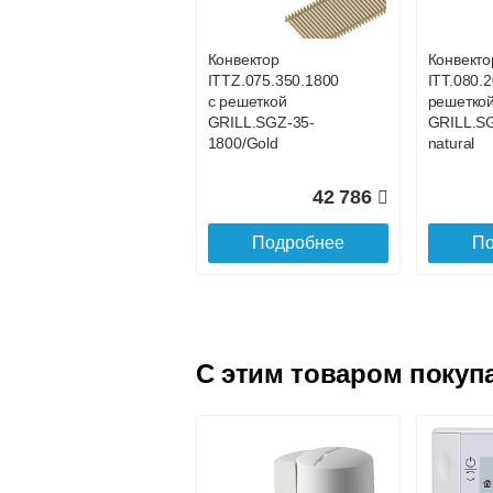
GRILL.SGA-20-800
GRILL.S
brown
brown
Конвектор
Конвекто
ITTZ.075.350.1800
ITT.080.2
21 017
с решеткой
решетко
GRILL.SGZ-35-
GRILL.S
Подробнее
По
1800/Gold
natural
42 786
Подробнее
По
C этим товаром покуп
Конвектор
Конвекто
ITT.080.200.4200 с
ITT.080.
решеткой
решетко
GRILL.SGA-20-
GRILL.S
4200 brown
4100 bro