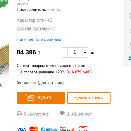
антия
brown
Производитель:
Itermic
Характеристики
Состав поставки
Наличие по магазинам
84 396
-
+
шт
Б
С этим товаром можно заказать также:
Угловое решение +20% (
+
16 879 руб.
)
б/н расчет (для юр. лиц)
18
Купить
Купить в 1 клик
К сравнению
В избранное