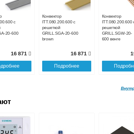
GA-20-700
GRILL.SGA-20-
GRILL.SGA-20-
1100 brown
4400 brown
р
Конвектор
Конвектор
00.600 с
ITT.080.200.600 с
ITT.080.200.600 
19 056
26 519
9
й
решеткой
решеткой
GA-20-600
GRILL.SGA-20-600
GRILL.SGW-20-
дробнее
Подробнее
Подробн
brown
600 венге
16 871
16 871
1
дробнее
Подробнее
Подробн
Внутр
ают
р
Конвектор
Конвектор
200.4100 с
ITT.080.200.3900 с
ITT.080.200.3800
й
решеткой
решеткой
GA-20-
GRILL.SGA-20-
GRILL.SGA-20-
wn
3900 brown
3800 brown