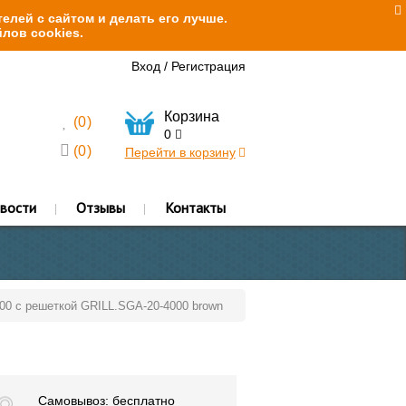
елей с сайтом и делать его лучше.
лов cookies.
Вход
/
Регистрация
Корзина
(
0
)
0
(
0
)
Перейти в корзину
вости
Отзывы
Контакты
000 с решеткой GRILL.SGA-20-4000 brown
Самовывоз: бесплатно