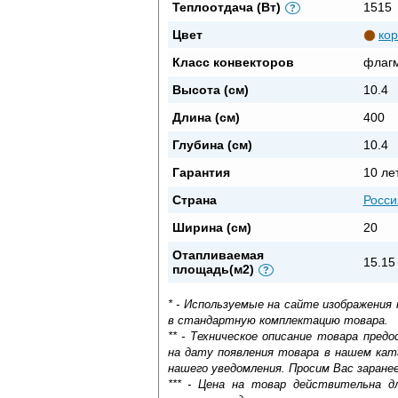
Теплоотдача (Вт)
1515
?
Цвет
ко
Класс конвекторов
флаг
Высота (см)
10.4
Длина (см)
400
Глубина (см)
10.4
Гарантия
10 ле
Страна
Росси
Ширина (см)
20
Отапливаемая
15.15
площадь(м2)
?
* - Используемые на сайте изображения
в стандартную комплектацию товара.
** - Техническое описание товара пре
на дату появления товара в нашем кат
нашего уведомления. Просим Вас заране
*** - Цена на товар действительна д