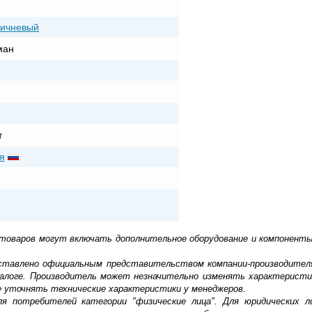
ричневый
ман
т
я
 товаров могут включать дополнительное оборудование и компоненты
доставлено официальным представительством компании-производител
алоге. Производитель может незначительно изменять характеристи
е уточнять технические характеристики у менеджеров.
ля потребителей категории "физические лица". Для юридических 