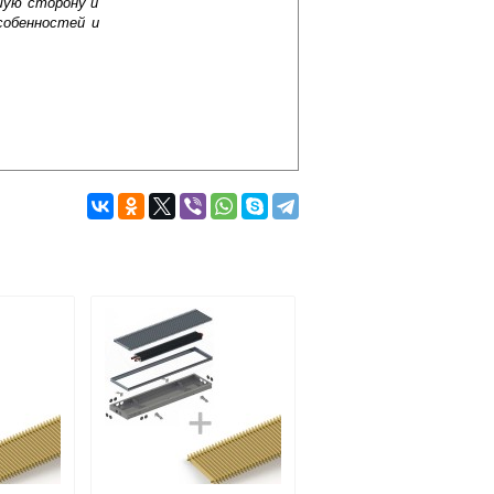
шую сторону и
собенностей и
Подробнее об оплате