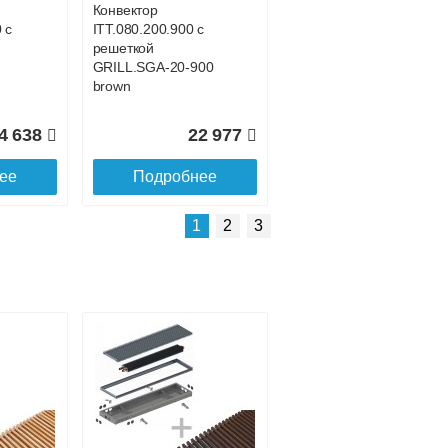
Конвектор
 с
ITT.080.200.900 с
решеткой
GRILL.SGA-20-900
brown
4 638
22 977
ее
Подробнее
Подробнее о доставке
1
2
3
Конвектор
 с
ITT.080.200.4300 с
решеткой