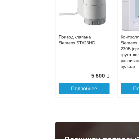
Конвектор
Конвекто
ITT.080.200.1200 с
ITT.080.2
88 202
решеткой
решетко
GRILL.SGA-20-
GRILL.S
Подробнее
По
1200 natural
gold
Привод клапана
Контрол
28 142
Siemens STA23HD
Siemens 
230В (вр
Подробнее
По
кругл. ко
расписан
пульта)
5 600
Подробнее
По
Конвектор
Конвекто
ITT.080.200.1300 с
ITT.080.
решеткой
решетко