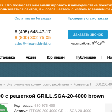
s. Это позволяет нам анализировать взаимодействие посетит
ользоваться сайтом, вы соглашаетесь с использованием фай
Оплатить по № заказа
Проверить статус заказа
8 (495) 648-47-17
Заказать звонок
8 (800) 302-75-05
00
00
часы работы: 9
-19
sales@mirsantekhniki.ru
становка
Акции
Юр. лицам
Публикации
Но
я
Внутрипольные конвекторы с решётками
Конвектор ITT.080.200.4
00 с решеткой GRILL.SGA-20-4000 brown
Код товара:
630-976-400
 лет
Артикул:
ITT.080.200.4000 GRILL.SGA-20-4000