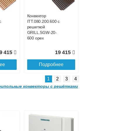
GRILL.SGA-20-
4300 brown
Конвектор
с
ITT.080.200.600 с
3 185
91 285
решеткой
GRILL.SGW-20-
ее
Подробнее
600 орех
9 415
19 415
ее
Подробнее
1
2
3
4
ипольные конвекторы с решётками
 с