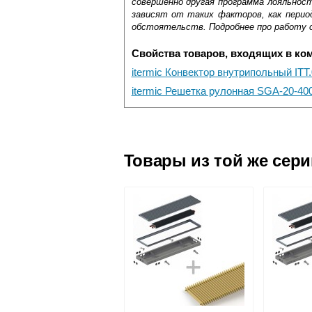
совершенно другая программа лояльнос
зависят от таких факторов, как период
обстоятельств. Подробнее про работу 
Свойства товаров, входящих в ко
itermic Конвектор внутрипольный ITT
itermic Решетка рулонная SGA-20-40
Самовывоз.
Оставьте отзыв
Доставка сантехники по Москве и Мос
Возможные способы оплаты:
Товары из той же сер
Наличный расчёт
Банковской картой на сайте в ре
Банковской картой при получении 
Интернет-деньгами (Yandex-деньги
Безналичный расчёт (возможно и
Подъем на этаж.
услуга платная
возможность