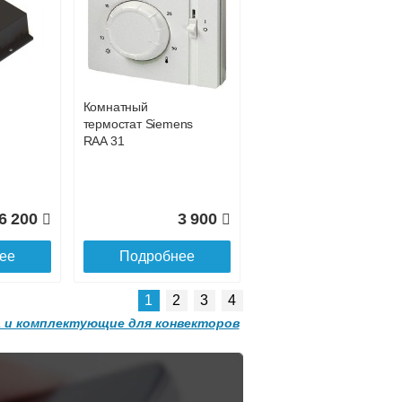
Конвектор
 с
ITT.080.200.1200 с
0 011
решеткой
GRILL.SGW-20-
ее
1200 орех
Комнатный
2 501
32 501
термостат Siemens
RAA 31
ее
Подробнее
6 200
3 900
ее
Подробнее
1
2
3
4
 и комплектующие для конвекторов
Конвектор
 с
ITT.080.200.1300 с
решеткой