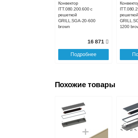
Конвектор
Конвекто
ITT.080.200.600 с
ITT.080.
Доставка в регионы России.
решеткой
решетко
GRILL.SGA-20-600
GRILL.S
brown
1200 bro
16 871
Подробнее
По
Похожие товары
Конвектор
Конвекто
ITT.080.200.800 с
ITT.080.2
решеткой
решетко