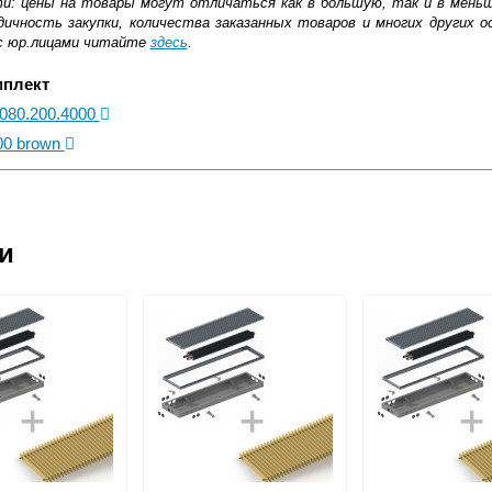
ти: цены на товары могут отличаться как в большую, так и в мень
ичность закупки, количества заказанных товаров и многих других о
с юр.лицами читайте
здесь
.
мплект
.080.200.4000
00 brown
ковской области
ии
жиме реального времени
товара как при доставке, так и самовывозом
, Web-money, Qiwi-кошельки и другие).
 с НДС)
подробнее...
до подъезда