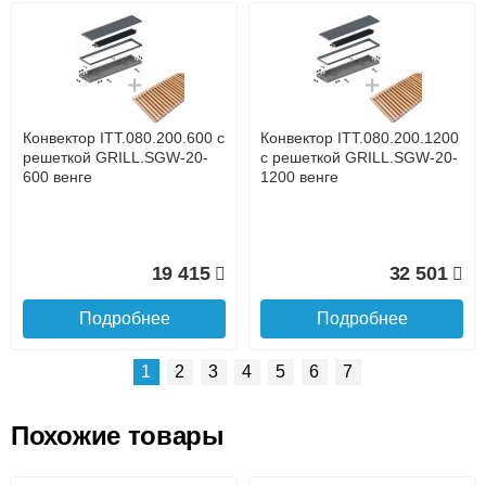
Возможные способы оплаты:
Доставка сантехники по Москве и Московской области
Наличный расчёт
Банковской картой на сайте в режиме реального
времени
Банковской картой при получении товара как при
доставке, так и самовывозом
Интернет-деньгами (Yandex-деньги, Web-money,
Конвектор ITT.080.200.600 с
Конвектор ITT.080.200.1200
Qiwi-кошельки и другие).
решеткой GRILL.SGW-20-
с решеткой GRILL.SGW-20-
Безналичный расчёт (возможно и с НДС)
600 венге
1200 венге
подробнее...
Подробнее об оплате
19 415
32 501
Подробнее
Подробнее
1
2
3
4
5
6
7
Похожие товары
Подъем на этаж.