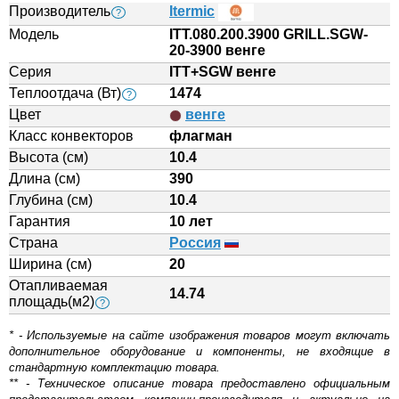
Производитель
Itermic
?
Модель
ITT.080.200.3900 GRILL.SGW-
20-3900 венге
Серия
ITT+SGW венге
Теплоотдача (Вт)
1474
?
Цвет
венге
Класс конвекторов
флагман
Высота (см)
10.4
Длина (см)
390
Глубина (см)
10.4
Гарантия
10 лет
Страна
Россия
Ширина (см)
20
Отапливаемая
14.74
площадь(м2)
?
* - Используемые на сайте изображения товаров могут включать
дополнительное оборудование и компоненты, не входящие в
стандартную комплектацию товара.
** - Техническое описание товара предоставлено официальным