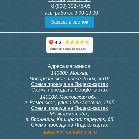
8 (800) 302-75-05
Подробнее
Подробнее
Часы работы:
9.00-19.00
Заказать звонок
Конвектор ITT.080.200.1300
Конвектор ITT.080.200.1000
с решеткой GRILL.SGW-20-
с решеткой GRILL.SGW-20-
1300 венге
1000 венге
35 326
28 391
Темоголовка Siemens
Контроллер Siemens RAB
Адреса магазинов:
RTN51
11, 230В (механ.)
140000, Москва,
Подробнее
Подробнее
Новорязанское шоссе 25 км, ст16
Схема проезда на Яндекс-картах
Схема проезда на Google-картах
140108, Московская обл.,
3 950
6 000
г. Раменское, улица Михалевича, 116Б
Схема проезда на Яндекс-картах
Московская обл.,
Подробнее
Подробнее
г. Бронницы, Каширский переулок, 68
Схема проезда на Яндекс-картах
Конвектор ITT.080.200.1000
Конвектор ITT.080.200.900 с
sales@mirsantekhniki.ru
с решеткой GRILL.SGW-20-
решеткой GRILL.SGA-20-
1000 орех
900 natural