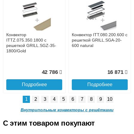
Конвектор ITT.080.200.1300
Конвектор ITT.080.200.1000
с решеткой GRILL.SGW-20-
с решеткой GRILL.SGW-20-
1300 венге
1000 венге
до подъезда
услуга платная
возможность
Конвектор
Конвектор ITT.080.200.600 с
35 326
28 391
ITTZ.075.350.1800 с
решеткой GRILL.SGA-20-
решеткой GRILL.SGZ-35-
600 natural
1800/Gold
Подробнее
Подробнее
Доставка в регионы России.
42 786
16 871
Подробнее
Подробнее
1
2
3
4
5
6
7
8
9
10
Конвектор ITT.080.200.900 с
Конвектор ITT.080.200.800 с
решеткой GRILL.SGW-20-
решеткой GRILL.SGW-20-
Внутрипольные конвекторы с решётками
900 венге
800 венге
C этим товаром покупают
Конвектор ITT.080.200.600 с
Конвектор ITT.080.200.600 с