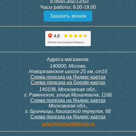
8 (800) 302-75-05
Подробнее
Подробнее
Часы работы:
9.00-19.00
Заказать звонок
Конвектор ITT.080.200.1300
Конвектор ITT.080.200.1000
с решеткой GRILL.SGW-20-
с решеткой GRILL.SGW-20-
1300 венге
1000 венге
35 326
28 391
Контроллер Siemens RDF
Комплект подключения
Адреса магазинов:
300, 230В (врезной - квадр.
конвектора прямой itermic
140000, Москва,
коробка)
ITFS
Подробнее
Подробнее
Новорязанское шоссе 25 км, ст16
Схема проезда на Яндекс-картах
Схема проезда на Google-картах
140108, Московская обл.,
9 700
5 150
г. Раменское, улица Михалевича, 116Б
Схема проезда на Яндекс-картах
Московская обл.,
Подробнее
Подробнее
г. Бронницы, Каширский переулок, 68
Схема проезда на Яндекс-картах
Конвектор ITT.080.200.1000
Конвектор ITT.080.200.900 с
sales@mirsantekhniki.ru
с решеткой GRILL.SGW-20-
решеткой GRILL.SGA-20-
1000 орех
900 natural