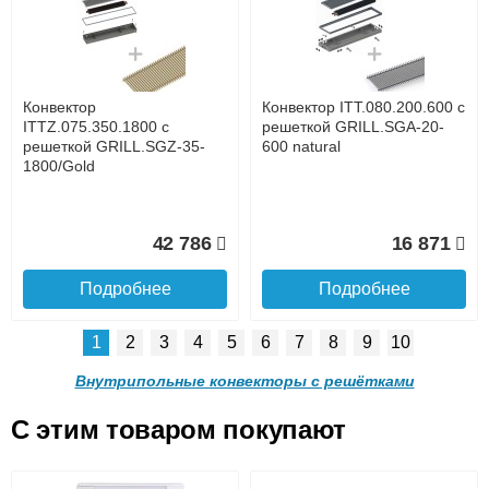
с решеткой GRILL.LGA-20-
с решеткой GRILL.LGA-20-
1400 natural
1300 natural
до подъезда
услуга платная
возможность
Конвектор
Конвектор ITT.080.200.600 с
28 842
27 253
ITTZ.075.350.1800 с
решеткой GRILL.SGA-20-
решеткой GRILL.SGZ-35-
600 natural
1800/Gold
Подробнее
Подробнее
Доставка в регионы России.
42 786
16 871
Подробнее
Подробнее
1
2
3
4
5
6
7
8
9
10
Конвектор ITT.090.200.1100
Конвектор ITT.090.200.1000
с решеткой GRILL.LGA-20-
с решеткой GRILL.LGA-20-
Внутрипольные конвекторы с решётками
1100 natural
1000 natural
C этим товаром покупают
Конвектор ITT.080.200.600 с
Конвектор ITT.080.200.600 с
решеткой GRILL.SGA-20-
решеткой GRILL.SGW-20-