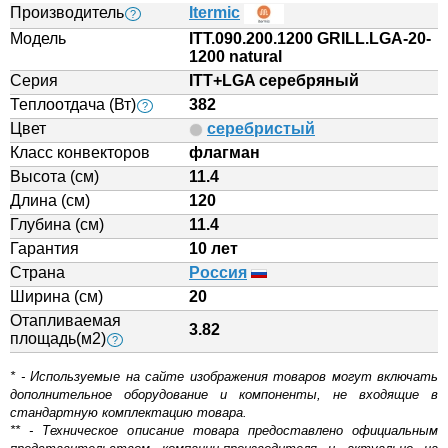
Производитель
Itermic
?
Модель
ITT.090.200.1200 GRILL.LGA-20-
1200 natural
Серия
ITT+LGA серебряный
Теплоотдача (Вт)
382
?
Цвет
серебристый
Класс конвекторов
флагман
Высота (см)
11.4
Длина (см)
120
Глубина (см)
11.4
Гарантия
10 лет
Страна
Россия
Ширина (см)
20
Отапливаемая
3.82
площадь(м2)
?
* - Используемые на сайте изображения товаров могут включать
дополнительное оборудование и компоненты, не входящие в
стандартную комплектацию товара.
** - Техническое описание товара предоставлено официальным