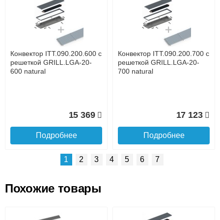
Доставка сантехники по Москве и Московской области
Наличный расчёт
Банковской картой на сайте в режиме реального
времени
Банковской картой при получении товара как при
доставке, так и самовывозом
Интернет-деньгами (Yandex-деньги, Web-money,
Конвектор ITT.090.200.600 с
Конвектор ITT.090.200.700 с
Qiwi-кошельки и другие).
решеткой GRILL.LGA-20-
решеткой GRILL.LGA-20-
Безналичный расчёт (возможно и с НДС)
600 natural
700 natural
подробнее...
Подробнее об оплате
15 369
17 123
Подробнее
Подробнее
1
2
3
4
5
6
7
Похожие товары
Подъем на этаж.
Конвектор ITT.090.200.1400
Конвектор ITT.090.200.1300