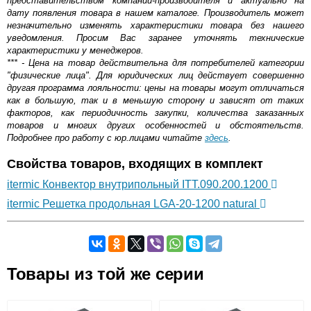
представительством компании-производителя и актуально на
дату появления товара в нашем каталоге. Производитель может
незначительно изменять характеристики товара без нашего
уведомления. Просим Вас заранее уточнять технические
характеристики у менеджеров.
*** - Цена на товар действительна для потребителей категории
"физические лица". Для юридических лиц действует совершенно
другая программа лояльности: цены на товары могут отличаться
как в большую, так и в меньшую сторону и зависят от таких
факторов, как периодичность закупки, количества заказанных
товаров и многих других особенностей и обстоятельств.
Подробнее про работу с юр.лицами читайте
здесь
.
Свойства товаров, входящих в комплект
itermic Конвектор внутрипольный ITT.090.200.1200
itermic Решетка продольная LGA-20-1200 natural
Самовывоз.
Товары из той же серии
Оставьте отзыв
Возможные способы оплаты: