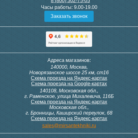
8 (800) 302-75-05
Подробнее
Подробнее
Часы работы:
9.00-19.00
Заказать звонок
Конвектор ITT.080.200.1300
Конвектор ITT.080.200.1000
с решеткой GRILL.SGW-20-
с решеткой GRILL.SGW-20-
1300 венге
1000 венге
35 326
28 391
Контроллер Siemens RDG
Контроллер Siemens RDF
Адреса магазинов:
100T, 230В (накладной,
300, 230В (врезной - квадр.
140000, Москва,
расписание, упр.с пульта)
коробка)
Подробнее
Подробнее
Новорязанское шоссе 25 км, ст16
Схема проезда на Яндекс-картах
Схема проезда на Google-картах
140108, Московская обл.,
28 000
9 700
г. Раменское, улица Михалевича, 116Б
Схема проезда на Яндекс-картах
Московская обл.,
Подробнее
Подробнее
г. Бронницы, Каширский переулок, 68
Схема проезда на Яндекс-картах
Конвектор ITT.080.200.1000
Конвектор ITT.080.200.900 с
sales@mirsantekhniki.ru
с решеткой GRILL.SGW-20-
решеткой GRILL.SGA-20-
1000 орех
900 natural