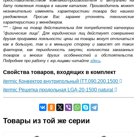
представительством компании-производителя и актуально на
дату появления товара в нашем каталоге. Производитель может
незначительно изменять характеристики товара без нашего
уведомления. Просим Вас заранее уточнять технические
характеристики у менеджеров.
*** - Цена на товар действительна для потребителей категории
"физические лица". Для юридических лиц действует совершенно
другая программа лояльности: цены на товары могут отличаться
как в большую, так и в меньшую сторону и зависят от таких
факторов, как периодичность закупки, количества заказанных
товаров и многих других особенностей и обстоятельств.
Подробнее про работу с юр.лицами читайте
здесь
.
Свойства товаров, входящих в комплект
itermic Конвектор внутрипольный ITT.090.200.1500
itermic Решетка продольная LGA-20-1500 natural
Самовывоз.
Товары из той же серии
Оставьте отзыв
Возможные способы оплаты: