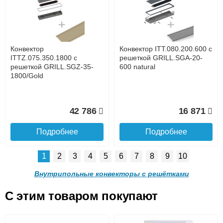
с решеткой GRILL.LGA-20-
с решеткой GRILL.LGA-20-
1400 natural
1300 natural
до подъезда
услуга платная
возможность
Конвектор
Конвектор ITT.080.200.600 с
28 842
27 253
ITTZ.075.350.1800 с
решеткой GRILL.SGA-20-
решеткой GRILL.SGZ-35-
600 natural
1800/Gold
Подробнее
Подробнее
Доставка в регионы России.
42 786
16 871
Подробнее
Подробнее
1
2
3
4
5
6
7
8
9
10
Конвектор ITT.090.200.1200
Конвектор ITT.090.200.1100
с решеткой GRILL.LGA-20-
с решеткой GRILL.LGA-20-
Внутрипольные конвекторы с решётками
1200 natural
1100 natural
C этим товаром покупают
Конвектор ITT.080.200.600 с
Конвектор ITT.080.200.600 с
решеткой GRILL.SGA-20-
решеткой GRILL.SGW-20-