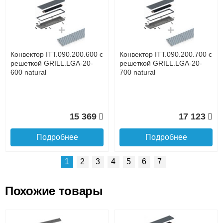
Доставка сантехники по Москве и Московской области
Наличный расчёт
Банковской картой на сайте в режиме реального
времени
Банковской картой при получении товара как при
доставке, так и самовывозом
Интернет-деньгами (Yandex-деньги, Web-money,
Конвектор ITT.090.200.600 с
Конвектор ITT.090.200.700 с
Qiwi-кошельки и другие).
решеткой GRILL.LGA-20-
решеткой GRILL.LGA-20-
Безналичный расчёт (возможно и с НДС)
600 natural
700 natural
подробнее...
Подробнее об оплате
15 369
17 123
Подробнее
Подробнее
1
2
3
4
5
6
7
Похожие товары
Подъем на этаж.
Конвектор ITT.090.200.1400
Конвектор ITT.090.200.1300