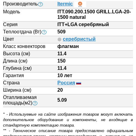
Производитель
Itermic
?
Модель
ITT.090.200.1500 GRILL.LGA-20-
1500 natural
Серия
ITT+LGA серебряный
Теплоотдача (Вт)
509
?
Цвет
серебристый
Класс конвекторов
флагман
Высота (см)
11.4
Длина (см)
150
Глубина (см)
11.4
Гарантия
10 лет
Страна
Россия
Ширина (см)
20
Отапливаемая
5.09
площадь(м2)
?
* - Используемые на сайте изображения товаров могут включать
дополнительное оборудование и компоненты, не входящие в
стандартную комплектацию товара.
** - Техническое описание товара предоставлено официальным