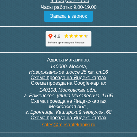
8 (800) 302-75-05
Подробнее
Подробнее
Часы работы:
9.00-19.00
Заказать звонок
Конвектор ITT.080.200.1300
Конвектор ITT.080.200.1000
с решеткой GRILL.SGW-20-
с решеткой GRILL.SGW-20-
1300 венге
1000 венге
35 326
28 391
Темоголовка Siemens
Контроллер Siemens RAB
Адреса магазинов:
RTN51
11, 230В (механ.)
140000, Москва,
Подробнее
Подробнее
Новорязанское шоссе 25 км, ст16
Схема проезда на Яндекс-картах
Схема проезда на Google-картах
140108, Московская обл.,
3 950
6 000
г. Раменское, улица Михалевича, 116Б
Схема проезда на Яндекс-картах
Московская обл.,
Подробнее
Подробнее
г. Бронницы, Каширский переулок, 68
Схема проезда на Яндекс-картах
Конвектор ITT.080.200.1000
Конвектор ITT.080.200.900 с
sales@mirsantekhniki.ru
с решеткой GRILL.SGW-20-
решеткой GRILL.SGA-20-
1000 орех
900 natural