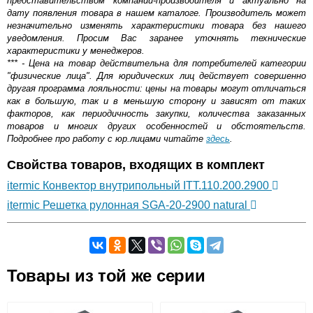
представительством компании-производителя и актуально на
дату появления товара в нашем каталоге. Производитель может
незначительно изменять характеристики товара без нашего
уведомления. Просим Вас заранее уточнять технические
характеристики у менеджеров.
*** - Цена на товар действительна для потребителей категории
"физические лица". Для юридических лиц действует совершенно
другая программа лояльности: цены на товары могут отличаться
как в большую, так и в меньшую сторону и зависят от таких
факторов, как периодичность закупки, количества заказанных
товаров и многих других особенностей и обстоятельств.
Подробнее про работу с юр.лицами читайте
здесь
.
Свойства товаров, входящих в комплект
itermic Конвектор внутрипольный ITT.110.200.2900
itermic Решетка рулонная SGA-20-2900 natural
Самовывоз.
Товары из той же серии
Оставьте отзыв
Возможные способы оплаты: