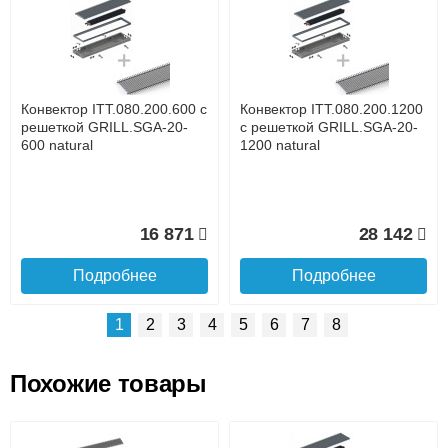
Доставка сантехники по Москве и Московской области
Наличный расчёт
Банковской картой на сайте в режиме реального
времени
Банковской картой при получении товара как при
доставке, так и самовывозом
Интернет-деньгами (Yandex-деньги, Web-money,
Конвектор ITT.080.200.600 с
Конвектор ITT.080.200.1200
Qiwi-кошельки и другие).
решеткой GRILL.SGA-20-
с решеткой GRILL.SGA-20-
Безналичный расчёт (возможно и с НДС)
600 natural
1200 natural
подробнее...
Подробнее об оплате
16 871
28 142
Подробнее
Подробнее
1
2
3
4
5
6
7
8
Похожие товары
Подъем на этаж.
Конвектор ITT.080.200.1300
Конвектор ITT.080.200.1000