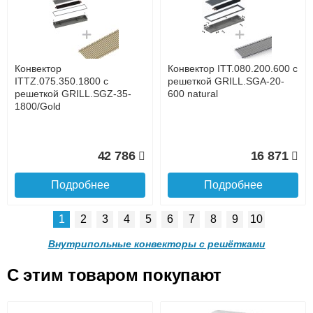
с решеткой GRILL.SGA-20-
с решеткой GRILL.SGA-20-
1300 natural
1000 natural
до подъезда
услуга платная
возможность
Конвектор
Конвектор ITT.080.200.600 с
30 665
24 638
ITTZ.075.350.1800 с
решеткой GRILL.SGA-20-
решеткой GRILL.SGZ-35-
600 natural
1800/Gold
Подробнее
Подробнее
Доставка в регионы России.
42 786
16 871
Подробнее
Подробнее
1
2
3
4
5
6
7
8
9
10
Конвектор ITT.080.200.900 с
Конвектор ITT.080.200.800 с
решеткой GRILL.SGA-20-
решеткой GRILL.SGA-20-
Внутрипольные конвекторы с решётками
900 natural
800 natural
C этим товаром покупают
Конвектор ITT.080.200.600 с
Конвектор ITT.080.200.600 с
решеткой GRILL.SGA-20-
решеткой GRILL.SGW-20-