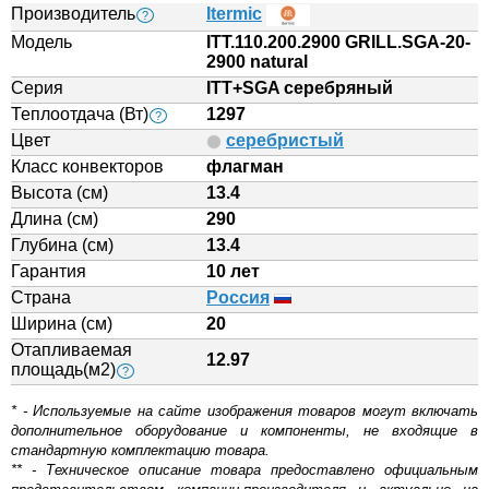
Производитель
Itermic
?
Модель
ITT.110.200.2900 GRILL.SGA-20-
2900 natural
Серия
ITT+SGA серебряный
Теплоотдача (Вт)
1297
?
Цвет
серебристый
Класс конвекторов
флагман
Высота (см)
13.4
Длина (см)
290
Глубина (см)
13.4
Гарантия
10 лет
Страна
Россия
Ширина (см)
20
Отапливаемая
12.97
площадь(м2)
?
* - Используемые на сайте изображения товаров могут включать
дополнительное оборудование и компоненты, не входящие в
стандартную комплектацию товара.
** - Техническое описание товара предоставлено официальным