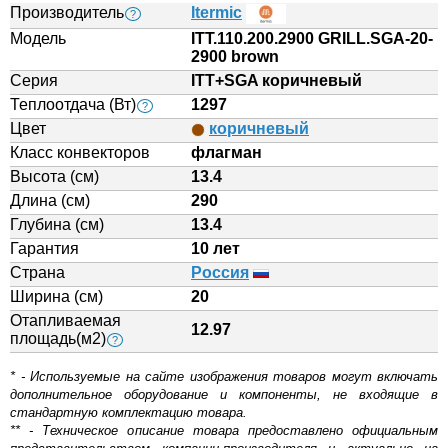
Производитель
Itermic
?
Модель
ITT.110.200.2900 GRILL.SGA-20-
2900 brown
Серия
ITT+SGA коричневый
Теплоотдача (Вт)
1297
?
Цвет
коричневый
Класс конвекторов
флагман
Высота (см)
13.4
Длина (см)
290
Глубина (см)
13.4
Гарантия
10 лет
Страна
Россия
Ширина (см)
20
Отапливаемая
12.97
площадь(м2)
?
* - Используемые на сайте изображения товаров могут включать
дополнительное оборудование и компоненты, не входящие в
стандартную комплектацию товара.
** - Техническое описание товара предоставлено официальным