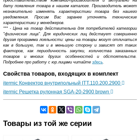
представительством компании-производителя и актуально на
дату появления товара в нашем каталоге. Производитель может
незначительно изменять характеристики товара без нашего
уведомления. Просим Вас заранее уточнять технические
характеристики у менеджеров.
*** - Цена на товар действительна для потребителей категории
"физические лица". Для юридических лиц действует совершенно
другая программа лояльности: цены на товары могут отличаться
как в большую, так и в меньшую сторону и зависят от таких
факторов, как периодичность закупки, количества заказанных
товаров и многих других особенностей и обстоятельств.
Подробнее про работу с юр.лицами читайте
здесь
.
Свойства товаров, входящих в комплект
itermic Конвектор внутрипольный ITT.110.200.2900
itermic Решетка рулонная SGA-20-2900 brown
Самовывоз.
Товары из той же серии
Оставьте отзыв
Возможные способы оплаты: