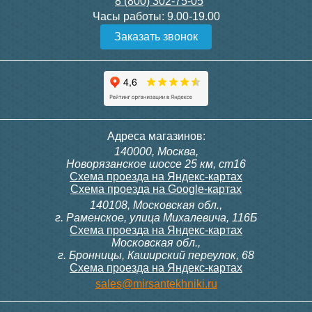
8 (800) 302-75-05
Подробнее
Подробнее
Часы работы:
9.00-19.00
Заказать звонок
Конвектор ITT.080.200.1300
Конвектор ITT.080.200.1000
с решеткой GRILL.SGW-20-
с решеткой GRILL.SGW-20-
1300 венге
1000 венге
35 326
28 391
Контроллер Siemens RDG
Контроллер Siemens RDF
Адреса магазинов:
100T, 230В (накладной,
300, 230В (врезной - квадр.
140000, Москва,
расписание, упр.с пульта)
коробка)
Подробнее
Подробнее
Новорязанское шоссе 25 км, ст16
Схема проезда на Яндекс-картах
Схема проезда на Google-картах
140108, Московская обл.,
28 000
9 700
г. Раменское, улица Михалевича, 116Б
Схема проезда на Яндекс-картах
Московская обл.,
Подробнее
Подробнее
г. Бронницы, Каширский переулок, 68
Схема проезда на Яндекс-картах
Конвектор ITT.080.200.1000
Конвектор ITT.080.200.900 с
sales@mirsantekhniki.ru
с решеткой GRILL.SGW-20-
решеткой GRILL.SGA-20-
1000 орех
900 natural