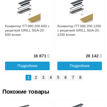
Доставка сантехники по Москве и Московской области
Наличный расчёт
Банковской картой на сайте в режиме реального
времени
Банковской картой при получении товара как при
доставке, так и самовывозом
Интернет-деньгами (Yandex-деньги, Web-money,
Конвектор ITT.080.200.600 с
Конвектор ITT.080.200.1200
Qiwi-кошельки и другие).
решеткой GRILL.SGA-20-
с решеткой GRILL.SGA-20-
Безналичный расчёт (возможно и с НДС)
600 brown
1200 brown
подробнее...
Подробнее об оплате
16 871
28 142
Подробнее
Подробнее
1
2
3
4
5
6
7
8
Похожие товары
Подъем на этаж.
Конвектор ITT.080.200.1300
Конвектор ITT.080.200.1000