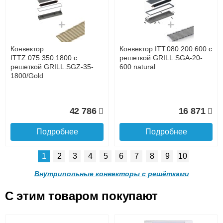
с решеткой GRILL.SGA-20-
с решеткой GRILL.SGA-20-
1300 brown
1000 brown
до подъезда
услуга платная
возможность
Конвектор
Конвектор ITT.080.200.600 с
30 665
24 638
ITTZ.075.350.1800 с
решеткой GRILL.SGA-20-
решеткой GRILL.SGZ-35-
600 natural
1800/Gold
Подробнее
Подробнее
Доставка в регионы России.
42 786
16 871
Подробнее
Подробнее
1
2
3
4
5
6
7
8
9
10
Конвектор ITT.080.200.900 с
Конвектор ITT.080.200.800 с
решеткой GRILL.SGA-20-
решеткой GRILL.SGA-20-
Внутрипольные конвекторы с решётками
900 brown
800 brown
C этим товаром покупают
Конвектор ITT.080.200.600 с
Конвектор ITT.080.200.600 с
решеткой GRILL.SGA-20-
решеткой GRILL.SGW-20-