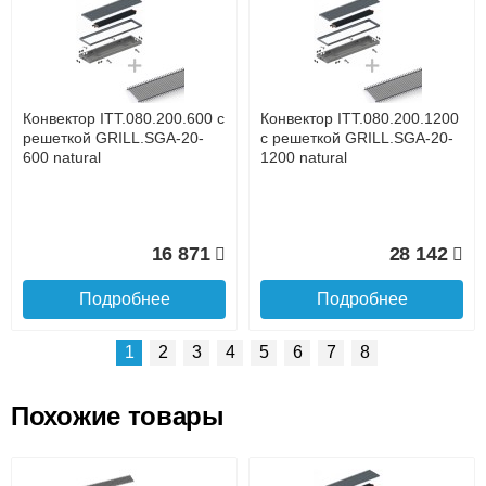
Доставка сантехники по Москве и Московской области
Наличный расчёт
Банковской картой на сайте в режиме реального
времени
Банковской картой при получении товара как при
доставке, так и самовывозом
Интернет-деньгами (Yandex-деньги, Web-money,
Конвектор ITT.080.200.600 с
Конвектор ITT.080.200.1200
Qiwi-кошельки и другие).
решеткой GRILL.SGA-20-
с решеткой GRILL.SGA-20-
Безналичный расчёт (возможно и с НДС)
600 natural
1200 natural
подробнее...
Подробнее об оплате
16 871
28 142
Подробнее
Подробнее
1
2
3
4
5
6
7
8
Похожие товары
Подъем на этаж.
Конвектор ITT.080.200.1300
Конвектор ITT.080.200.1000