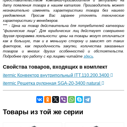
представительством компании-производителя и актуально на
дату появления товара в нашем каталоге. Производитель может
незначительно изменять характеристики товара без нашего
уведомления. Просим Вас заранее уточнять технические
характеристики у менеджеров.
*** - Цена на товар действительна для потребителей категории
"физические лица". Для юридических лиц действует совершенно
другая программа лояльности: цены на товары могут отличаться
как в большую, так и в меньшую сторону и зависят от таких
факторов, как периодичность закупки, количества заказанных
товаров и многих других особенностей и обстоятельств.
Подробнее про работу с юр.лицами читайте
здесь
.
Свойства товаров, входящих в комплект
itermic Конвектор внутрипольный ITT.110.200.3400
itermic Решетка рулонная SGA-20-3400 natural
Самовывоз.
Товары из той же серии
Оставьте отзыв
Возможные способы оплаты: