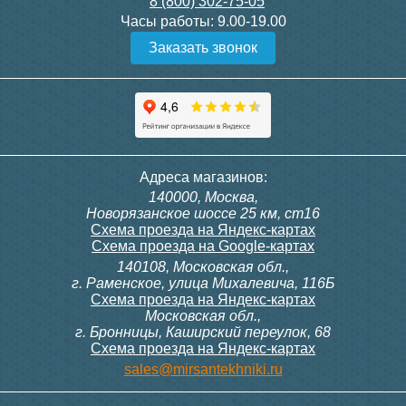
8 (800) 302-75-05
Подробнее
Подробнее
Часы работы:
9.00-19.00
Заказать звонок
Конвектор ITT.080.200.1300
Конвектор ITT.080.200.1000
с решеткой GRILL.SGW-20-
с решеткой GRILL.SGW-20-
1300 венге
1000 венге
35 326
28 391
Темоголовка Siemens
Контроллер Siemens RAB
Адреса магазинов:
RTN51
11, 230В (механ.)
140000, Москва,
Подробнее
Подробнее
Новорязанское шоссе 25 км, ст16
Схема проезда на Яндекс-картах
Схема проезда на Google-картах
140108, Московская обл.,
3 950
6 000
г. Раменское, улица Михалевича, 116Б
Схема проезда на Яндекс-картах
Московская обл.,
Подробнее
Подробнее
г. Бронницы, Каширский переулок, 68
Схема проезда на Яндекс-картах
Конвектор ITT.080.200.1000
Конвектор ITT.080.200.900 с
sales@mirsantekhniki.ru
с решеткой GRILL.SGW-20-
решеткой GRILL.SGA-20-
1000 орех
900 natural