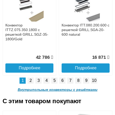
с решеткой GRILL.SGA-20-
с решеткой GRILL.SGA-20-
1300 natural
1000 natural
до подъезда
услуга платная
возможность
Конвектор
Конвектор ITT.080.200.600 с
30 665
24 638
ITTZ.075.350.1800 с
решеткой GRILL.SGA-20-
решеткой GRILL.SGZ-35-
600 natural
1800/Gold
Подробнее
Подробнее
Доставка в регионы России.
42 786
16 871
Подробнее
Подробнее
1
2
3
4
5
6
7
8
9
10
Конвектор ITT.080.200.900 с
Конвектор ITT.080.200.800 с
решеткой GRILL.SGA-20-
решеткой GRILL.SGA-20-
Внутрипольные конвекторы с решётками
900 natural
800 natural
C этим товаром покупают
Конвектор ITT.080.200.600 с
Конвектор ITT.080.200.600 с
решеткой GRILL.SGA-20-
решеткой GRILL.SGW-20-