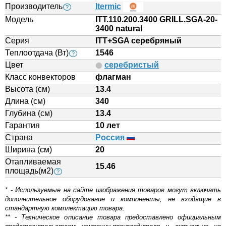
Производитель
Itermic
?
Модель
ITT.110.200.3400 GRILL.SGA-20-
3400 natural
Серия
ITT+SGA серебряный
Теплоотдача (Вт)
1546
?
Цвет
серебристый
Класс конвекторов
флагман
Высота (см)
13.4
Длина (см)
340
Глубина (см)
13.4
Гарантия
10 лет
Страна
Россия
Ширина (см)
20
Отапливаемая
15.46
площадь(м2)
?
* - Используемые на сайте изображения товаров могут включать
дополнительное оборудование и компоненты, не входящие в
стандартную комплектацию товара.
** - Техническое описание товара предоставлено официальным