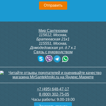
9 300
3 600
Подробнее
Подробнее
Конвектор ITT.080.200.1300
Конвектор ITT.080.200.1300
Мир Сантехники
с решеткой GRILL.SGA-20-
с решеткой GRILL.SGA-20-
115612
,
Москва
,
1300 gold
1300 brown
Братеевская 21к1
115551
,
Москва
,
Домодедовская ул. д.7 к.1
Связь с руководством
30 665
30 665
Клапан радиаторный
Клапан радиаторный
Siemens ADN 15, прямой
Siemens VDN 115, прямой
1/2"
1/2"
Подробнее
Подробнее
3 150
3 300
+7 (495) 648-47-17
8 (800) 302-75-05
Подробнее
Подробнее
Часы работы:
9.00-19.00