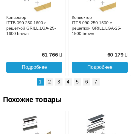
времени
Банковской картой при получении товара как при
доставке, так и самовывозом
Интернет-деньгами (Yandex-деньги, Web-money,
Конвектор
Конвектор
Qiwi-кошельки и другие).
ITTB.090.250.1600 с
ITTB.090.250.1500 с
Безналичный расчёт (возможно и с НДС)
решеткой GRILL.LGA-25-
решеткой GRILL.LGA-25-
подробнее...
1600 brown
1500 brown
Подробнее об оплате
61 766
60 179
Подробнее
Подробнее
1
2
3
4
5
6
7
Похожие товары
Подъем на этаж.
Конвектор
Конвектор
ITTB.090.250.1300 с
ITTB.090.250.1200 с
решеткой GRILL.LGA-25-
решеткой GRILL.LGA-25-
до подъезда
1300 brown
1200 brown