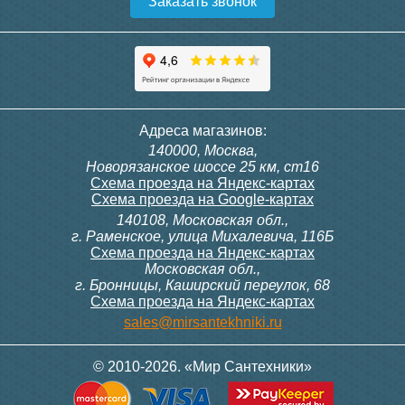
Заказать звонок
Конвектор ITT.080.200.1300
Конвектор ITT.080.200.1000
с решеткой GRILL.SGW-20-
с решеткой GRILL.SGW-20-
1300 венге
1000 венге
35 326
28 391
Контроллер Siemens RDG
Контроллер Siemens RDF
Адреса магазинов:
100T, 230В (накладной,
300, 230В (врезной - квадр.
140000, Москва,
расписание, упр.с пульта)
коробка)
Подробнее
Подробнее
Новорязанское шоссе 25 км, ст16
Схема проезда на Яндекс-картах
Схема проезда на Google-картах
140108, Московская обл.,
28 000
9 700
г. Раменское, улица Михалевича, 116Б
Схема проезда на Яндекс-картах
Московская обл.,
Подробнее
Подробнее
г. Бронницы, Каширский переулок, 68
Схема проезда на Яндекс-картах
Конвектор ITT.080.200.1000
Конвектор ITT.080.200.900 с
sales@mirsantekhniki.ru
с решеткой GRILL.SGW-20-
решеткой GRILL.SGA-20-
1000 орех
900 natural
© 2010-2026. «Мир Сантехники»