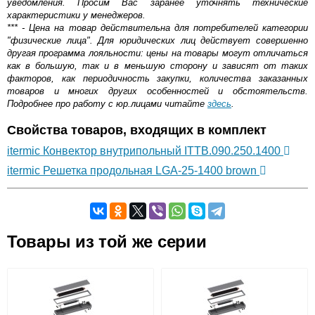
уведомления. Просим Вас заранее уточнять технические
характеристики у менеджеров.
*** - Цена на товар действительна для потребителей категории
"физические лица". Для юридических лиц действует совершенно
другая программа лояльности: цены на товары могут отличаться
как в большую, так и в меньшую сторону и зависят от таких
факторов, как периодичность закупки, количества заказанных
товаров и многих других особенностей и обстоятельств.
Подробнее про работу с юр.лицами читайте
здесь
.
Свойства товаров, входящих в комплект
itermic Конвектор внутрипольный ITTB.090.250.1400
itermic Решетка продольная LGA-25-1400 brown
Самовывоз.
Товары из той же серии
Оставьте отзыв
Возможные способы оплаты:
Доставка сантехники по Москве и Московской области
Наличный расчёт
Банковской картой на сайте в режиме реального