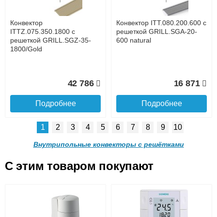
услуга платная
возможность
Конвектор
Конвектор ITT.080.200.600 с
54 243
49 779
ITTZ.075.350.1800 с
решеткой GRILL.SGA-20-
решеткой GRILL.SGZ-35-
600 natural
1800/Gold
Подробнее
Подробнее
Доставка в регионы России.
42 786
16 871
Подробнее
Подробнее
1
2
3
4
5
6
7
8
9
10
Конвектор
Конвектор
ITTB.090.250.1100 с
ITTB.090.250.1000 с
Внутрипольные конвекторы с решётками
решеткой GRILL.LGA-25-
решеткой GRILL.LGA-25-
1100 brown
1000 brown
C этим товаром покупают
Конвектор ITT.080.200.600 с
Конвектор ITT.080.200.600 с
40 213
38 558
решеткой GRILL.SGA-20-
решеткой GRILL.SGW-20-
Подробнее о доставке
600 brown
600 венге
Подробнее
Подробнее