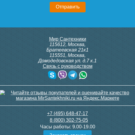
20 750
23 500
Подробнее
Подробнее
Конвектор ITT.080.200.1300
Конвектор ITT.080.200.1300
Мир Сантехники
с решеткой GRILL.SGA-20-
с решеткой GRILL.SGA-20-
115612
,
Москва
,
1300 gold
1300 brown
Братеевская 21к1
115551
,
Москва
,
Домодедовская ул. д.7 к.1
Связь с руководством
30 665
30 665
Контроллер Siemens RDG
ИК пульт управления
100T, 230В (накладной,
Siemens IRA 211
расписание, упр.с пульта)
Подробнее
Подробнее
28 000
3 600
+7 (495) 648-47-17
8 (800) 302-75-05
Подробнее
Подробнее
Часы работы:
9.00-19.00