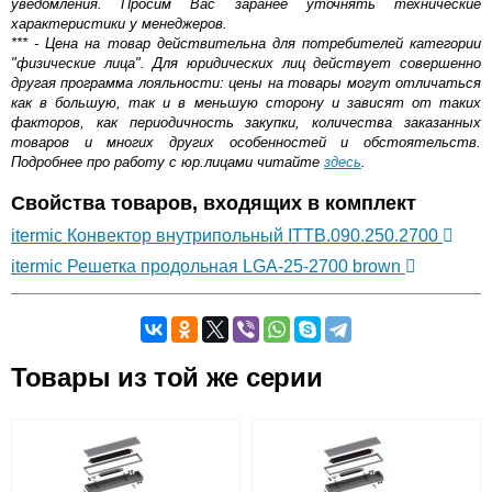
уведомления. Просим Вас заранее уточнять технические
характеристики у менеджеров.
*** - Цена на товар действительна для потребителей категории
"физические лица". Для юридических лиц действует совершенно
другая программа лояльности: цены на товары могут отличаться
как в большую, так и в меньшую сторону и зависят от таких
факторов, как периодичность закупки, количества заказанных
товаров и многих других особенностей и обстоятельств.
Подробнее про работу с юр.лицами читайте
здесь
.
Свойства товаров, входящих в комплект
itermic Конвектор внутрипольный ITTB.090.250.2700
itermic Решетка продольная LGA-25-2700 brown
Самовывоз.
Товары из той же серии
Оставьте отзыв
Возможные способы оплаты:
Доставка сантехники по Москве и Московской области
Наличный расчёт
Банковской картой на сайте в режиме реального