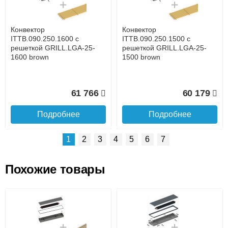
времени
Банковской картой при получении товара как при
доставке, так и самовывозом
Интернет-деньгами (Yandex-деньги, Web-money,
Конвектор
Конвектор
Qiwi-кошельки и другие).
ITTB.090.250.1600 с
ITTB.090.250.1500 с
Безналичный расчёт (возможно и с НДС)
решеткой GRILL.LGA-25-
решеткой GRILL.LGA-25-
подробнее...
1600 brown
1500 brown
Подробнее об оплате
61 766
60 179
Подробнее
Подробнее
1
2
3
4
5
6
7
Похожие товары
Подъем на этаж.
Конвектор
Конвектор
ITTB.090.250.1400 с
ITTB.090.250.1300 с
решеткой GRILL.LGA-25-
решеткой GRILL.LGA-25-
до подъезда
1400 brown
1300 brown