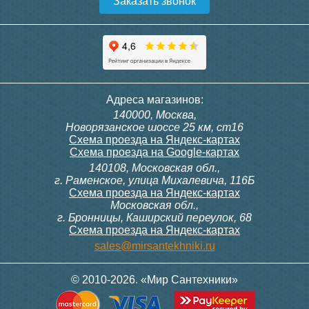
Заказать звонок
Конвектор ITT.080.200.1300
Конвектор ITT.080.200.1000
с решеткой GRILL.SGW-20-
с решеткой GRILL.SGW-20-
1300 венге
1000 венге
35 326
28 391
Темоголовка Siemens
Контроллер Siemens RAB
Адреса магазинов:
RTN51
11, 230В (механ.)
140000, Москва,
Подробнее
Подробнее
Новорязанское шоссе 25 км, ст16
Схема проезда на Яндекс-картах
Схема проезда на Google-картах
140108, Московская обл.,
3 950
6 000
г. Раменское, улица Михалевича, 116Б
Схема проезда на Яндекс-картах
Московская обл.,
Подробнее
Подробнее
г. Бронницы, Каширский переулок, 68
Схема проезда на Яндекс-картах
Конвектор ITT.080.200.1000
Конвектор ITT.080.200.900 с
sales@mirsantekhniki.ru
с решеткой GRILL.SGW-20-
решеткой GRILL.SGA-20-
1000 орех
900 natural
© 2010-2026. «Мир Сантехники»