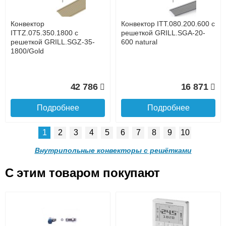
услуга платная
возможность
Конвектор
Конвектор ITT.080.200.600 с
58 365
54 243
ITTZ.075.350.1800 с
решеткой GRILL.SGA-20-
решеткой GRILL.SGZ-35-
600 natural
1800/Gold
Подробнее
Подробнее
Доставка в регионы России.
42 786
16 871
Подробнее
Подробнее
1
2
3
4
5
6
7
8
9
10
Конвектор
Конвектор
ITTB.090.250.1200 с
ITTB.090.250.1100 с
Внутрипольные конвекторы с решётками
решеткой GRILL.LGA-25-
решеткой GRILL.LGA-25-
1200 brown
1100 brown
C этим товаром покупают
Конвектор ITT.080.200.600 с
Конвектор ITT.080.200.600 с
49 779
40 213
решеткой GRILL.SGA-20-
решеткой GRILL.SGW-20-
Подробнее о доставке
600 brown
600 венге
Подробнее
Подробнее