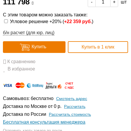
111 798
шт
-
+
С этим товаром можно заказать также:
Угловое решение +20% (
+
22 359 руб.
)
б/н расчет (для юр. лиц)
Купить
Купить в 1 клик
К сравнению
В избранное
Самовывоз: бесплатно
Смотреть адрес
Доставка по Москве от 0 р.
Расcчитать
Доставка по России
Рассчитать стоимость
Бесплатная консультация менеджера
Отправить карту товара по почте