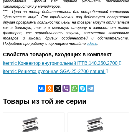
уведомления. Просим Вас заранее уточнять технические
характеристики у менеджеров.
*** - Цена на товар действительна для потребителей категории
"физические лица". Для юридических лиц действует совершенно
другая программа лояльности: цены на товары могут отличаться
как в большую, так и в меньшую сторону и зависят от таких
факторов, как периодичность закупки, количества заказанных
товаров и многих других особенностей и обстоятельств.
Подробнее про работу с юр.лицами читайте
здесь
.
Свойства товаров, входящих в комплект
itermic Конвектор внутрипольный ITTB.140.250.2700
itermic Решетка рулонная SGA-25-2700 natural
Самовывоз.
Товары из той же серии
Оставьте отзыв
Возможные способы оплаты:
Доставка сантехники по Москве и Московской области
Наличный расчёт
Банковской картой на сайте в режиме реального