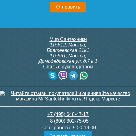
3 150
23 500
Подробнее
Подробнее
Конвектор ITT.080.200.1300
Конвектор ITT.080.200.1300
Мир Сантехники
с решеткой GRILL.SGA-20-
с решеткой GRILL.SGA-20-
115612
,
Москва
,
1300 gold
1300 brown
Братеевская 21к1
115551
,
Москва
,
Домодедовская ул. д.7 к.1
Связь с руководством
30 665
30 665
Контроллер Siemens RDG
Клапан радиаторный
110, 230В (накладной)
Siemens VEN 115, угловой
1/2"
Подробнее
Подробнее
21 750
3 300
+7 (495) 648-47-17
8 (800) 302-75-05
Подробнее
Подробнее
Часы работы:
9.00-19.00