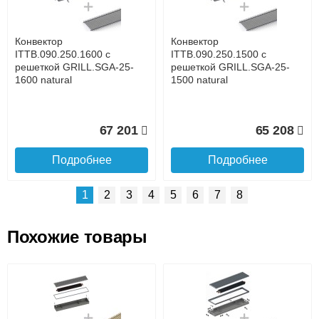
времени
Банковской картой при получении товара как при
доставке, так и самовывозом
Интернет-деньгами (Yandex-деньги, Web-money,
Конвектор
Конвектор
Qiwi-кошельки и другие).
ITTB.090.250.1600 с
ITTB.090.250.1500 с
Безналичный расчёт (возможно и с НДС)
решеткой GRILL.SGA-25-
решеткой GRILL.SGA-25-
подробнее...
1600 natural
1500 natural
Подробнее об оплате
67 201
65 208
Подробнее
Подробнее
1
2
3
4
5
6
7
8
Похожие товары
Подъем на этаж.
Конвектор
Конвектор
ITTB.090.250.1400 с
ITTB.090.250.1300 с
решеткой GRILL.SGA-25-
решеткой GRILL.SGA-25-
до подъезда
1400 natural
1300 natural