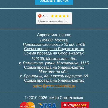
Заказать звонок
Конвектор ITT.080.200.1300
Конвектор ITT.080.200.1000
с решеткой GRILL.SGW-20-
с решеткой GRILL.SGW-20-
1300 венге
1000 венге
35 326
28 391
Контроллер Siemens RDF
Комплект подключения
Адреса магазинов:
300, 230В (врезной - квадр.
конвектора прямой itermic
140000, Москва,
коробка)
ITFS
Подробнее
Подробнее
Новорязанское шоссе 25 км, ст16
Схема проезда на Яндекс-картах
Схема проезда на Google-картах
140108, Московская обл.,
9 700
5 150
г. Раменское, улица Михалевича, 116Б
Схема проезда на Яндекс-картах
Московская обл.,
Подробнее
Подробнее
г. Бронницы, Каширский переулок, 68
Схема проезда на Яндекс-картах
Конвектор ITT.080.200.1000
Конвектор ITT.080.200.900 с
sales@mirsantekhniki.ru
с решеткой GRILL.SGW-20-
решеткой GRILL.SGA-20-
1000 орех
900 natural
© 2010-2026. «Мир Сантехники»