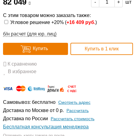
82 049
шт
-
+
С этим товаром можно заказать также:
Угловое решение +20% (
+
16 409 руб.
)
б/н расчет (для юр. лиц)
Купить
Купить в 1 клик
К сравнению
В избранное
Самовывоз: бесплатно
Смотреть адрес
Доставка по Москве от 0 р.
Расcчитать
Доставка по России
Рассчитать стоимость
Бесплатная консультация менеджера
Отправить карту товара по почте