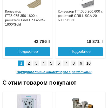
услуга платная
возможность
Конвектор
Конвектор ITT.080.200.600 с
62 988
58 461
ITTZ.075.350.1800 с
решеткой GRILL.SGA-20-
решеткой GRILL.SGZ-35-
600 natural
1800/Gold
Подробнее
Подробнее
Доставка в регионы России.
42 786
16 871
Подробнее
Подробнее
1
2
3
4
5
6
7
8
9
10
Конвектор
Конвектор
ITTB.090.250.1200 с
ITTB.090.250.1100 с
Внутрипольные конвекторы с решётками
решеткой GRILL.SGA-25-
решеткой GRILL.SGA-25-
1200 natural
1100 natural
C этим товаром покупают
Конвектор ITT.080.200.600 с
Конвектор ITT.080.200.600 с
53 770
43 949
решеткой GRILL.SGA-20-
решеткой GRILL.SGW-20-
Подробнее о доставке
600 brown
600 венге
Подробнее
Подробнее