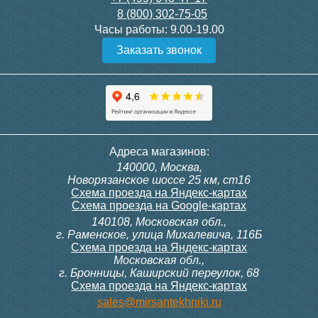
8 (800) 302-75-05
Подробнее
Подробнее
Часы работы:
9.00-19.00
Заказать звонок
Конвектор ITT.080.200.1300
Конвектор ITT.080.200.1000
с решеткой GRILL.SGW-20-
с решеткой GRILL.SGW-20-
1300 венге
1000 венге
35 326
28 391
Контроллер Siemens RDG
Контроллер Siemens RDF
Адреса магазинов:
100T, 230В (накладной,
300, 230В (врезной - квадр.
140000, Москва,
расписание, упр.с пульта)
коробка)
Подробнее
Подробнее
Новорязанское шоссе 25 км, ст16
Схема проезда на Яндекс-картах
Схема проезда на Google-картах
140108, Московская обл.,
28 000
9 700
г. Раменское, улица Михалевича, 116Б
Схема проезда на Яндекс-картах
Московская обл.,
Подробнее
Подробнее
г. Бронницы, Каширский переулок, 68
Схема проезда на Яндекс-картах
Конвектор ITT.080.200.1000
Конвектор ITT.080.200.900 с
sales@mirsantekhniki.ru
с решеткой GRILL.SGW-20-
решеткой GRILL.SGA-20-
1000 орех
900 natural