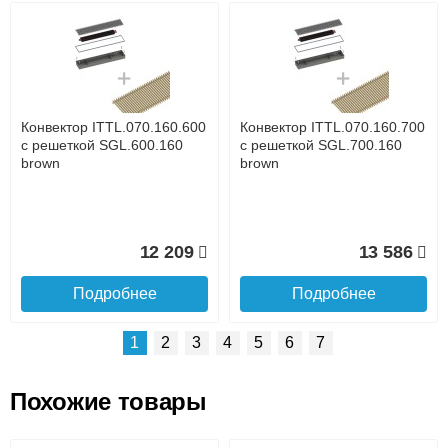
Возможные способы оплаты:
Доставка сантехники по Москве и Московской области
Наличный расчёт
Банковской картой на сайте в режиме реального
времени
Банковской картой при получении товара как при
доставке, так и самовывозом
Интернет-деньгами (Yandex-деньги, Web-money,
Конвектор ITTL.070.160.600
Конвектор ITTL.070.160.700
Qiwi-кошельки и другие).
с решеткой SGL.600.160
с решеткой SGL.700.160
Безналичный расчёт (возможно и с НДС)
brown
brown
подробнее...
Подробнее об оплате
12 209
13 586
Подробнее
Подробнее
1
2
3
4
5
6
7
Похожие товары
Подъем на этаж.