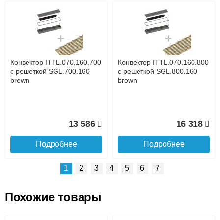
Возможные способы оплаты:
Доставка сантехники по Москве и Московской области
Наличный расчёт
Банковской картой на сайте в режиме реального
времени
Банковской картой при получении товара как при
доставке, так и самовывозом
Интернет-деньгами (Yandex-деньги, Web-money,
Конвектор ITTL.070.160.700
Конвектор ITTL.070.160.800
Qiwi-кошельки и другие).
с решеткой SGL.700.160
с решеткой SGL.800.160
Безналичный расчёт (возможно и с НДС)
brown
brown
подробнее...
Подробнее об оплате
13 586
16 318
Подробнее
Подробнее
1
2
3
4
5
6
7
Похожие товары
Подъем на этаж.