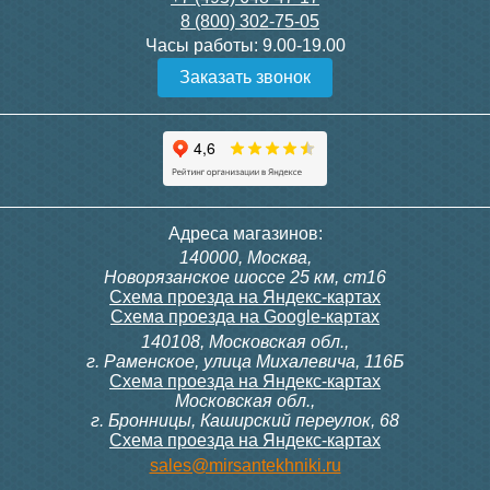
8 (800) 302-75-05
Подробнее
Подробнее
Часы работы:
9.00-19.00
Заказать звонок
Конвектор ITT.080.200.1300
Конвектор ITT.080.200.1000
с решеткой GRILL.SGW-20-
с решеткой GRILL.SGW-20-
1300 венге
1000 венге
35 326
28 391
Контроллер Siemens RDF
ИК пульт управления
Адреса магазинов:
300, 230В (врезной - квадр.
Siemens IRA 211
140000, Москва,
коробка)
Подробнее
Подробнее
Новорязанское шоссе 25 км, ст16
Схема проезда на Яндекс-картах
Схема проезда на Google-картах
140108, Московская обл.,
9 700
3 600
г. Раменское, улица Михалевича, 116Б
Схема проезда на Яндекс-картах
Московская обл.,
Подробнее
Подробнее
г. Бронницы, Каширский переулок, 68
Схема проезда на Яндекс-картах
Конвектор ITT.080.200.1000
Конвектор ITT.080.200.900 с
sales@mirsantekhniki.ru
с решеткой GRILL.SGW-20-
решеткой GRILL.SGA-20-
1000 орех
900 natural