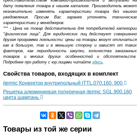
представительством компании-производителя и актуально на
дату появления товара в нашем каталоге. Производитель может
незначительно изменять характеристики товара без нашего
уведомления. Просим Вас заранее уточнять технические
характеристики у менеджеров.
*** - Цена на товар действительна для потребителей категории
"физические лица". Для юридических лиц действует совершенно
другая программа лояльности: цены на товары могут отличаться
как в большую, так и в меньшую сторону и зависят от таких
факторов, как периодичность закупки, количества заказанных
товаров и многих других особенностей и обстоятельств.
Подробнее про работу с юр.лицами читайте
здесь
.
Свойства товаров, входящих в комплект
itermic Конвектор внутрипольный ITTL.070.160. 900
Решетка алюминиевая поперечная itermic SGL.900.160
цвета шампань
Самовывоз.
Товары из той же серии
Оставьте отзыв