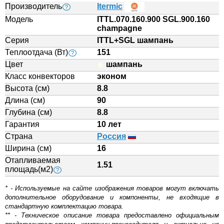
Производитель
Itermic
?
Модель
ITTL.070.160.900 SGL.900.160
champagne
Серия
ITTL+SGL шампань
Теплоотдача (Вт)
151
?
Цвет
шампань
Класс конвекторов
эконом
Высота (см)
8.8
Длина (см)
90
Глубина (см)
8.8
Гарантия
10 лет
Страна
Россия
Ширина (см)
16
Отапливаемая
1.51
площадь(м2)
?
* - Используемые на сайте изображения товаров могут включать
дополнительное оборудование и компоненты, не входящие в
стандартную комплектацию товара.
** - Техническое описание товара предоставлено официальным