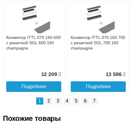
Возможные способы оплаты:
Доставка сантехники по Москве и Московской области
Наличный расчёт
Банковской картой на сайте в режиме реального
времени
Банковской картой при получении товара как при
доставке, так и самовывозом
Интернет-деньгами (Yandex-деньги, Web-money,
Конвектор ITTL.070.160.600
Конвектор ITTL.070.160.700
Qiwi-кошельки и другие).
с решеткой SGL.600.160
с решеткой SGL.700.160
Безналичный расчёт (возможно и с НДС)
champagne
champagne
подробнее...
Подробнее об оплате
12 209
13 586
Подробнее
Подробнее
1
2
3
4
5
6
7
Похожие товары
Подъем на этаж.