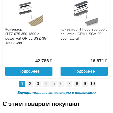
Конвектор ITTL.070.160.800
Конвектор
с решеткой SGL.800.160
ITTL.070.160.1000 с
champagne
решеткой SGL.1000.160
до подъезда
champagne
услуга платная
возможность
Конвектор
Конвектор ITT.080.200.600 с
16 318
17 713
ITTZ.075.350.1800 с
решеткой GRILL.SGA-20-
решеткой GRILL.SGZ-35-
600 natural
1800/Gold
Подробнее
Подробнее
Доставка в регионы России.
42 786
16 871
Подробнее
Подробнее
1
2
3
4
5
6
7
8
9
10
Конвектор
Конвектор
ITTL.070.160.1100 с
ITTL.070.160.1200 с
Внутрипольные конвекторы с решётками
решеткой SGL.1100.160
решеткой SGL.1200.160
champagne
champagne
C этим товаром покупают
Конвектор ITT.080.200.600 с
Конвектор ITT.080.200.600 с