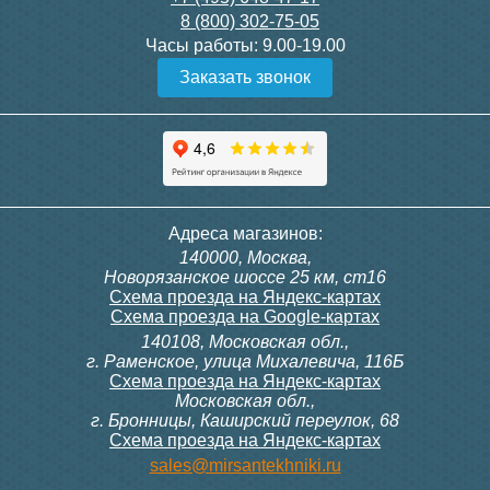
8 (800) 302-75-05
Подробнее
Подробнее
Часы работы:
9.00-19.00
Заказать звонок
Конвектор ITT.080.200.1300
Конвектор ITT.080.200.1000
с решеткой GRILL.SGW-20-
с решеткой GRILL.SGW-20-
1300 венге
1000 венге
35 326
28 391
Контроллер Siemens RDG
Контроллер Siemens RDF
Адреса магазинов:
100T, 230В (накладной,
300, 230В (врезной - квадр.
140000, Москва,
расписание, упр.с пульта)
коробка)
Подробнее
Подробнее
Новорязанское шоссе 25 км, ст16
Схема проезда на Яндекс-картах
Схема проезда на Google-картах
140108, Московская обл.,
28 000
9 700
г. Раменское, улица Михалевича, 116Б
Схема проезда на Яндекс-картах
Московская обл.,
Подробнее
Подробнее
г. Бронницы, Каширский переулок, 68
Схема проезда на Яндекс-картах
Конвектор ITT.080.200.1000
Конвектор ITT.080.200.900 с
sales@mirsantekhniki.ru
с решеткой GRILL.SGW-20-
решеткой GRILL.SGA-20-
1000 орех
900 natural