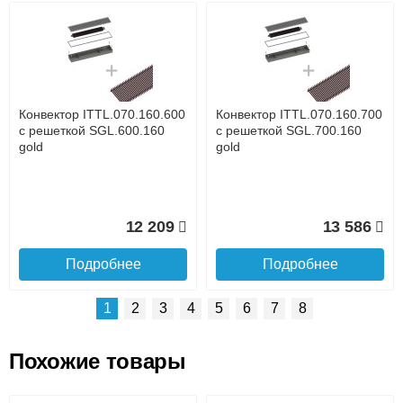
Возможные способы оплаты:
Доставка сантехники по Москве и Московской области
Наличный расчёт
Банковской картой на сайте в режиме реального
времени
Банковской картой при получении товара как при
доставке, так и самовывозом
Интернет-деньгами (Yandex-деньги, Web-money,
Конвектор ITTL.070.160.600
Конвектор ITTL.070.160.700
Qiwi-кошельки и другие).
с решеткой SGL.600.160
с решеткой SGL.700.160
Безналичный расчёт (возможно и с НДС)
gold
gold
подробнее...
Подробнее об оплате
12 209
13 586
Подробнее
Подробнее
1
2
3
4
5
6
7
8
Похожие товары
Подъем на этаж.