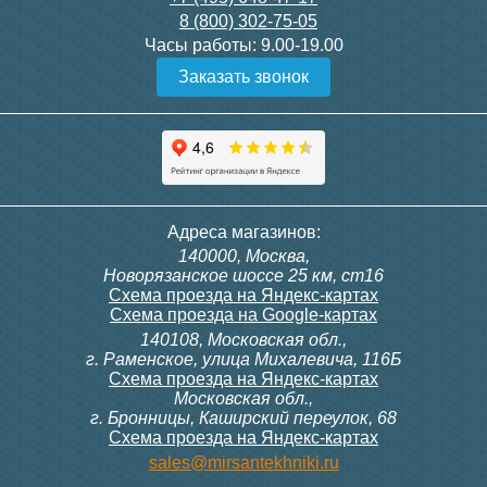
8 (800) 302-75-05
Подробнее
Подробнее
Часы работы:
9.00-19.00
Заказать звонок
Конвектор ITT.080.200.1300
Конвектор ITT.080.200.1000
с решеткой GRILL.SGW-20-
с решеткой GRILL.SGW-20-
1300 венге
1000 венге
35 326
28 391
Контроллер Siemens RDF
ИК пульт управления
Адреса магазинов:
300, 230В (врезной - квадр.
Siemens IRA 211
140000, Москва,
коробка)
Подробнее
Подробнее
Новорязанское шоссе 25 км, ст16
Схема проезда на Яндекс-картах
Схема проезда на Google-картах
140108, Московская обл.,
9 700
3 600
г. Раменское, улица Михалевича, 116Б
Схема проезда на Яндекс-картах
Московская обл.,
Подробнее
Подробнее
г. Бронницы, Каширский переулок, 68
Схема проезда на Яндекс-картах
Конвектор ITT.080.200.1000
Конвектор ITT.080.200.900 с
sales@mirsantekhniki.ru
с решеткой GRILL.SGW-20-
решеткой GRILL.SGA-20-
1000 орех
900 natural