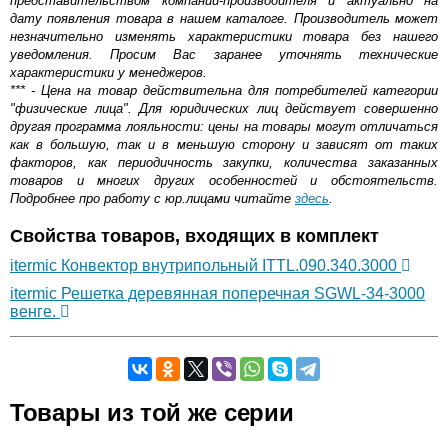
представительством компании-производителя и актуально на
дату появления товара в нашем каталоге. Производитель может
незначительно изменять характеристики товара без нашего
уведомления. Просим Вас заранее уточнять технические
характеристики у менеджеров.
*** - Цена на товар действительна для потребителей категории
"физические лица". Для юридических лиц действует совершенно
другая программа лояльности: цены на товары могут отличаться
как в большую, так и в меньшую сторону и зависят от таких
факторов, как периодичность закупки, количества заказанных
товаров и многих других особенностей и обстоятельств.
Подробнее про работу с юр.лицами читайте
здесь
.
Свойства товаров, входящих в комплект
itermic Конвектор внутрипольный ITTL.090.340.3000
itermic Решетка деревянная поперечная SGWL-34-3000
венге.
Самовывоз.
Товары из той же серии
Оставьте отзыв