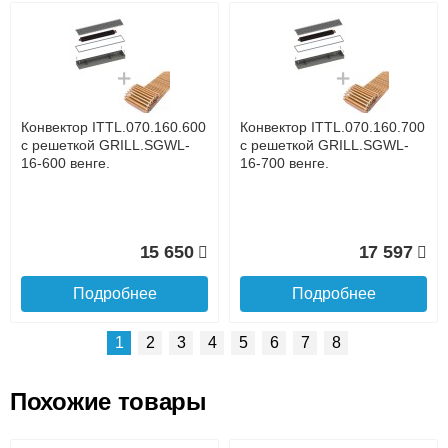
Возможные способы оплаты:
Доставка сантехники по Москве и Московской области
Наличный расчёт
Банковской картой на сайте в режиме реального
времени
Банковской картой при получении товара как при
доставке, так и самовывозом
Интернет-деньгами (Yandex-деньги, Web-money,
Конвектор ITTL.070.160.600
Конвектор ITTL.070.160.700
Qiwi-кошельки и другие).
с решеткой GRILL.SGWL-
с решеткой GRILL.SGWL-
Безналичный расчёт (возможно и с НДС)
16-600 венге.
16-700 венге.
подробнее...
Подробнее об оплате
15 650
17 597
Подробнее
Подробнее
1
2
3
4
5
6
7
8
Похожие товары
Подъем на этаж.