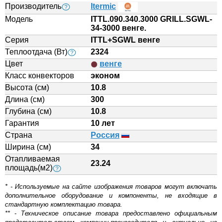
Производитель
Itermic
?
Модель
ITTL.090.340.3000 GRILL.SGWL-
34-3000 венге.
Серия
ITTL+SGWL венге
Теплоотдача (Вт)
2324
?
Цвет
венге
Класс конвекторов
эконом
Высота (см)
10.8
Длина (см)
300
Глубина (см)
10.8
Гарантия
10 лет
Страна
Россия
Ширина (см)
34
Отапливаемая
23.24
площадь(м2)
?
* - Используемые на сайте изображения товаров могут включать
дополнительное оборудование и компоненты, не входящие в
стандартную комплектацию товара.
** - Техническое описание товара предоставлено официальным