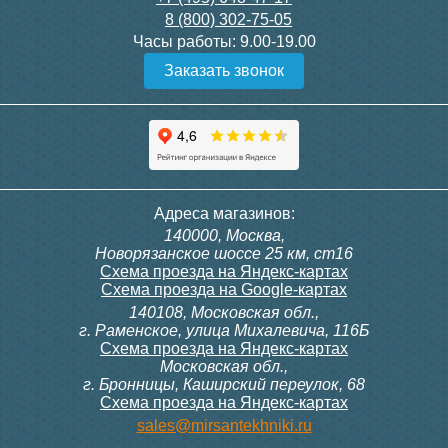
8 (800) 302-75-05
Подробнее
Подробнее
Часы работы:
9.00-19.00
Заказать звонок
Конвектор ITT.080.200.1300
Конвектор ITT.080.200.1000
с решеткой GRILL.SGW-20-
с решеткой GRILL.SGW-20-
1300 венге
1000 венге
35 326
28 391
Контроллер Siemens RDF
Комплект подключения
Адреса магазинов:
300, 230В (врезной - квадр.
конвектора прямой itermic
140000, Москва,
коробка)
ITFS
Подробнее
Подробнее
Новорязанское шоссе 25 км, ст16
Схема проезда на Яндекс-картах
Схема проезда на Google-картах
140108, Московская обл.,
9 700
5 150
г. Раменское, улица Михалевича, 116Б
Схема проезда на Яндекс-картах
Московская обл.,
Подробнее
Подробнее
г. Бронницы, Каширский переулок, 68
Схема проезда на Яндекс-картах
Конвектор ITT.080.200.1000
Конвектор ITT.080.200.900 с
sales@mirsantekhniki.ru
с решеткой GRILL.SGW-20-
решеткой GRILL.SGA-20-
1000 орех
900 natural