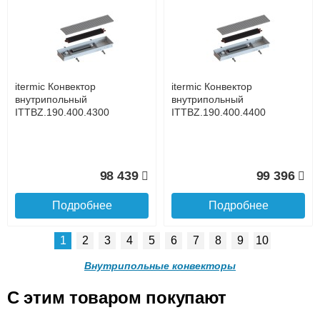
itermic Конвектор
itermic Конвектор
внутрипольный
внутрипольный
ITTB.190.400.4900
ITTB.190.400.3300
до подъезда
услуга платная
возможность
itermic Конвектор
itermic Конвектор
143 059
105 105
внутрипольный
внутрипольный
ITTBZ.190.400.4300
ITTBZ.190.400.4400
Подробнее
Подробнее
Доставка в регионы России.
98 439
99 396
Подробнее
Подробнее
1
2
3
4
5
6
7
8
9
10
itermic Конвектор
itermic Конвектор
внутрипольный
внутрипольный
Внутрипольные конвекторы
ITTB.190.400.3400
ITTB.190.400.3500
C этим товаром покупают