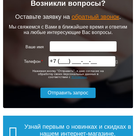
Возникли вопросы?
102 256
103 213
Комплект подключения
Модуль-адаптер itermic
конвектора прямой itermic
ITTB
ITFS
Оставьте заявку на
обратный звонок
.
Подробнее
Подробнее
Мы свяжемся с Вами в ближайшее время и ответим
на любые интересующие Вас вопросы.
itermic Конвектор
itermic Конвектор
внутрипольный
внутрипольный
5 150
6 200
ITTB.190.400.3800
ITTB.190.400.3900
Ваше имя
Подробнее
Подробнее
Телефон
itermic Конвектор
itermic Конвектор
113 018
114 600
Нажимая кнопку "Отправить", я даю согласие на
внутрипольный
внутрипольный
обработку своих персональных данных в
ITTBZ.190.400.4900
ITTBZ.190.400.3100
соответствии с
Условиями
.
Подробнее
Подробнее
104 159
70 631
Комнатный термостат
Клапан радиаторный
Siemens RAA 31
Siemens VEN 115, угловой
1/2"
Подробнее
Подробнее
Узнай первым о новинках и скидках в
нашем интернет-магазине,
itermic Конвектор
itermic Конвектор