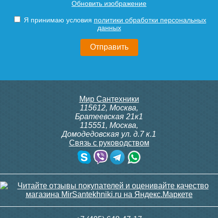
Обновить изображение
310.2/MM, 230В (врезной)
Siemens IRA 211
Подробнее
Подробнее
Я принимаю условия
политики обработки персональных
данных
9 300
3 600
Подробнее
Подробнее
itermic Конвектор
itermic Конвектор
Мир Сантехники
внутрипольный
внутрипольный
115612
,
Москва
,
ITTBZ.190.400.3800
ITTBZ.190.400.3900
Братеевская 21к1
115551
,
Москва
,
Домодедовская ул. д.7 к.1
Связь с руководством
82 742
83 688
Клапан радиаторный
Клапан радиаторный
Siemens ADN 15, прямой
Siemens VDN 115, прямой
1/2"
1/2"
Подробнее
Подробнее