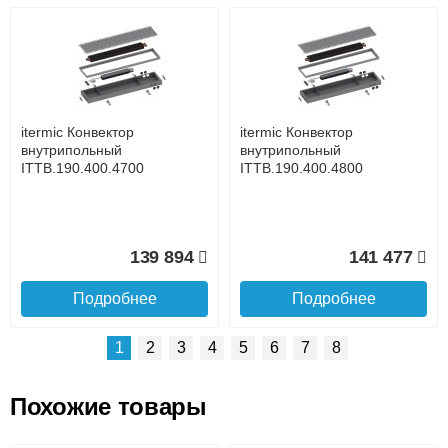
Возможные способы оплаты:
Доставка сантехники по Москве и Московской области
Наличный расчёт
Банковской картой на сайте в режиме реального
времени
Банковской картой при получении товара как при
доставке, так и самовывозом
Интернет-деньгами (Yandex-деньги, Web-money,
itermic Конвектор
itermic Конвектор
Qiwi-кошельки и другие).
внутрипольный
внутрипольный
Безналичный расчёт (возможно и с НДС)
ITTB.190.400.4700
ITTB.190.400.4800
подробнее...
Подробнее об оплате
139 894
141 477
Подробнее
Подробнее
1
2
3
4
5
6
7
8
Похожие товары
Подъем на этаж.