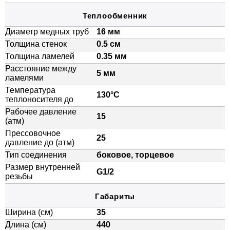
Теплообменник
Диаметр медных труб
16 мм
Толщина стенок
0.5 см
Толщина ламелей
0.35 мм
Расстояние между
5 мм
ламелями
Температура
130°C
теплоносителя до
Рабочее давление
15
(атм)
Прессовочное
25
давление до (атм)
Тип соединения
боковое, торцевое
Размер внутренней
G1/2
резьбы
Габариты
Ширина (см)
35
Длина (см)
440