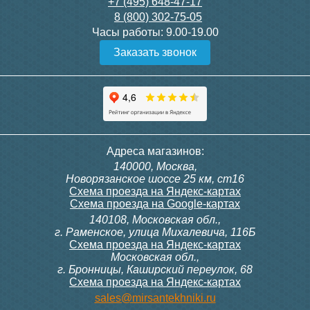
3 150
3 300
+7 (495) 648-47-17
8 (800) 302-75-05
Подробнее
Подробнее
Часы работы:
9.00-19.00
Заказать звонок
itermic Конвектор
itermic Конвектор
внутрипольный
внутрипольный
ITTBZ.190.400.4000
ITTBZ.190.400.4100
84 953
85 910
Контроллер Siemens RDG
Контроллер Siemens RDF
Адреса магазинов:
100T, 230В (накладной,
300, 230В (врезной - квадр.
140000, Москва,
расписание, упр.с пульта)
коробка)
Подробнее
Подробнее
Новорязанское шоссе 25 км, ст16
Схема проезда на Яндекс-картах
Схема проезда на Google-картах
140108, Московская обл.,
28 000
9 700
г. Раменское, улица Михалевича, 116Б
Схема проезда на Яндекс-картах
Московская обл.,
Подробнее
Подробнее
г. Бронницы, Каширский переулок, 68
Схема проезда на Яндекс-картах
itermic Конвектор
itermic Конвектор
sales@mirsantekhniki.ru
внутрипольный
внутрипольный