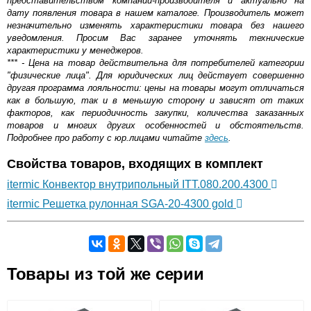
представительством компании-производителя и актуально на
дату появления товара в нашем каталоге. Производитель может
незначительно изменять характеристики товара без нашего
уведомления. Просим Вас заранее уточнять технические
характеристики у менеджеров.
*** - Цена на товар действительна для потребителей категории
"физические лица". Для юридических лиц действует совершенно
другая программа лояльности: цены на товары могут отличаться
как в большую, так и в меньшую сторону и зависят от таких
факторов, как периодичность закупки, количества заказанных
товаров и многих других особенностей и обстоятельств.
Подробнее про работу с юр.лицами читайте
здесь
.
Свойства товаров, входящих в комплект
itermic Конвектор внутрипольный ITT.080.200.4300
itermic Решетка рулонная SGA-20-4300 gold
Самовывоз.
Товары из той же серии
Оставьте отзыв
Возможные способы оплаты: