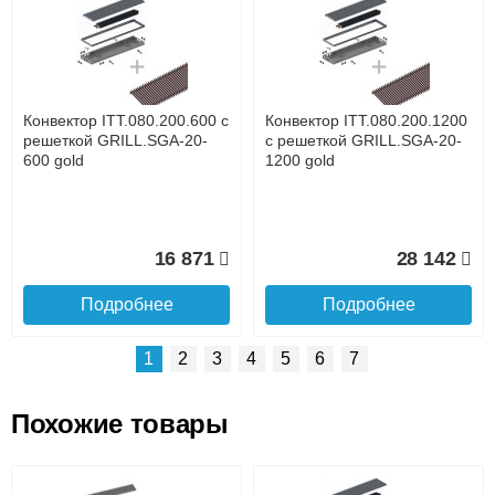
Доставка сантехники по Москве и Московской области
Наличный расчёт
Банковской картой на сайте в режиме реального
времени
Банковской картой при получении товара как при
доставке, так и самовывозом
Интернет-деньгами (Yandex-деньги, Web-money,
Конвектор ITT.080.200.600 с
Конвектор ITT.080.200.1200
Qiwi-кошельки и другие).
решеткой GRILL.SGA-20-
с решеткой GRILL.SGA-20-
Безналичный расчёт (возможно и с НДС)
600 gold
1200 gold
подробнее...
Подробнее об оплате
16 871
28 142
Подробнее
Подробнее
1
2
3
4
5
6
7
Похожие товары
Подъем на этаж.
Конвектор ITT.080.200.1300
Конвектор ITT.080.200.1000