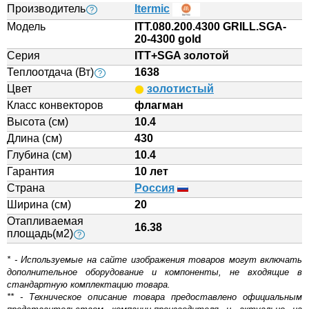
Производитель
Itermic
?
Модель
ITT.080.200.4300 GRILL.SGA-
20-4300 gold
Серия
ITT+SGA золотой
Теплоотдача (Вт)
1638
?
Цвет
золотистый
Класс конвекторов
флагман
Высота (см)
10.4
Длина (см)
430
Глубина (см)
10.4
Гарантия
10 лет
Страна
Россия
Ширина (см)
20
Отапливаемая
16.38
площадь(м2)
?
* - Используемые на сайте изображения товаров могут включать
дополнительное оборудование и компоненты, не входящие в
стандартную комплектацию товара.
** - Техническое описание товара предоставлено официальным