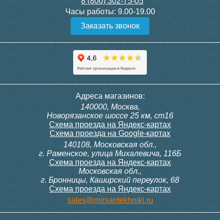
8 (800) 302-75-05
Подробнее
Подробнее
Часы работы:
9.00-19.00
Заказать звонок
Конвектор ITT.080.200.1300
Конвектор ITT.080.200.1000
с решеткой GRILL.SGW-20-
с решеткой GRILL.SGW-20-
1300 венге
1000 венге
35 326
28 391
Контроллер Siemens RDF
Комплект подключения
Адреса магазинов:
300, 230В (врезной - квадр.
конвектора прямой itermic
140000, Москва,
коробка)
ITFS
Подробнее
Подробнее
Новорязанское шоссе 25 км, ст16
Схема проезда на Яндекс-картах
Схема проезда на Google-картах
140108, Московская обл.,
9 700
5 150
г. Раменское, улица Михалевича, 116Б
Схема проезда на Яндекс-картах
Московская обл.,
Подробнее
Подробнее
г. Бронницы, Каширский переулок, 68
Схема проезда на Яндекс-картах
Конвектор ITT.080.200.1000
Конвектор ITT.080.200.900 с
sales@mirsantekhniki.ru
с решеткой GRILL.SGW-20-
решеткой GRILL.SGA-20-
1000 орех
900 natural