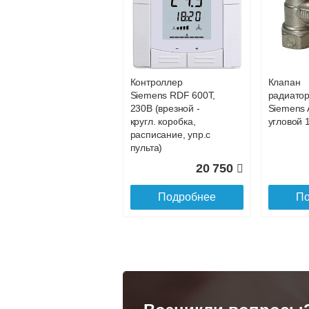
Конвектор
Конвекто
ITT.080.200.1200 с
ITT.080.2
88 202
решеткой
решетко
GRILL.SGA-20-
GRILL.S
Подробнее
По
1200 natural
gold
Контроллер
Клапан
28 142
Siemens RDF 600Т,
радиато
230В (врезной -
Siemens 
Подробнее
По
кругл. коробка,
угловой 1
расписание, упр.с
пульта)
20 750
Подробнее
По
Конвектор
Конвекто
ITT.080.200.1300 с
ITT.080.
решеткой
решетко