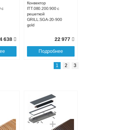
Конвектор
 с
ITT.080.200.900 с
решеткой
GRILL.SGA-20-900
gold
4 638
22 977
ее
Подробнее
Подробнее о доставке
1
2
3
Конвектор
 с
ITT.080.200.4300 с
решеткой