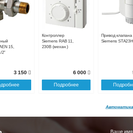
р
Конвектор
Конвектор
00.600 с
ITT.080.200.1200 с
ITT.080.200.1200
86 301
84 396
8
й
решеткой
решеткой
GA-20-600
GRILL.SGA-20-
GRILL.SGW-20-
дробнее
Подробнее
Подробн
1200 brown
1200 венге
Контроллер
Привод клапана
16 871
28 142
3
рный
Siemens RAB 11,
Siemens STA23
AEN 15,
230В (механ.)
дробнее
Подробнее
Подробн
/2"
3 150
6 000
дробнее
Подробнее
Подробн
Автоматика
р
Конвектор
Конвектор
200.1300 с
ITT.080.200.1200 с
ITT.080.200.1000
й
решеткой
решеткой
Ваше имя