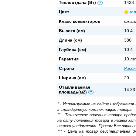
Теплоотдача (Вт)
1433
?
Цвет
зо
Класс конвекторов
флаг
Высота (см)
10.4
Длина (см)
380
Глубина (см)
10.4
Гарантия
10 ле
Страна
Росси
Ширина (см)
20
Отапливаемая
14.33
площадь(м2)
?
* - Используемые на сайте изображения
в стандартную комплектацию товара.
** - Техническое описание товара пре
на дату появления товара в нашем кат
нашего уведомления. Просим Вас заране
*** - Цена на товар действительна д