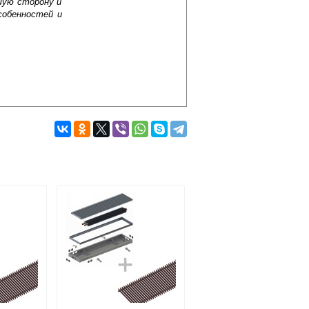
шую сторону и
собенностей и
Подробнее об оплате