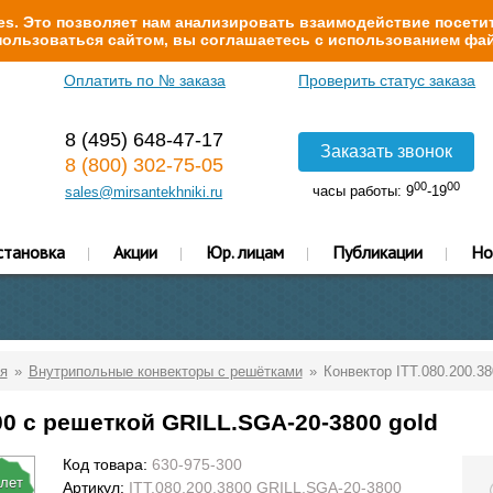
s. Это позволяет нам анализировать взаимодействие посетит
ользоваться сайтом, вы соглашаетесь с использованием фай
Оплатить по № заказа
Проверить статус заказа
8 (495) 648-47-17
Заказать звонок
8 (800) 302-75-05
00
00
часы работы: 9
-19
sales@mirsantekhniki.ru
становка
Акции
Юр. лицам
Публикации
Но
я
Внутрипольные конвекторы с решётками
Конвектор ITT.080.200.3
00 с решеткой GRILL.SGA-20-3800 gold
Код товара:
630-975-300
 лет
Артикул:
ITT.080.200.3800 GRILL.SGA-20-3800