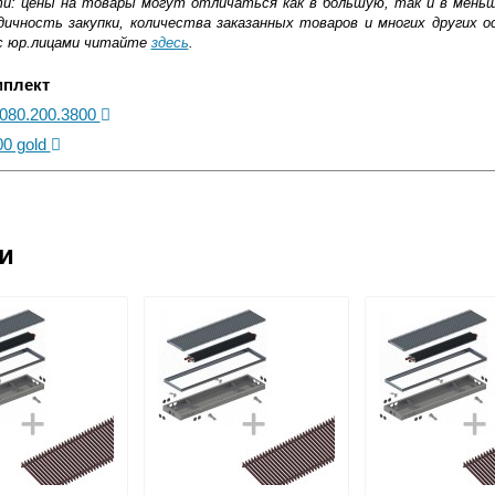
ти: цены на товары могут отличаться как в большую, так и в мень
ичность закупки, количества заказанных товаров и многих других о
с юр.лицами читайте
здесь
.
мплект
.080.200.3800
00 gold
ковской области
ии
жиме реального времени
товара как при доставке, так и самовывозом
, Web-money, Qiwi-кошельки и другие).
 с НДС)
подробнее...
до подъезда