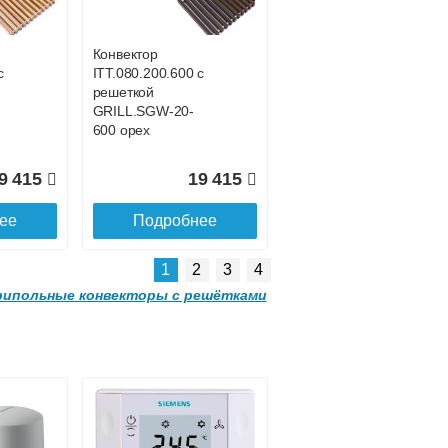
GRILL.SGA-20-
4300 gold
Конвектор
с
ITT.080.200.600 с
3 185
91 285
решеткой
GRILL.SGW-20-
ее
Подробнее
600 орех
9 415
19 415
ее
Подробнее
1
2
3
4
ипольные конвекторы с решётками
 с