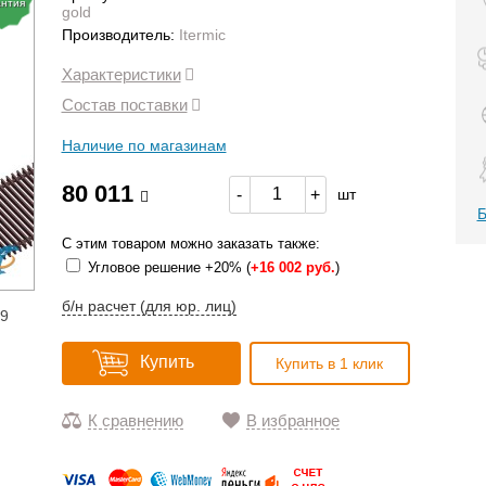
антия
gold
Производитель:
Itermic
Характеристики
Состав поставки
Наличие по магазинам
80 011
-
+
шт
Б
С этим товаром можно заказать также:
Угловое решение +20% (
+
16 002 руб.
)
б/н расчет (для юр. лиц)
19
Купить
Купить в 1 клик
К сравнению
В избранное