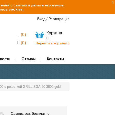
елей с сайтом и делать его лучше.
лов cookies.
Вход
/
Регистрация
Корзина
(
0
)
0
(
0
)
Перейти в корзину
вости
Отзывы
Контакты
800 с решеткой GRILL.SGA-20-3800 gold
Самовывоз: бесплатно