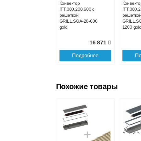
Конвектор
Конвекто
ITT.080.200.600 с
ITT.080.
Доставка в регионы России.
решеткой
решетко
GRILL.SGA-20-600
GRILL.S
gold
1200 gol
16 871
Подробнее
По
Похожие товары
Конвектор
Конвекто
ITT.080.200.800 с
ITT.080.2
решеткой
решетко