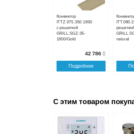
GRILL.SGA-20-800
GRILL.S
gold
gold
Конвектор
Конвекто
ITTZ.075.350.1800
ITT.080.2
21 017
с решеткой
решетко
GRILL.SGZ-35-
GRILL.S
Подробнее
По
1800/Gold
natural
42 786
Подробнее
По
C этим товаром покуп
Конвектор
Конвекто
ITT.080.200.4200 с
ITT.080.
решеткой
решетко
GRILL.SGA-20-
GRILL.S
4200 gold
4100 gol