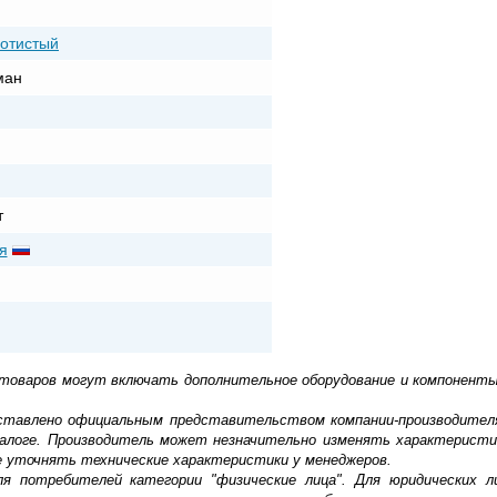
лотистый
ман
т
я
 товаров могут включать дополнительное оборудование и компоненты
доставлено официальным представительством компании-производител
алоге. Производитель может незначительно изменять характеристи
е уточнять технические характеристики у менеджеров.
ля потребителей категории "физические лица". Для юридических 