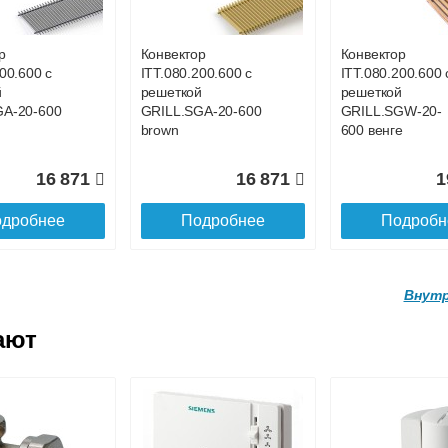
GA-20-700
GRILL.SGA-20-
GRILL.SGA-20-
1100 gold
4400 gold
р
Конвектор
Конвектор
00.600 с
ITT.080.200.600 с
ITT.080.200.600 
19 056
26 519
9
й
решеткой
решеткой
GA-20-600
GRILL.SGA-20-600
GRILL.SGW-20-
дробнее
Подробнее
Подробн
brown
600 венге
16 871
16 871
1
дробнее
Подробнее
Подробн
Внутр
ают
р
Конвектор
Конвектор
200.4100 с
ITT.080.200.4000 с
ITT.080.200.3900
й
решеткой
решеткой
GA-20-
GRILL.SGA-20-
GRILL.SGA-20-
d
4000 gold
3900 gold