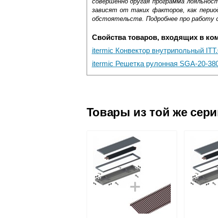
совершенно другая программа лояльнос
зависят от таких факторов, как период
обстоятельств. Подробнее про работу 
Свойства товаров, входящих в ко
itermic Конвектор внутрипольный ITT
itermic Решетка рулонная SGA-20-38
Самовывоз.
Оставьте отзыв
Доставка сантехники по Москве и Мос
Возможные способы оплаты:
Товары из той же сер
Наличный расчёт
Банковской картой на сайте в ре
Банковской картой при получении 
Интернет-деньгами (Yandex-деньги
Безналичный расчёт (возможно и
Подъем на этаж.
услуга платная
возможность