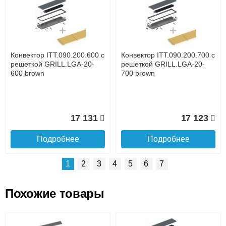
Доставка сантехники по Москве и Московской области
Наличный расчёт
Банковской картой на сайте в режиме реального
времени
Банковской картой при получении товара как при
доставке, так и самовывозом
Интернет-деньгами (Yandex-деньги, Web-money,
Конвектор ITT.090.200.600 с
Конвектор ITT.090.200.700 с
Qiwi-кошельки и другие).
решеткой GRILL.LGA-20-
решеткой GRILL.LGA-20-
Безналичный расчёт (возможно и с НДС)
600 brown
700 brown
подробнее...
Подробнее об оплате
17 131
17 123
Подробнее
Подробнее
1
2
3
4
5
6
7
Похожие товары
Подъем на этаж.
Конвектор ITT.090.200.1400
Конвектор ITT.090.200.1300