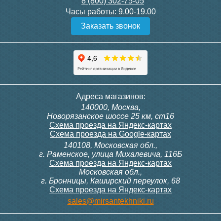
8 (800) 302-75-05
Подробнее
Подробнее
Часы работы:
9.00-19.00
Заказать звонок
Конвектор ITT.080.200.1300
Конвектор ITT.080.200.1000
с решеткой GRILL.SGW-20-
с решеткой GRILL.SGW-20-
1300 венге
1000 венге
35 326
28 391
Контроллер Siemens RDF
ИК пульт управления
Адреса магазинов:
300, 230В (врезной - квадр.
Siemens IRA 211
140000, Москва,
коробка)
Подробнее
Подробнее
Новорязанское шоссе 25 км, ст16
Схема проезда на Яндекс-картах
Схема проезда на Google-картах
140108, Московская обл.,
9 700
3 600
г. Раменское, улица Михалевича, 116Б
Схема проезда на Яндекс-картах
Московская обл.,
Подробнее
Подробнее
г. Бронницы, Каширский переулок, 68
Схема проезда на Яндекс-картах
Конвектор ITT.080.200.1000
Конвектор ITT.080.200.900 с
sales@mirsantekhniki.ru
с решеткой GRILL.SGW-20-
решеткой GRILL.SGA-20-
1000 орех
900 natural