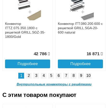
с решеткой GRILL.LGA-20-
с решеткой GRILL.LGA-20-
1400 brown
1300 brown
до подъезда
услуга платная
возможность
Конвектор
Конвектор ITT.080.200.600 с
28 842
27 253
ITTZ.075.350.1800 с
решеткой GRILL.SGA-20-
решеткой GRILL.SGZ-35-
600 natural
1800/Gold
Подробнее
Подробнее
Доставка в регионы России.
42 786
16 871
Подробнее
Подробнее
1
2
3
4
5
6
7
8
9
10
Конвектор ITT.090.200.1100
Конвектор ITT.090.200.1000
с решеткой GRILL.LGA-20-
с решеткой GRILL.LGA-20-
Внутрипольные конвекторы с решётками
1100 brown
1000 brown
C этим товаром покупают
Конвектор ITT.080.200.600 с
Конвектор ITT.080.200.600 с
решеткой GRILL.SGA-20-
решеткой GRILL.SGW-20-