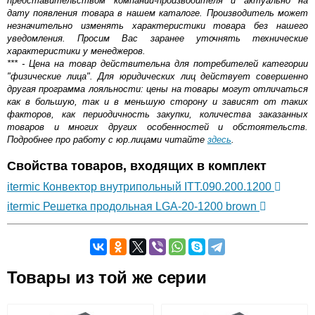
представительством компании-производителя и актуально на
дату появления товара в нашем каталоге. Производитель может
незначительно изменять характеристики товара без нашего
уведомления. Просим Вас заранее уточнять технические
характеристики у менеджеров.
*** - Цена на товар действительна для потребителей категории
"физические лица". Для юридических лиц действует совершенно
другая программа лояльности: цены на товары могут отличаться
как в большую, так и в меньшую сторону и зависят от таких
факторов, как периодичность закупки, количества заказанных
товаров и многих других особенностей и обстоятельств.
Подробнее про работу с юр.лицами читайте
здесь
.
Свойства товаров, входящих в комплект
itermic Конвектор внутрипольный ITT.090.200.1200
itermic Решетка продольная LGA-20-1200 brown
Самовывоз.
Товары из той же серии
Оставьте отзыв
Возможные способы оплаты: