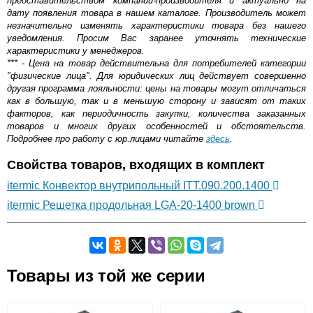
представительством компании-производителя и актуально на
дату появления товара в нашем каталоге. Производитель может
незначительно изменять характеристики товара без нашего
уведомления. Просим Вас заранее уточнять технические
характеристики у менеджеров.
*** - Цена на товар действительна для потребителей категории
"физические лица". Для юридических лиц действует совершенно
другая программа лояльности: цены на товары могут отличаться
как в большую, так и в меньшую сторону и зависят от таких
факторов, как периодичность закупки, количества заказанных
товаров и многих других особенностей и обстоятельств.
Подробнее про работу с юр.лицами читайте
здесь
.
Свойства товаров, входящих в комплект
itermic Конвектор внутрипольный ITT.090.200.1400
itermic Решетка продольная LGA-20-1400 brown
Самовывоз.
Товары из той же серии
Оставьте отзыв
Возможные способы оплаты: