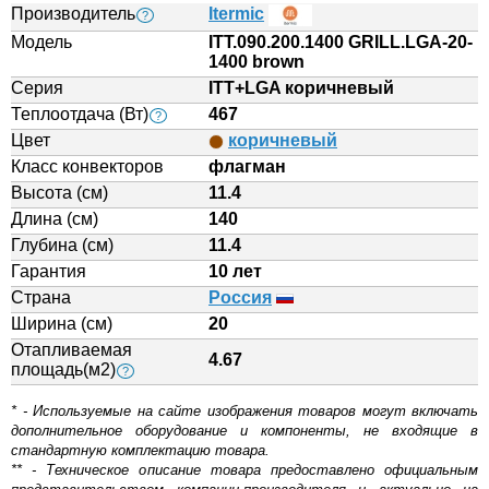
Производитель
Itermic
?
Модель
ITT.090.200.1400 GRILL.LGA-20-
1400 brown
Серия
ITT+LGA коричневый
Теплоотдача (Вт)
467
?
Цвет
коричневый
Класс конвекторов
флагман
Высота (см)
11.4
Длина (см)
140
Глубина (см)
11.4
Гарантия
10 лет
Страна
Россия
Ширина (см)
20
Отапливаемая
4.67
площадь(м2)
?
* - Используемые на сайте изображения товаров могут включать
дополнительное оборудование и компоненты, не входящие в
стандартную комплектацию товара.
** - Техническое описание товара предоставлено официальным