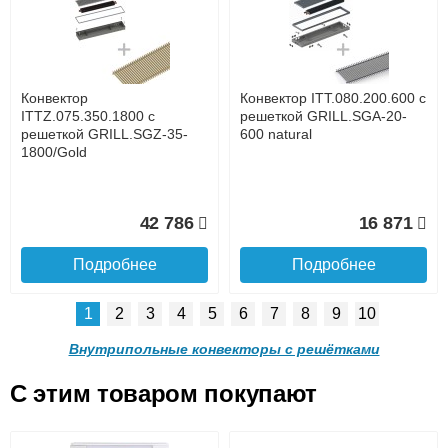
с решеткой GRILL.LGA-20-
с решеткой GRILL.LGA-20-
1300 brown
1200 brown
до подъезда
услуга платная
возможность
Конвектор
Конвектор ITT.080.200.600 с
27 253
24 899
ITTZ.075.350.1800 с
решеткой GRILL.SGA-20-
решеткой GRILL.SGZ-35-
600 natural
1800/Gold
Подробнее
Подробнее
Доставка в регионы России.
42 786
16 871
Подробнее
Подробнее
1
2
3
4
5
6
7
8
9
10
Конвектор ITT.090.200.1100
Конвектор ITT.090.200.1000
с решеткой GRILL.LGA-20-
с решеткой GRILL.LGA-20-
Внутрипольные конвекторы с решётками
1100 brown
1000 brown
C этим товаром покупают
Конвектор ITT.080.200.600 с
Конвектор ITT.080.200.600 с
решеткой GRILL.SGA-20-
решеткой GRILL.SGW-20-