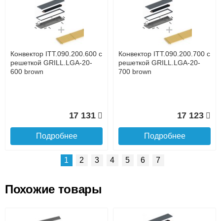
Доставка сантехники по Москве и Московской области
Наличный расчёт
Банковской картой на сайте в режиме реального
времени
Банковской картой при получении товара как при
доставке, так и самовывозом
Интернет-деньгами (Yandex-деньги, Web-money,
Конвектор ITT.090.200.600 с
Конвектор ITT.090.200.700 с
Qiwi-кошельки и другие).
решеткой GRILL.LGA-20-
решеткой GRILL.LGA-20-
Безналичный расчёт (возможно и с НДС)
600 brown
700 brown
подробнее...
Подробнее об оплате
17 131
17 123
Подробнее
Подробнее
1
2
3
4
5
6
7
Похожие товары
Подъем на этаж.
Конвектор ITT.090.200.1300
Конвектор ITT.090.200.1200