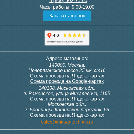
8 (800) 302-75-05
Подробнее
Подробнее
Часы работы:
9.00-19.00
Заказать звонок
Конвектор ITT.080.200.1300
Конвектор ITT.080.200.1000
с решеткой GRILL.SGW-20-
с решеткой GRILL.SGW-20-
1300 венге
1000 венге
35 326
28 391
Контроллер Siemens RDF
Комплект подключения
Адреса магазинов:
300, 230В (врезной - квадр.
конвектора прямой itermic
140000, Москва,
коробка)
ITFS
Подробнее
Подробнее
Новорязанское шоссе 25 км, ст16
Схема проезда на Яндекс-картах
Схема проезда на Google-картах
140108, Московская обл.,
9 700
5 150
г. Раменское, улица Михалевича, 116Б
Схема проезда на Яндекс-картах
Московская обл.,
Подробнее
Подробнее
г. Бронницы, Каширский переулок, 68
Схема проезда на Яндекс-картах
Конвектор ITT.080.200.1000
Конвектор ITT.080.200.900 с
sales@mirsantekhniki.ru
с решеткой GRILL.SGW-20-
решеткой GRILL.SGA-20-
1000 орех
900 natural