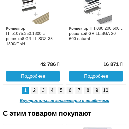
с решеткой GRILL.LGA-20-
с решеткой GRILL.LGA-20-
1400 brown
1300 brown
до подъезда
услуга платная
возможность
Конвектор
Конвектор ITT.080.200.600 с
28 842
27 253
ITTZ.075.350.1800 с
решеткой GRILL.SGA-20-
решеткой GRILL.SGZ-35-
600 natural
1800/Gold
Подробнее
Подробнее
Доставка в регионы России.
42 786
16 871
Подробнее
Подробнее
1
2
3
4
5
6
7
8
9
10
Конвектор ITT.090.200.1200
Конвектор ITT.090.200.1100
с решеткой GRILL.LGA-20-
с решеткой GRILL.LGA-20-
Внутрипольные конвекторы с решётками
1200 brown
1100 brown
C этим товаром покупают
Конвектор ITT.080.200.600 с
Конвектор ITT.080.200.600 с
решеткой GRILL.SGA-20-
решеткой GRILL.SGW-20-