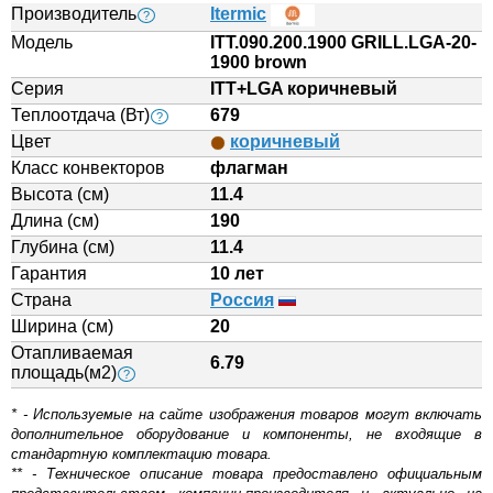
Производитель
Itermic
?
Модель
ITT.090.200.1900 GRILL.LGA-20-
1900 brown
Серия
ITT+LGA коричневый
Теплоотдача (Вт)
679
?
Цвет
коричневый
Класс конвекторов
флагман
Высота (см)
11.4
Длина (см)
190
Глубина (см)
11.4
Гарантия
10 лет
Страна
Россия
Ширина (см)
20
Отапливаемая
6.79
площадь(м2)
?
* - Используемые на сайте изображения товаров могут включать
дополнительное оборудование и компоненты, не входящие в
стандартную комплектацию товара.
** - Техническое описание товара предоставлено официальным