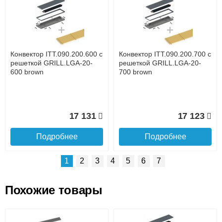
Доставка сантехники по Москве и Московской области
Наличный расчёт
Банковской картой на сайте в режиме реального
времени
Банковской картой при получении товара как при
доставке, так и самовывозом
Интернет-деньгами (Yandex-деньги, Web-money,
Конвектор ITT.090.200.600 с
Конвектор ITT.090.200.700 с
Qiwi-кошельки и другие).
решеткой GRILL.LGA-20-
решеткой GRILL.LGA-20-
Безналичный расчёт (возможно и с НДС)
600 brown
700 brown
подробнее...
Подробнее об оплате
17 131
17 123
Подробнее
Подробнее
1
2
3
4
5
6
7
Похожие товары
Подъем на этаж.
Конвектор ITT.090.200.1400
Конвектор ITT.090.200.1300