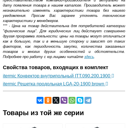
представительством компании-производителя и актуально на
дату появления товара в нашем каталоге. Производитель может
незначительно изменять характеристики товара без нашего
уведомления. Просим Вас заранее уточнять технические
характеристики у менеджеров.
*** - Цена на товар действительна для потребителей категории
"физические лица". Для юридических лиц действует совершенно
другая программа лояльности: цены на товары могут отличаться
как в большую, так и в меньшую сторону и зависят от таких
факторов, как периодичность закупки, количества заказанных
товаров и многих других особенностей и обстоятельств.
Подробнее про работу с юр.лицами читайте
здесь
.
Свойства товаров, входящих в комплект
itermic Конвектор внутрипольный ITT.090.200.1900
itermic Решетка продольная LGA-20-1900 brown
Самовывоз.
Товары из той же серии
Оставьте отзыв
Возможные способы оплаты: