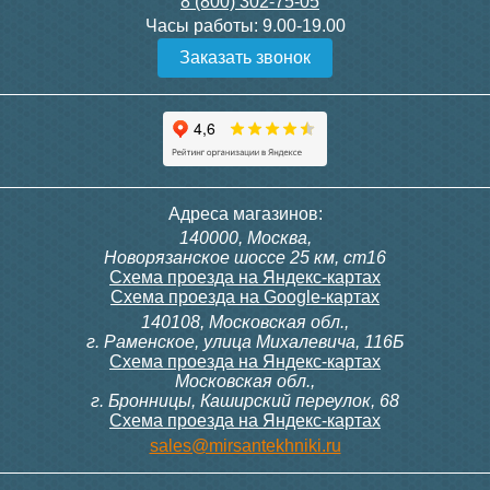
8 (800) 302-75-05
Подробнее
Подробнее
Часы работы:
9.00-19.00
Заказать звонок
Конвектор ITT.080.200.1300
Конвектор ITT.080.200.1000
с решеткой GRILL.SGW-20-
с решеткой GRILL.SGW-20-
1300 венге
1000 венге
35 326
28 391
Контроллер Siemens RDG
Контроллер Siemens RDF
Адреса магазинов:
100T, 230В (накладной,
300, 230В (врезной - квадр.
140000, Москва,
расписание, упр.с пульта)
коробка)
Подробнее
Подробнее
Новорязанское шоссе 25 км, ст16
Схема проезда на Яндекс-картах
Схема проезда на Google-картах
140108, Московская обл.,
28 000
9 700
г. Раменское, улица Михалевича, 116Б
Схема проезда на Яндекс-картах
Московская обл.,
Подробнее
Подробнее
г. Бронницы, Каширский переулок, 68
Схема проезда на Яндекс-картах
Конвектор ITT.080.200.1000
Конвектор ITT.080.200.900 с
sales@mirsantekhniki.ru
с решеткой GRILL.SGW-20-
решеткой GRILL.SGA-20-
1000 орех
900 natural