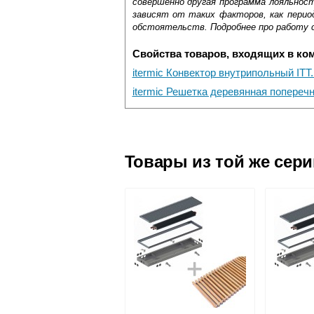
совершенно другая программа лояльнос
зависят от таких факторов, как период
обстоятельств. Подробнее про работу 
Свойства товаров, входящих в ко
itermic Конвектор внутрипольный ITT
itermic Решетка деревянная попереч
Самовывоз.
Оставьте отзыв
Доставка сантехники по Москве и Мос
Возможные способы оплаты:
Товары из той же сер
Наличный расчёт
Банковской картой на сайте в ре
Банковской картой при получении 
Интернет-деньгами (Yandex-деньги
Безналичный расчёт (возможно и
Подъем на этаж.
услуга платная
возможность