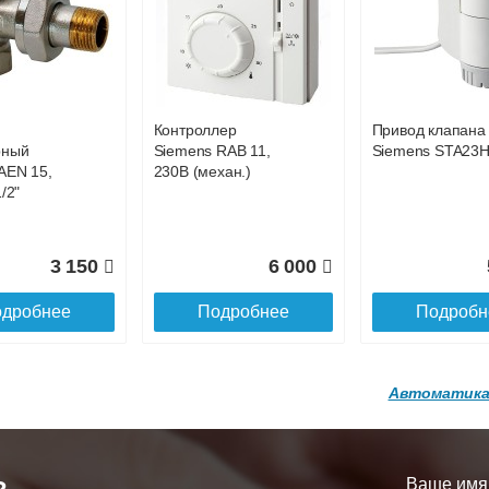
р
Конвектор
Конвектор
00.600 с
ITT.080.200.1200 с
ITT.080.200.1200
101 358
99 152
9
й
решеткой
решеткой
GA-20-600
GRILL.SGA-20-
GRILL.SGW-20-
дробнее
Подробнее
Подробн
1200 brown
1200 венге
Контроллер
Привод клапана
16 871
28 142
3
рный
Siemens RAB 11,
Siemens STA23
AEN 15,
230В (механ.)
дробнее
Подробнее
Подробн
/2"
3 150
6 000
дробнее
Подробнее
Подробн
Автоматика
р
Конвектор
Конвектор
200.1300 с
ITT.080.200.1200 с
ITT.080.200.1000
й
решеткой
решеткой
Ваше имя