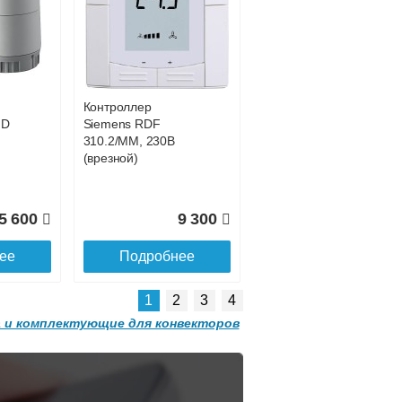
Конвектор
 с
ITT.080.200.1200 с
6 128
93 923
решеткой
GRILL.SGW-20-
ее
Подробнее
1200 орех
Контроллер
2 501
32 501
HD
Siemens RDF
310.2/MM, 230В
ее
Подробнее
(врезной)
5 600
9 300
ее
Подробнее
1
2
3
4
 и комплектующие для конвекторов
Конвектор
 с
ITT.080.200.1300 с
решеткой