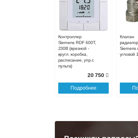
Конвектор
Конвекто
ITT.080.200.1200 с
ITT.080.2
103 803
решеткой
решетко
GRILL.SGA-20-
GRILL.S
Подробнее
По
1200 natural
gold
Контроллер
Клапан
28 142
Siemens RDF 600Т,
радиато
230В (врезной -
Siemens 
Подробнее
По
кругл. коробка,
угловой 1
расписание, упр.с
пульта)
20 750
Подробнее
По
Конвектор
Конвекто
ITT.080.200.1300 с
ITT.080.
решеткой
решетко