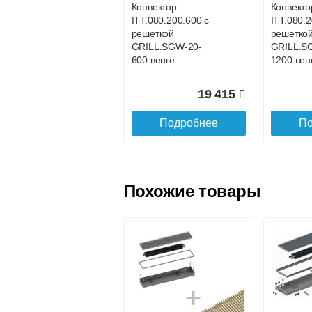
Конвектор
Конвекто
ITT.080.200.600 с
ITT.080.
Доставка в регионы России.
решеткой
решетко
GRILL.SGW-20-
GRILL.S
600 венге
1200 вен
19 415
Подробнее
По
Похожие товары
Конвектор
Конвекто
ITT.080.200.800 с
ITT.080.2
решеткой
решетко