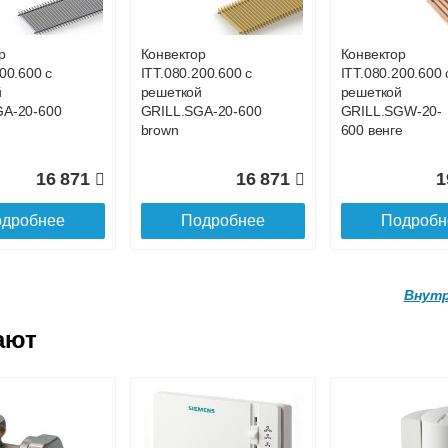
GW-20-
GRILL.SGW-20-
GRILL.SGW-20-
е
1100 венге
4400 венге
р
Конвектор
Конвектор
00.600 с
ITT.080.200.600 с
ITT.080.200.600 
21 901
30 578
10
й
решеткой
решеткой
GA-20-600
GRILL.SGA-20-600
GRILL.SGW-20-
дробнее
Подробнее
Подробн
brown
600 венге
16 871
16 871
1
дробнее
Подробнее
Подробн
Внутр
ают
р
Конвектор
Конвектор
200.4100 с
ITT.080.200.4000 с
ITT.080.200.3900
й
решеткой
решеткой
GW-20-
GRILL.SGW-20-
GRILL.SGW-20-
ге
4000 венге
3900 венге