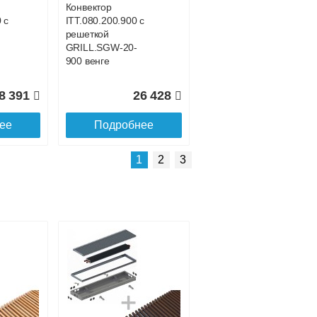
Конвектор
 с
ITT.080.200.900 с
решеткой
GRILL.SGW-20-
900 венге
8 391
26 428
ее
Подробнее
Подробнее о доставке
1
2
3
Конвектор
 с
ITT.080.200.4300 с
решеткой