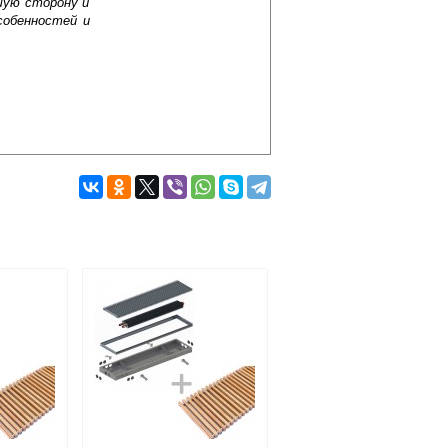
шую сторону и
собенностей и
Подробнее об оплате