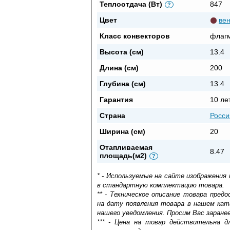
Теплоотдача (Вт)
847
?
Цвет
вен
Класс конвекторов
флаг
Высота (см)
13.4
Длина (см)
200
Глубина (см)
13.4
Гарантия
10 ле
Страна
Росси
Ширина (см)
20
Отапливаемая
8.47
площадь(м2)
?
* - Используемые на сайте изображения
в стандартную комплектацию товара.
** - Техническое описание товара пре
на дату появления товара в нашем кат
нашего уведомления. Просим Вас заране
*** - Цена на товар действительна д