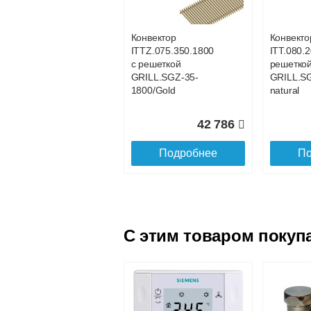
GRILL.SGW-20-
GRILL.S
800 венге
700 венг
Конвектор
Конвекто
ITTZ.075.350.1800
ITT.080.2
24 163
с решеткой
решетко
GRILL.SGZ-35-
GRILL.S
Подробнее
По
1800/Gold
natural
42 786
Подробнее
По
C этим товаром покуп
Конвектор
Конвекто
ITT.080.200.4200 с
ITT.080.
решеткой
решетко
GRILL.SGW-20-
GRILL.S
4200 венге
4100 вен