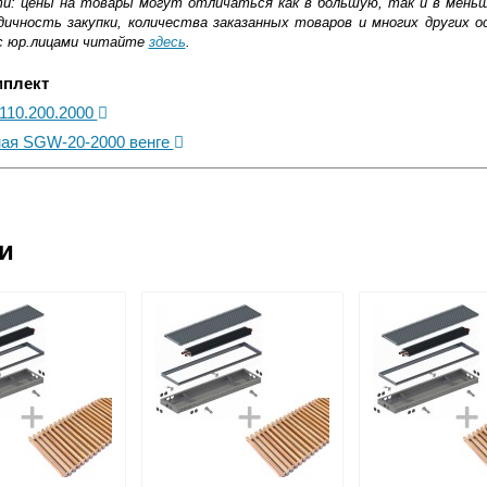
ти: цены на товары могут отличаться как в большую, так и в мень
ичность закупки, количества заказанных товаров и многих других о
с юр.лицами читайте
здесь
.
мплект
.110.200.2000
ная SGW-20-2000 венге
ковской области
ии
жиме реального времени
товара как при доставке, так и самовывозом
, Web-money, Qiwi-кошельки и другие).
 с НДС)
подробнее...
до подъезда