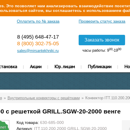
s. Это позволяет нам анализировать взаимодействие посетит
ользоваться сайтом, вы соглашаетесь с использованием фай
Оплатить по № заказа
Проверить статус заказа
8 (495) 648-47-17
Заказать звонок
8 (800) 302-75-05
00
00
часы работы: 9
-19
sales@mirsantekhniki.ru
становка
Акции
Юр. лицам
Публикации
Но
я
Внутрипольные конвекторы с решётками
Конвектор ITT.110.200.2
00 с решеткой GRILL.SGW-20-2000 венге
Код товара:
630-685-000
 лет
Артикул:
ITT.110.200.2000 GRILL.SGW-20-2000