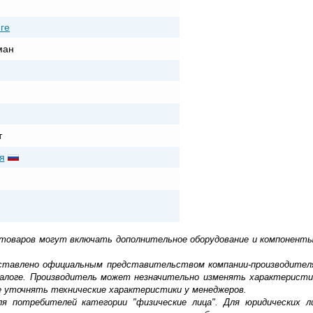
ге
ман
т
я
 товаров могут включать дополнительное оборудование и компоненты
доставлено официальным представительством компании-производител
алоге. Производитель может незначительно изменять характеристи
е уточнять технические характеристики у менеджеров.
ля потребителей категории "физические лица". Для юридических 