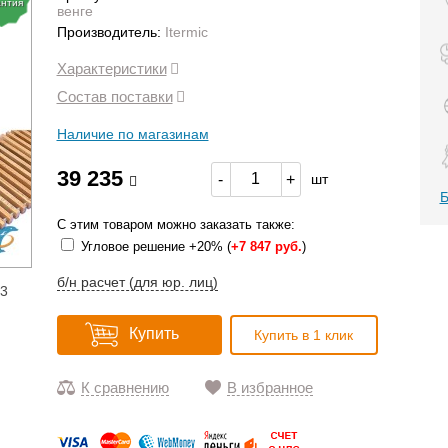
антия
венге
Производитель:
Itermic
Характеристики
Состав поставки
Наличие по магазинам
39 235
-
+
шт
Б
С этим товаром можно заказать также:
Угловое решение +20% (
+
7 847 руб.
)
б/н расчет (для юр. лиц)
13
Купить
Купить в 1 клик
К сравнению
В избранное