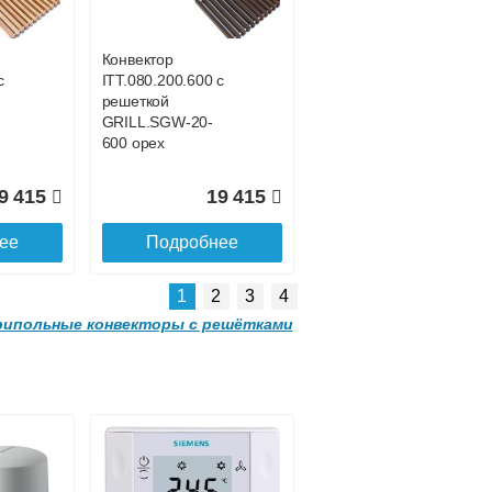
GRILL.SGW-20-
4300 венге
Конвектор
с
ITT.080.200.600 с
9 390
107 188
решеткой
GRILL.SGW-20-
ее
Подробнее
600 орех
9 415
19 415
ее
Подробнее
1
2
3
4
ипольные конвекторы с решётками
Конвектор
 с
ITT.080.200.3800 с
решеткой
GRILL.SGW-20-
3800 венге