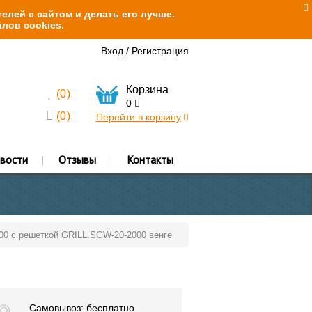
елей с сайтом и делать его лучше.
лов cookies.
Вход
/
Регистрация
Корзина
(
0
)
0
(
0
)
Перейти в корзину
вости
Отзывы
Контакты
000 с решеткой GRILL.SGW-20-2000 венге
Самовывоз: бесплатно