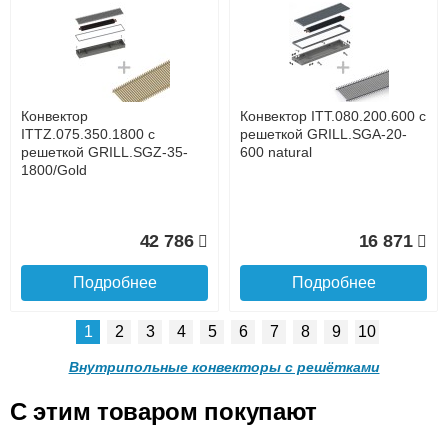
Конвектор ITT.080.200.1300
Конвектор ITT.080.200.1000
с решеткой GRILL.SGW-20-
с решеткой GRILL.SGW-20-
1300 венге
1000 венге
до подъезда
услуга платная
возможность
Конвектор
Конвектор ITT.080.200.600 с
35 326
28 391
ITTZ.075.350.1800 с
решеткой GRILL.SGA-20-
решеткой GRILL.SGZ-35-
600 natural
1800/Gold
Подробнее
Подробнее
Доставка в регионы России.
42 786
16 871
Подробнее
Подробнее
1
2
3
4
5
6
7
8
9
10
Конвектор ITT.080.200.900 с
Конвектор ITT.080.200.800 с
решеткой GRILL.SGW-20-
решеткой GRILL.SGW-20-
Внутрипольные конвекторы с решётками
900 венге
800 венге
C этим товаром покупают
Конвектор ITT.080.200.600 с
Конвектор ITT.080.200.600 с