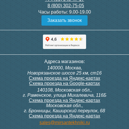
8 (800) 302-75-05
Подробнее
Подробнее
Часы работы:
9.00-19.00
Заказать звонок
Конвектор ITT.080.200.1300
Конвектор ITT.080.200.1000
с решеткой GRILL.SGW-20-
с решеткой GRILL.SGW-20-
1300 венге
1000 венге
35 326
28 391
Контроллер Siemens RDG
Контроллер Siemens RDF
Адреса магазинов:
100T, 230В (накладной,
300, 230В (врезной - квадр.
140000, Москва,
расписание, упр.с пульта)
коробка)
Подробнее
Подробнее
Новорязанское шоссе 25 км, ст16
Схема проезда на Яндекс-картах
Схема проезда на Google-картах
140108, Московская обл.,
28 000
9 700
г. Раменское, улица Михалевича, 116Б
Схема проезда на Яндекс-картах
Московская обл.,
Подробнее
Подробнее
г. Бронницы, Каширский переулок, 68
Схема проезда на Яндекс-картах
Конвектор ITT.080.200.1000
Конвектор ITT.080.200.900 с
sales@mirsantekhniki.ru
с решеткой GRILL.SGW-20-
решеткой GRILL.SGA-20-
1000 орех
900 natural