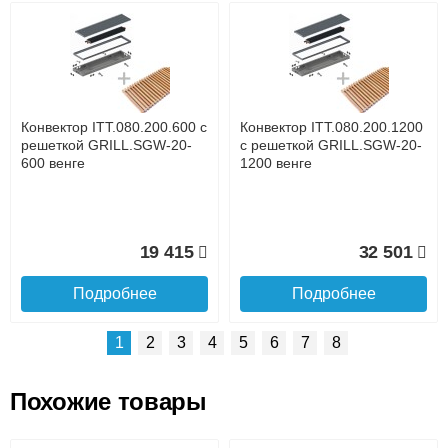
Возможные способы оплаты:
Доставка сантехники по Москве и Московской области
Наличный расчёт
Банковской картой на сайте в режиме реального
времени
Банковской картой при получении товара как при
доставке, так и самовывозом
Интернет-деньгами (Yandex-деньги, Web-money,
Конвектор ITT.080.200.600 с
Конвектор ITT.080.200.1200
Qiwi-кошельки и другие).
решеткой GRILL.SGW-20-
с решеткой GRILL.SGW-20-
Безналичный расчёт (возможно и с НДС)
600 венге
1200 венге
подробнее...
Подробнее об оплате
19 415
32 501
Подробнее
Подробнее
1
2
3
4
5
6
7
8
Похожие товары
Подъем на этаж.