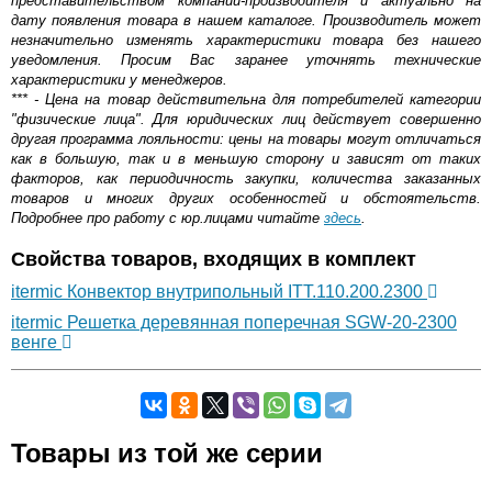
представительством компании-производителя и актуально на
дату появления товара в нашем каталоге. Производитель может
незначительно изменять характеристики товара без нашего
уведомления. Просим Вас заранее уточнять технические
характеристики у менеджеров.
*** - Цена на товар действительна для потребителей категории
"физические лица". Для юридических лиц действует совершенно
другая программа лояльности: цены на товары могут отличаться
как в большую, так и в меньшую сторону и зависят от таких
факторов, как периодичность закупки, количества заказанных
товаров и многих других особенностей и обстоятельств.
Подробнее про работу с юр.лицами читайте
здесь
.
Свойства товаров, входящих в комплект
itermic Конвектор внутрипольный ITT.110.200.2300
itermic Решетка деревянная поперечная SGW-20-2300
венге
Самовывоз.
Товары из той же серии
Оставьте отзыв