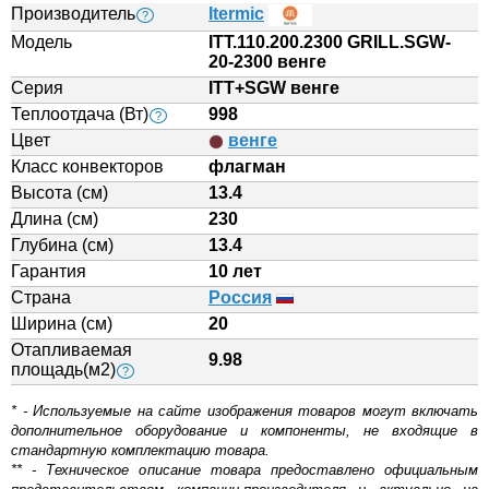
Производитель
Itermic
?
Модель
ITT.110.200.2300 GRILL.SGW-
20-2300 венге
Серия
ITT+SGW венге
Теплоотдача (Вт)
998
?
Цвет
венге
Класс конвекторов
флагман
Высота (см)
13.4
Длина (см)
230
Глубина (см)
13.4
Гарантия
10 лет
Страна
Россия
Ширина (см)
20
Отапливаемая
9.98
площадь(м2)
?
* - Используемые на сайте изображения товаров могут включать
дополнительное оборудование и компоненты, не входящие в
стандартную комплектацию товара.
** - Техническое описание товара предоставлено официальным