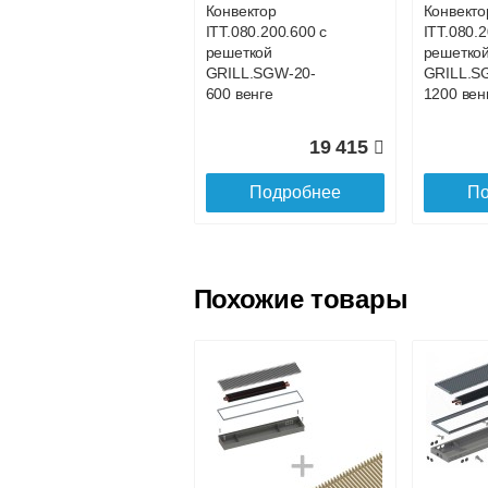
Конвектор
Конвекто
ITT.080.200.600 с
ITT.080.
Доставка в регионы России.
решеткой
решетко
GRILL.SGW-20-
GRILL.S
600 венге
1200 вен
19 415
Подробнее
По
Похожие товары
Конвектор
Конвекто
ITT.080.200.800 с
ITT.080.2
решеткой
решетко