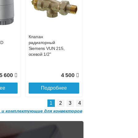
Конвектор
 с
ITT.080.200.1200 с
6 128
93 923
решеткой
GRILL.SGW-20-
ее
Подробнее
1200 орех
Клапан
2 501
32 501
HD
радиаторный
Siemens VUN 215,
ее
Подробнее
осевой 1/2"
5 600
4 500
ее
Подробнее
1
2
3
4
 и комплектующие для конвекторов
Конвектор
 с
ITT.080.200.1300 с
решеткой