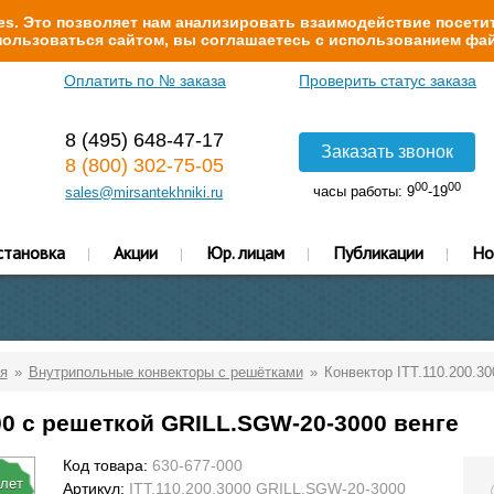
s. Это позволяет нам анализировать взаимодействие посетит
ользоваться сайтом, вы соглашаетесь с использованием фай
Оплатить по № заказа
Проверить статус заказа
8 (495) 648-47-17
Заказать звонок
8 (800) 302-75-05
00
00
часы работы: 9
-19
sales@mirsantekhniki.ru
становка
Акции
Юр. лицам
Публикации
Но
я
Внутрипольные конвекторы с решётками
Конвектор ITT.110.200.3
00 с решеткой GRILL.SGW-20-3000 венге
Код товара:
630-677-000
 лет
Артикул:
ITT.110.200.3000 GRILL.SGW-20-3000