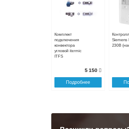
Конвектор
Конвекто
ITT.080.200.1200 с
ITT.080.2
103 803
решеткой
решетко
GRILL.SGA-20-
GRILL.S
Подробнее
По
1200 natural
gold
Комплект
Контрол
28 142
подключения
Siemens 
конвектора
230В (на
Подробнее
По
угловой itermic
ITFS
5 150
Подробнее
По
Конвектор
Конвекто
ITT.080.200.1300 с
ITT.080.
решеткой
решетко