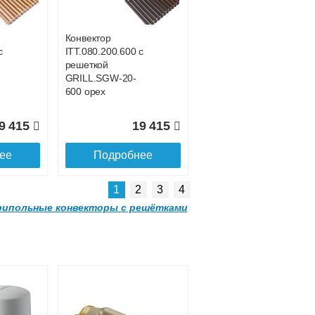
GRILL.SGW-20-
4300 венге
Конвектор
с
ITT.080.200.600 с
9 390
107 188
решеткой
GRILL.SGW-20-
ее
Подробнее
600 орех
9 415
19 415
ее
Подробнее
1
2
3
4
ипольные конвекторы с решётками
Конвектор
 с
ITT.080.200.3800 с
решеткой
GRILL.SGW-20-
3800 венге