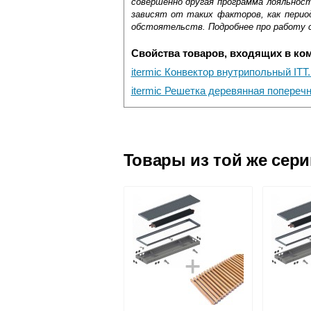
совершенно другая программа лояльнос
зависят от таких факторов, как период
обстоятельств. Подробнее про работу 
Свойства товаров, входящих в ко
itermic Конвектор внутрипольный ITT
itermic Решетка деревянная попереч
Самовывоз.
Оставьте отзыв
Доставка сантехники по Москве и Мос
Возможные способы оплаты:
Товары из той же сер
Наличный расчёт
Банковской картой на сайте в ре
Банковской картой при получении 
Интернет-деньгами (Yandex-деньги
Безналичный расчёт (возможно и
Подъем на этаж.
услуга платная
возможность