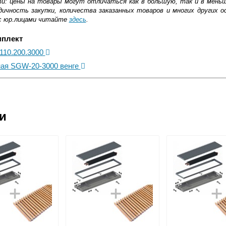
ти: цены на товары могут отличаться как в большую, так и в мень
ичность закупки, количества заказанных товаров и многих других о
с юр.лицами читайте
здесь
.
мплект
.110.200.3000
ная SGW-20-3000 венге
ковской области
ии
жиме реального времени
товара как при доставке, так и самовывозом
, Web-money, Qiwi-кошельки и другие).
 с НДС)
подробнее...
до подъезда