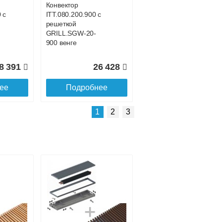
Конвектор
 с
ITT.080.200.900 с
решеткой
GRILL.SGW-20-
900 венге
8 391
26 428
ее
Подробнее
Подробнее о доставке
1
2
3
Конвектор
 с
ITT.080.200.4300 с
решеткой