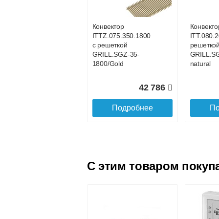
GRILL.SGW-20-
GRILL.S
800 венге
700 венг
Конвектор
Конвекто
ITTZ.075.350.1800
ITT.080.2
24 163
с решеткой
решетко
GRILL.SGZ-35-
GRILL.S
Подробнее
По
1800/Gold
natural
42 786
Подробнее
По
C этим товаром покуп
Конвектор
Конвекто
ITT.080.200.4200 с
ITT.080.
решеткой
решетко
GRILL.SGW-20-
GRILL.S
4200 венге
4100 вен