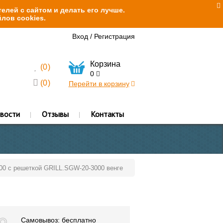
елей с сайтом и делать его лучше.
лов cookies.
Вход
/
Регистрация
Корзина
(
0
)
0
(
0
)
Перейти в корзину
вости
Отзывы
Контакты
000 с решеткой GRILL.SGW-20-3000 венге
Самовывоз: бесплатно