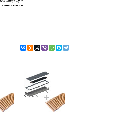
шую сторону и
собенностей и
Подробнее об оплате