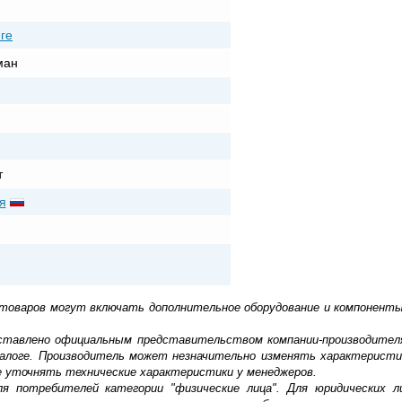
ге
ман
т
я
 товаров могут включать дополнительное оборудование и компоненты
доставлено официальным представительством компании-производител
алоге. Производитель может незначительно изменять характеристи
е уточнять технические характеристики у менеджеров.
ля потребителей категории "физические лица". Для юридических 