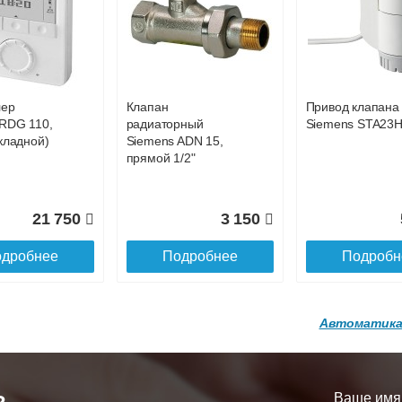
р
Конвектор
Конвектор
00.600 с
ITT.080.200.1200 с
ITT.080.200.1200
101 358
99 152
9
й
решеткой
решеткой
GA-20-600
GRILL.SGA-20-
GRILL.SGW-20-
дробнее
Подробнее
Подробн
1200 brown
1200 венге
лер
Клапан
Привод клапана
16 871
28 142
3
RDG 110,
радиаторный
Siemens STA23
кладной)
Siemens ADN 15,
дробнее
Подробнее
Подробн
прямой 1/2"
21 750
3 150
дробнее
Подробнее
Подробн
Автоматика
р
Конвектор
Конвектор
200.1300 с
ITT.080.200.1200 с
ITT.080.200.1000
й
решеткой
решеткой
Ваше имя