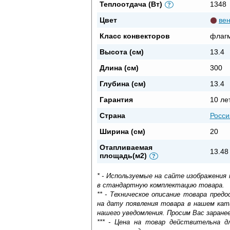
Теплоотдача (Вт)
1348
?
Цвет
вен
Класс конвекторов
флаг
Высота (см)
13.4
Длина (см)
300
Глубина (см)
13.4
Гарантия
10 ле
Страна
Росси
Ширина (см)
20
Отапливаемая
13.48
площадь(м2)
?
* - Используемые на сайте изображения
в стандартную комплектацию товара.
** - Техническое описание товара пре
на дату появления товара в нашем кат
нашего уведомления. Просим Вас заране
*** - Цена на товар действительна д