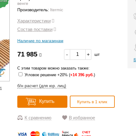
антия
венге
Производитель:
Itermic
Характеристики
Состав поставки
Наличие по магазинам
71 985
-
+
шт
Б
С этим товаром можно заказать также:
Угловое решение +20% (
+
14 396 руб.
)
б/н расчет (для юр. лиц)
1
Купить
Купить в 1 клик
К сравнению
В избранное