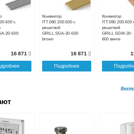
GW-20-
GRILL.SGW-20-
GRILL.SGW-20-
е
1100 венге
4400 венге
р
Конвектор
Конвектор
00.600 с
ITT.080.200.600 с
ITT.080.200.600 
21 901
30 578
10
й
решеткой
решеткой
GA-20-600
GRILL.SGA-20-600
GRILL.SGW-20-
дробнее
Подробнее
Подробн
brown
600 венге
16 871
16 871
1
дробнее
Подробнее
Подробн
Внутр
ают
р
Конвектор
Конвектор
200.4100 с
ITT.080.200.4000 с
ITT.080.200.3900
й
решеткой
решеткой
GW-20-
GRILL.SGW-20-
GRILL.SGW-20-
ге
4000 венге
3900 венге