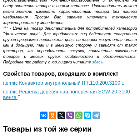
представительством компании-производителя и актуально на
дату появления товара в нашем каталоге. Производитель может
незначительно изменять характеристики товара без нашего
уведомления. Просим Вас заранее уточнять технические
характеристики у менеджеров.
*** - Цена на товар действительна для потребителей категории
"физические лица". Для юридических лиц действует совершенно
другая программа лояльности: цены на товары могут отличаться
как в большую, так и в меньшую сторону и зависят от таких
факторов, как периодичность закупки, количества заказанных
товаров и многих других особенностей и обстоятельств.
Подробнее про работу с юр.лицами читайте
здесь
.
Свойства товаров, входящих в комплект
itermic Конвектор внутрипольный ITT.110.200.3100
itermic Решетка деревянная поперечная SGW-20-3100
венге
Самовывоз.
Товары из той же серии
Оставьте отзыв