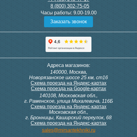
8 (800) 302-75-05
Подробнее
Подробнее
Часы работы:
9.00-19.00
Заказать звонок
Конвектор ITT.080.200.1300
Конвектор ITT.080.200.1000
с решеткой GRILL.SGW-20-
с решеткой GRILL.SGW-20-
1300 венге
1000 венге
35 326
28 391
Контроллер Siemens RDF
Комплект подключения
Адреса магазинов:
300, 230В (врезной - квадр.
конвектора прямой itermic
140000, Москва,
коробка)
ITFS
Подробнее
Подробнее
Новорязанское шоссе 25 км, ст16
Схема проезда на Яндекс-картах
Схема проезда на Google-картах
140108, Московская обл.,
9 700
5 150
г. Раменское, улица Михалевича, 116Б
Схема проезда на Яндекс-картах
Московская обл.,
Подробнее
Подробнее
г. Бронницы, Каширский переулок, 68
Схема проезда на Яндекс-картах
Конвектор ITT.080.200.1000
Конвектор ITT.080.200.900 с
sales@mirsantekhniki.ru
с решеткой GRILL.SGW-20-
решеткой GRILL.SGA-20-
1000 орех
900 natural