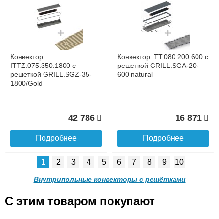
Конвектор ITT.080.200.1300
Конвектор ITT.080.200.1000
с решеткой GRILL.SGW-20-
с решеткой GRILL.SGW-20-
1300 венге
1000 венге
до подъезда
услуга платная
возможность
Конвектор
Конвектор ITT.080.200.600 с
35 326
28 391
ITTZ.075.350.1800 с
решеткой GRILL.SGA-20-
решеткой GRILL.SGZ-35-
600 natural
1800/Gold
Подробнее
Подробнее
Доставка в регионы России.
42 786
16 871
Подробнее
Подробнее
1
2
3
4
5
6
7
8
9
10
Конвектор ITT.080.200.900 с
Конвектор ITT.080.200.800 с
решеткой GRILL.SGW-20-
решеткой GRILL.SGW-20-
Внутрипольные конвекторы с решётками
900 венге
800 венге
C этим товаром покупают
Конвектор ITT.080.200.600 с
Конвектор ITT.080.200.600 с