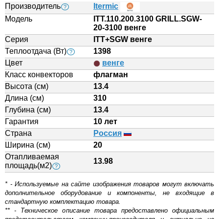
Производитель
Itermic
?
Модель
ITT.110.200.3100 GRILL.SGW-
20-3100 венге
Серия
ITT+SGW венге
Теплоотдача (Вт)
1398
?
Цвет
венге
Класс конвекторов
флагман
Высота (см)
13.4
Длина (см)
310
Глубина (см)
13.4
Гарантия
10 лет
Страна
Россия
Ширина (см)
20
Отапливаемая
13.98
площадь(м2)
?
* - Используемые на сайте изображения товаров могут включать
дополнительное оборудование и компоненты, не входящие в
стандартную комплектацию товара.
** - Техническое описание товара предоставлено официальным