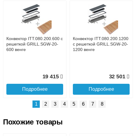
Возможные способы оплаты:
Доставка сантехники по Москве и Московской области
Наличный расчёт
Банковской картой на сайте в режиме реального
времени
Банковской картой при получении товара как при
доставке, так и самовывозом
Интернет-деньгами (Yandex-деньги, Web-money,
Конвектор ITT.080.200.600 с
Конвектор ITT.080.200.1200
Qiwi-кошельки и другие).
решеткой GRILL.SGW-20-
с решеткой GRILL.SGW-20-
Безналичный расчёт (возможно и с НДС)
600 венге
1200 венге
подробнее...
Подробнее об оплате
19 415
32 501
Подробнее
Подробнее
1
2
3
4
5
6
7
8
Похожие товары
Подъем на этаж.