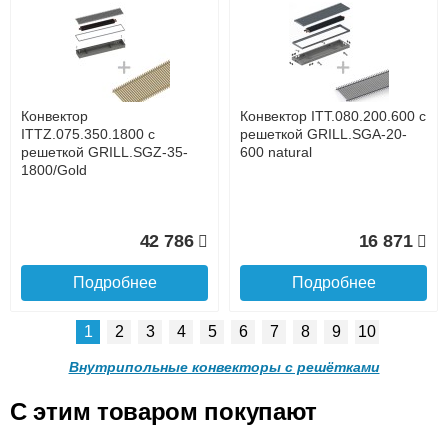
Конвектор ITT.080.200.1300
Конвектор ITT.080.200.1000
с решеткой GRILL.SGW-20-
с решеткой GRILL.SGW-20-
1300 венге
1000 венге
до подъезда
услуга платная
возможность
Конвектор
Конвектор ITT.080.200.600 с
35 326
28 391
ITTZ.075.350.1800 с
решеткой GRILL.SGA-20-
решеткой GRILL.SGZ-35-
600 natural
1800/Gold
Подробнее
Подробнее
Доставка в регионы России.
42 786
16 871
Подробнее
Подробнее
1
2
3
4
5
6
7
8
9
10
Конвектор ITT.080.200.900 с
Конвектор ITT.080.200.800 с
решеткой GRILL.SGW-20-
решеткой GRILL.SGW-20-
Внутрипольные конвекторы с решётками
900 венге
800 венге
C этим товаром покупают
Конвектор ITT.080.200.600 с
Конвектор ITT.080.200.600 с