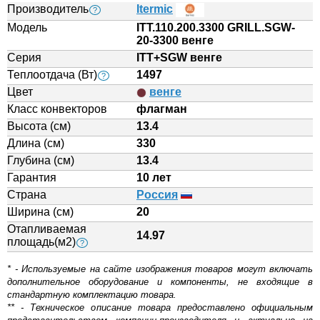
Производитель
Itermic
?
Модель
ITT.110.200.3300 GRILL.SGW-
20-3300 венге
Серия
ITT+SGW венге
Теплоотдача (Вт)
1497
?
Цвет
венге
Класс конвекторов
флагман
Высота (см)
13.4
Длина (см)
330
Глубина (см)
13.4
Гарантия
10 лет
Страна
Россия
Ширина (см)
20
Отапливаемая
14.97
площадь(м2)
?
* - Используемые на сайте изображения товаров могут включать
дополнительное оборудование и компоненты, не входящие в
стандартную комплектацию товара.
** - Техническое описание товара предоставлено официальным