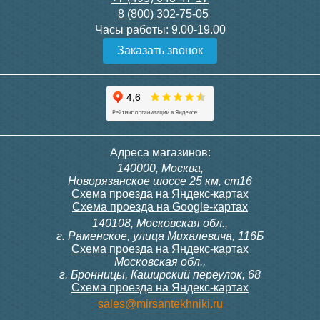
8 (800) 302-75-05
Подробнее
Подробнее
Часы работы:
9.00-19.00
Заказать звонок
Конвектор ITT.080.200.1300
Конвектор ITT.080.200.1000
с решеткой GRILL.SGW-20-
с решеткой GRILL.SGW-20-
1300 венге
1000 венге
35 326
28 391
Клапан радиаторный
Модуль-адаптер itermic
Адреса магазинов:
Siemens VDN 115, прямой
ITTB на DIN рейку
140000, Москва,
1/2"
Подробнее
Подробнее
Новорязанское шоссе 25 км, ст16
Схема проезда на Яндекс-картах
Схема проезда на Google-картах
140108, Московская обл.,
3 300
23 500
г. Раменское, улица Михалевича, 116Б
Схема проезда на Яндекс-картах
Московская обл.,
Подробнее
Подробнее
г. Бронницы, Каширский переулок, 68
Схема проезда на Яндекс-картах
Конвектор ITT.080.200.1000
Конвектор ITT.080.200.900 с
sales@mirsantekhniki.ru
с решеткой GRILL.SGW-20-
решеткой GRILL.SGA-20-
1000 орех
900 natural