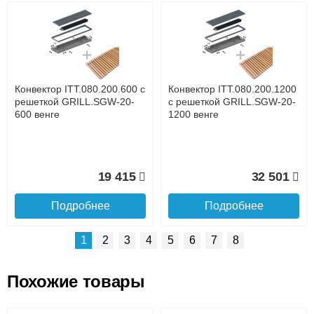
Возможные способы оплаты:
Доставка сантехники по Москве и Московской области
Наличный расчёт
Банковской картой на сайте в режиме реального
времени
Банковской картой при получении товара как при
доставке, так и самовывозом
Интернет-деньгами (Yandex-деньги, Web-money,
Конвектор ITT.080.200.600 с
Конвектор ITT.080.200.1200
Qiwi-кошельки и другие).
решеткой GRILL.SGW-20-
с решеткой GRILL.SGW-20-
Безналичный расчёт (возможно и с НДС)
600 венге
1200 венге
подробнее...
Подробнее об оплате
19 415
32 501
Подробнее
Подробнее
1
2
3
4
5
6
7
8
Похожие товары
Подъем на этаж.