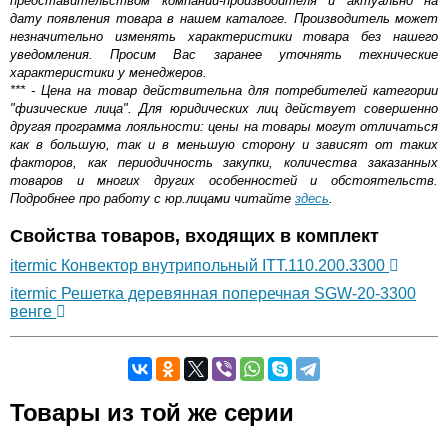
представительством компании-производителя и актуально на
дату появления товара в нашем каталоге. Производитель может
незначительно изменять характеристики товара без нашего
уведомления. Просим Вас заранее уточнять технические
характеристики у менеджеров.
*** - Цена на товар действительна для потребителей категории
"физические лица". Для юридических лиц действует совершенно
другая программа лояльности: цены на товары могут отличаться
как в большую, так и в меньшую сторону и зависят от таких
факторов, как периодичность закупки, количества заказанных
товаров и многих других особенностей и обстоятельств.
Подробнее про работу с юр.лицами читайте
здесь
.
Свойства товаров, входящих в комплект
itermic Конвектор внутрипольный ITT.110.200.3300
itermic Решетка деревянная поперечная SGW-20-3300
венге
Самовывоз.
Товары из той же серии
Оставьте отзыв